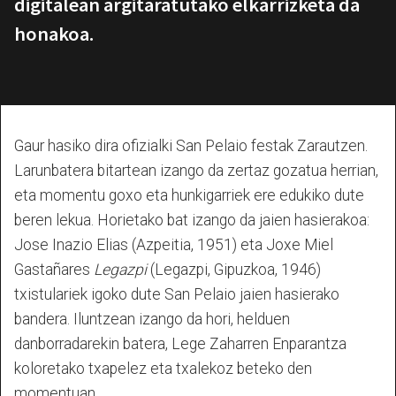
digitalean argitaratutako elkarrizketa da
honakoa.
Gaur hasiko dira ofizialki San Pelaio festak Zarautzen.
Larunbatera bitartean izango da zertaz gozatua herrian,
eta momentu goxo eta hunkigarriek ere edukiko dute
beren lekua. Horietako bat izango da jaien hasierakoa:
Jose Inazio Elias (Azpeitia, 1951) eta Joxe Miel
Gastañares
Legazpi
(Legazpi, Gipuzkoa, 1946)
txistulariek igoko dute San Pelaio jaien hasierako
bandera. Iluntzean izango da hori, helduen
danborradarekin batera, Lege Zaharren Enparantza
koloretako txapelez eta txalekoz beteko den
momentuan.