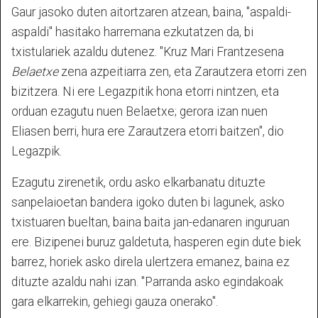
Gaur jasoko duten aitortzaren atzean, baina, "aspaldi-
aspaldi" hasitako harremana ezkutatzen da, bi
txistulariek azaldu dutenez. "Kruz Mari Frantzesena
Belaetxe
zena azpeitiarra zen, eta Zarautzera etorri zen
bizitzera. Ni ere Legazpitik hona etorri nintzen, eta
orduan ezagutu nuen Belaetxe; gerora izan nuen
Eliasen berri, hura ere Zarautzera etorri baitzen", dio
Legazpik.
Ezagutu zirenetik, ordu asko elkarbanatu dituzte
sanpelaioetan bandera igoko duten bi lagunek, asko
txistuaren bueltan, baina baita jan-edanaren inguruan
ere. Bizipenei buruz galdetuta, hasperen egin dute biek
barrez, horiek asko direla ulertzera emanez, baina ez
dituzte azaldu nahi izan. "Parranda asko egindakoak
gara elkarrekin, gehiegi gauza onerako".