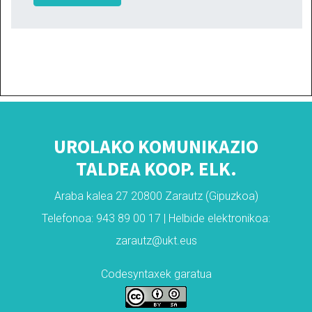
UROLAKO KOMUNIKAZIO
TALDEA KOOP. ELK.
Araba kalea 27 20800 Zarautz (Gipuzkoa)
Telefonoa: 943 89 00 17 | Helbide elektronikoa:
zarautz@ukt.eus
Codesyntaxek garatua