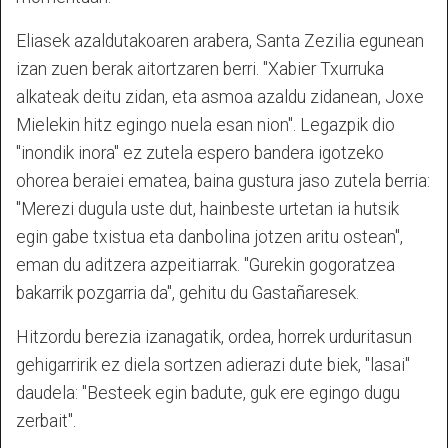
Eliasek azaldutakoaren arabera, Santa Zezilia egunean
izan zuen berak aitortzaren berri. "Xabier Txurruka
alkateak deitu zidan, eta asmoa azaldu zidanean, Joxe
Mielekin hitz egingo nuela esan nion". Legazpik dio
"inondik inora" ez zutela espero bandera igotzeko
ohorea beraiei ematea, baina gustura jaso zutela berria:
"Merezi dugula uste dut, hainbeste urtetan ia hutsik
egin gabe txistua eta danbolina jotzen aritu ostean",
eman du aditzera azpeitiarrak. "Gurekin gogoratzea
bakarrik pozgarria da", gehitu du Gastañaresek.
Hitzordu berezia izanagatik, ordea, horrek urduritasun
gehigarririk ez diela sortzen adierazi dute biek, "lasai"
daudela: "Besteek egin badute, guk ere egingo dugu
zerbait".