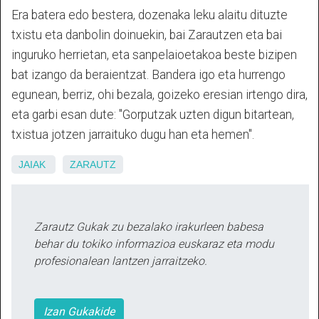
Era batera edo bestera, dozenaka leku alaitu dituzte
txistu eta danbolin doinuekin, bai Zarautzen eta bai
inguruko herrietan, eta sanpelaioetakoa beste bizipen
bat izango da beraientzat. Bandera igo eta hurrengo
egunean, berriz, ohi bezala, goizeko eresian irtengo dira,
eta garbi esan dute: "Gorputzak uzten digun bitartean,
txistua jotzen jarraituko dugu han eta hemen".
JAIAK
ZARAUTZ
Zarautz Gukak zu bezalako irakurleen babesa
behar du tokiko informazioa euskaraz eta modu
profesionalean lantzen jarraitzeko.
Izan Gukakide