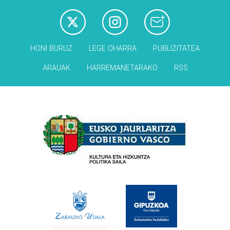
HONI BURUZ
LEGE OHARRA
PUBLIZITATEA
ARAUAK
HARREMANETARAKO
RSS
Babesleak