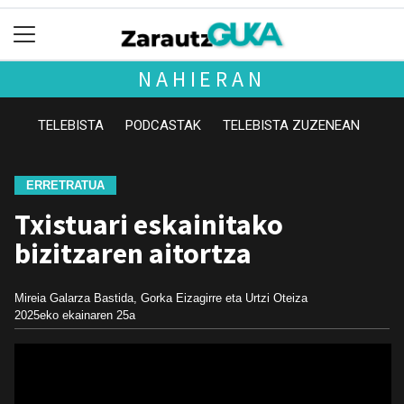
NAHIERAN
TELEBISTA
PODCASTAK
TELEBISTA ZUZENEAN
ERRETRATUA
Txistuari eskainitako
bizitzaren aitortza
Mireia Galarza Bastida, Gorka Eizagirre eta Urtzi Oteiza
2025eko ekainaren 25a