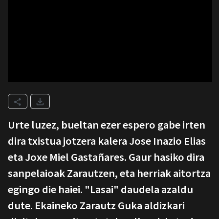
Urte luzez, bueltan ezer espero gabe irten
dira txistua jotzera kalera Jose Inazio Elias
eta Joxe Miel Gastañares. Gaur hasiko dira
sanpelaioak Zarautzen, eta herriak aitortza
egingo die haiei. "Lasai" daudela azaldu
dute. Ekaineko Zarautz Guka aldizkari