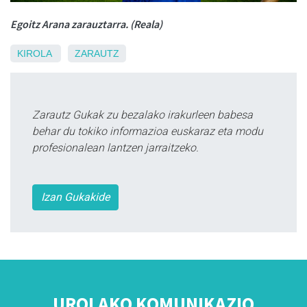
Egoitz Arana zarauztarra. (Reala)
KIROLA
ZARAUTZ
Zarautz Gukak zu bezalako irakurleen babesa
behar du tokiko informazioa euskaraz eta modu
profesionalean lantzen jarraitzeko.
Izan Gukakide
UROLAKO KOMUNIKAZIO