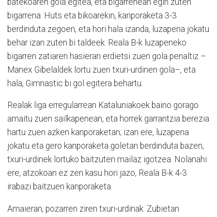
batekoaren gola egitea, eta bigarrenean egin zuten
bigarrena. Huts eta bikoarekin, kanporaketa 3-3
berdinduta zegoen, eta hori hala izanda, luzapena jokatu
behar izan zuten bi taldeek. Reala B-k luzapeneko
bigarren zatiaren hasieran erdietsi zuen gola penaltiz –
Manex Gibelaldek lortu zuen txuri-urdinen gola–, eta
hala, Gimnastic bi gol egitera behartu.
Realak liga erregularrean Kataluniakoek baino gorago
amaitu zuen sailkapenean, eta horrek garrantzia berezia
hartu zuen azken kanporaketan; izan ere, luzapena
jokatu eta gero kanporaketa goletan berdinduta bazen,
txuri-urdinek lortuko baitzuten mailaz igotzea. Nolanahi
ere, atzokoan ez zen kasu hori jazo, Reala B-k 4-3
irabazi baitzuen kanporaketa.
Amaieran, pozarren ziren txuri-urdinak. Zubietan