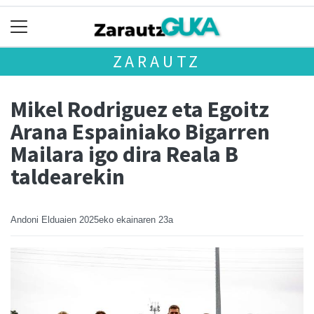
ZARAUTZ
Mikel Rodriguez eta Egoitz
Arana Espainiako Bigarren
Mailara igo dira Reala B
taldearekin
Andoni Elduaien
2025eko ekainaren 23a