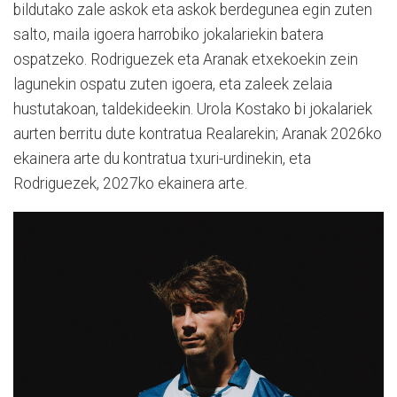
bildutako zale askok eta askok berdegunea egin zuten
salto, maila igoera harrobiko jokalariekin batera
ospatzeko. Rodriguezek eta Aranak etxekoekin zein
lagunekin ospatu zuten igoera, eta zaleek zelaia
hustutakoan, taldekideekin. Urola Kostako bi jokalariek
aurten berritu dute kontratua Realarekin; Aranak 2026ko
ekainera arte du kontratua txuri-urdinekin, eta
Rodriguezek, 2027ko ekainera arte.