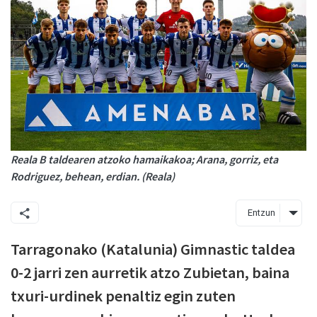
Reala B taldearen atzoko hamaikakoa; Arana, gorriz, eta
Rodriguez, behean, erdian. (Reala)
Entzun
Tarragonako (Katalunia) Gimnastic taldea
0-2 jarri zen aurretik atzo Zubietan, baina
txuri-urdinek penaltiz egin zuten