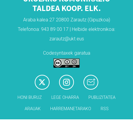
TALDEA KOOP. ELK.
Araba kalea 27 20800 Zarautz (Gipuzkoa)
Telefonoa: 943 89 00 17 | Helbide elektronikoa:
zarautz@ukt.eus
Codesyntaxek garatua
HONI BURUZ
LEGE OHARRA
PUBLIZITATEA
ARAUAK
HARREMANETARAKO
RSS
Babesleak