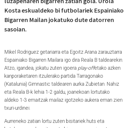
luzapenaren bigarren zatian gola. Urola
Kosta eskualdeko bi futbolariek Espainiako
Bigarren Mailan jokatuko dute datorren
sasoian.
Mikel Rodriguez getariarra eta Egoitz Arana zarauztarra
Espainiako Bigarren Mailara igo dira Reala B taldearekin.
Atzo, igandea, jokatu zuten igoera
play-off
etako azken
kanporaketaren itzulerako partida Tarragonako
(Katalunia) Gimnastic taldearen aurka Zubietan. Nahiz
eta Reala B-k lehia 1-2 galdu, joanekoan lortutako
aldeko 1-3 emaitzak mailaz igotzeko aukera eman zien
txuri-urdinei.
Aurreneko zatian lortu zuten bisitariek huts eta