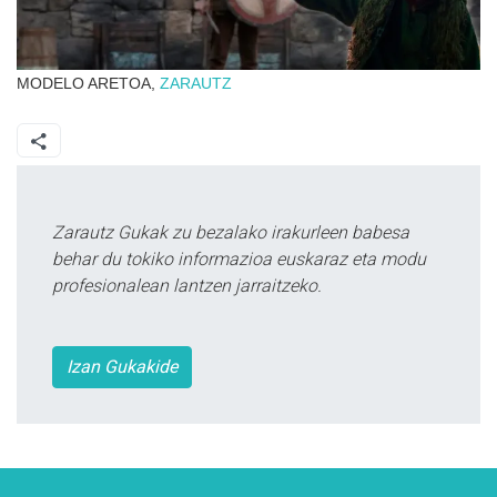
MODELO ARETOA,
ZARAUTZ
Zarautz Gukak zu bezalako irakurleen babesa
behar du tokiko informazioa euskaraz eta modu
profesionalean lantzen jarraitzeko.
Izan Gukakide