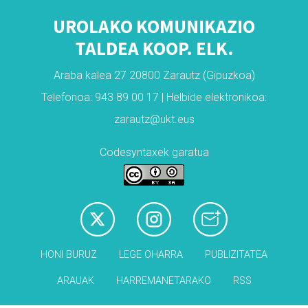
UROLAKO KOMUNIKAZIO
TALDEA KOOP. ELK.
Araba kalea 27 20800 Zarautz (Gipuzkoa)
Telefonoa: 943 89 00 17 | Helbide elektronikoa:
zarautz@ukt.eus
Codesyntaxek garatua
HONI BURUZ
LEGE OHARRA
PUBLIZITATEA
ARAUAK
HARREMANETARAKO
RSS