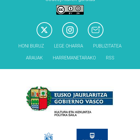
HONI BURUZ
LEGE OHARRA
PUBLIZITATEA
ARAUAK
HARREMANETARAKO
RSS
Babesleak