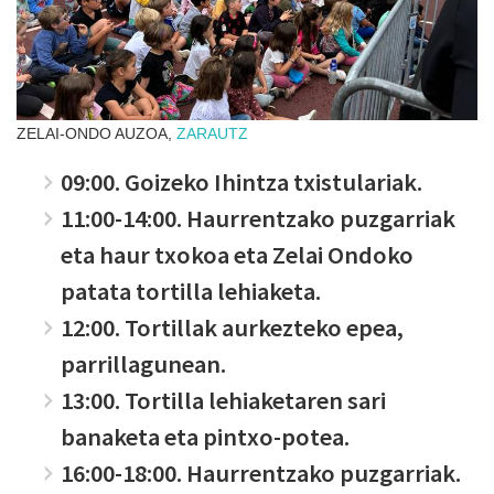
ZELAI-ONDO AUZOA,
ZARAUTZ
09:00. Goizeko Ihintza txistulariak.
11:00-14:00. Haurrentzako puzgarriak
eta haur txokoa eta Zelai Ondoko
patata tortilla lehiaketa.
12:00. Tortillak aurkezteko epea,
parrillagunean.
13:00. Tortilla lehiaketaren sari
banaketa eta pintxo-potea.
16:00-18:00. Haurrentzako puzgarriak.