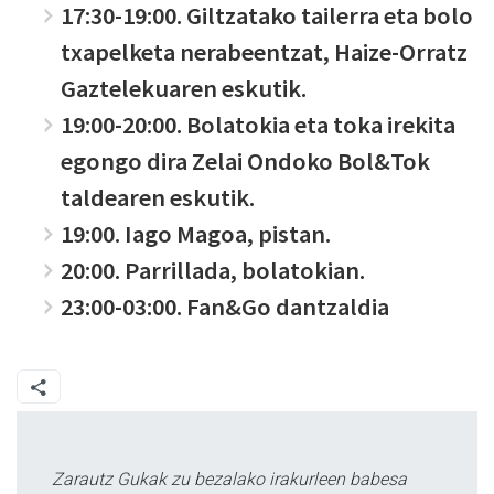
17:30-19:00. Giltzatako tailerra eta bolo
txapelketa nerabeentzat, Haize-Orratz
Gaztelekuaren eskutik.
19:00-20:00. Bolatokia eta toka irekita
egongo dira Zelai Ondoko Bol&Tok
taldearen eskutik.
19:00. Iago Magoa, pistan.
20:00. Parrillada, bolatokian.
23:00-03:00. Fan&Go dantzaldia
Zarautz Gukak zu bezalako irakurleen babesa