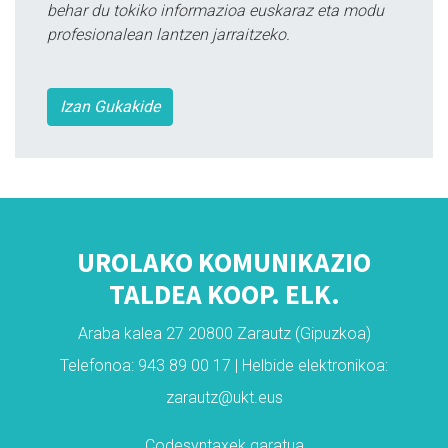
behar du tokiko informazioa euskaraz eta modu
profesionalean lantzen jarraitzeko.
Izan Gukakide
UROLAKO KOMUNIKAZIO
TALDEA KOOP. ELK.
Araba kalea 27 20800 Zarautz (Gipuzkoa)
Telefonoa: 943 89 00 17 | Helbide elektronikoa:
zarautz@ukt.eus
Codesyntaxek garatua