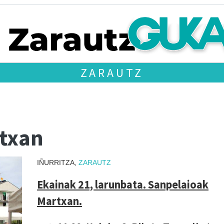
ZARAUTZ
rtxan
IÑURRITZA,
ZARAUTZ
Ekainak 21, larunbata. Sanpelaioak
Martxan.