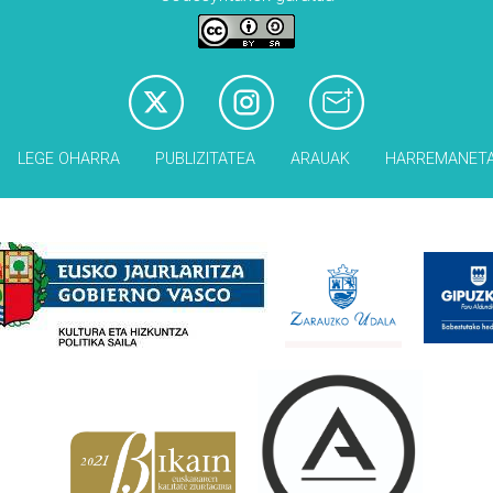
LEGE OHARRA
PUBLIZITATEA
ARAUAK
HARREMANET
Babesleak