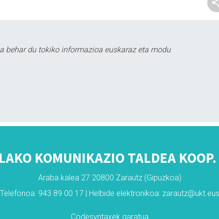
a behar du tokiko informazioa euskaraz eta modu
LAKO KOMUNIKAZIO TALDEA KOOP. 
Araba kalea 27 20800 Zarautz (Gipuzkoa)
Telefonoa: 943 89 00 17 | Helbide elektronikoa: zarautz@ukt.eu
Codesyntaxek garatua