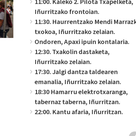
11:00. Kaleko 2. Pilota Txapelketa,
Iñurritzako frontoian.
11:30. Haurrentzako Mendi Marrazk
txokoa, Iñurritzako zelaian.
Ondoren, Apaxi ipuin kontalaria.
12:30. Txakolin dastaketa,
Iñurritzako zelaian.
17:30. Jalgi dantza taldearen
emanalia, Iñurritzako zelaian.
18:30 Hamarru elektrotxaranga,
tabernaz taberna, Iñurritzan.
22:00. Kantu afaria, Iñurritzan.