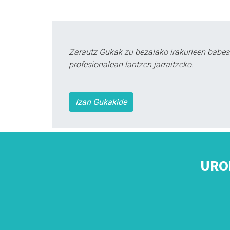
Zarautz Gukak zu bezalako irakurleen babes
profesionalean lantzen jarraitzeko.
Izan Gukakide
URO