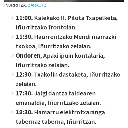
IÑURRITZA,
ZARAUTZ
11:00.
Kalekako II. Pilota Txapelketa,
Iñurritzako frontoian.
11:30.
Haurrentzako Mendi marrazki
txokoa, Iñurritzako zelaian.
Ondoren
, Apaxi ipuin kontalaria,
Iñurritzako zelaian.
12:30.
Txakolin dastaketa, Iñurritzako
zelaian.
17:30.
Jalgi dantza taldearen
emanaldia, Iñurritzako zelaian.
18:30.
Hamarru elektrotxaranga
tabernaz taberna, Iñurritzan.