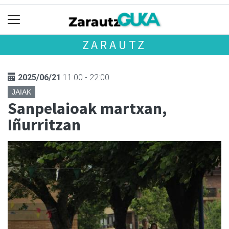
ZARAUTZ
2025/06/21
11:00 - 22:00
JAIAK
Sanpelaioak martxan,
Iñurritzan