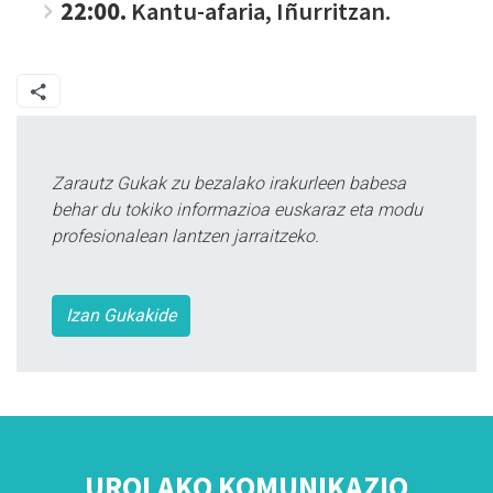
22:00.
Kantu-afaria, Iñurritzan.
Zarautz Gukak zu bezalako irakurleen babesa
behar du tokiko informazioa euskaraz eta modu
profesionalean lantzen jarraitzeko.
Izan Gukakide
UROLAKO KOMUNIKAZIO