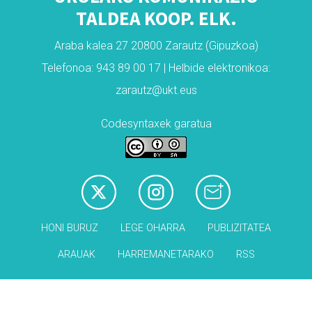
TALDEA KOOP. ELK.
Araba kalea 27 20800 Zarautz (Gipuzkoa)
Telefonoa: 943 89 00 17 | Helbide elektronikoa:
zarautz@ukt.eus
Codesyntaxek garatua
HONI BURUZ
LEGE OHARRA
PUBLIZITATEA
ARAUAK
HARREMANETARAKO
RSS
Babesleak