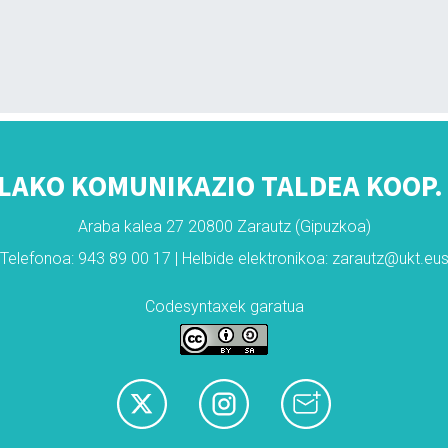
LAKO KOMUNIKAZIO TALDEA KOOP. 
Araba kalea 27 20800 Zarautz (Gipuzkoa)
Telefonoa: 943 89 00 17 | Helbide elektronikoa: zarautz@ukt.eu
Codesyntaxek garatua