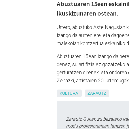
Abuztuaren 15ean eskainik
ikuskizunaren ostean.
Urtero, abuztuko Aste Nagusian k
izango da aurten ere, eta dagoene
malekoian kontzertua eskainiko du
Abuztuaren 15ean izango da bere 
denez, su artifizialez gozatzeko 
gerturatzen direnek, eta ondoren
Zehazki, artistaren 20. urtemugak
KULTURA
ZARAUTZ
Zarautz Gukak zu bezalako ira
modu profesionalean lantzen ja