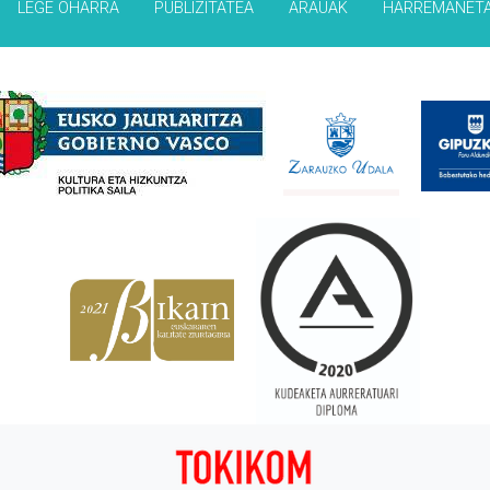
LEGE OHARRA
PUBLIZITATEA
ARAUAK
HARREMANET
Babesleak