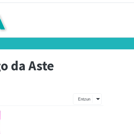
o da Aste
Entzun