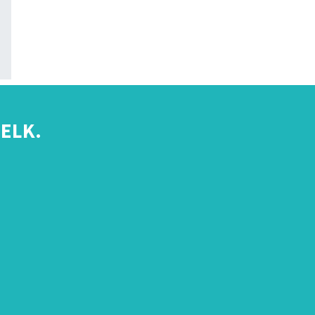
ELK.
s