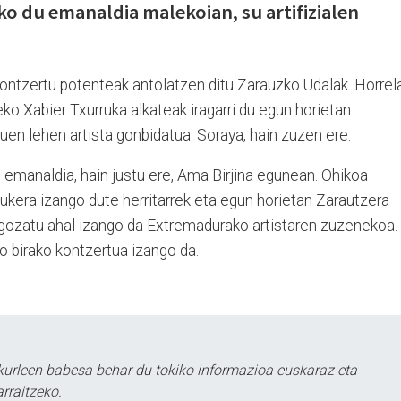
o du emanaldia malekoian, su artifizialen
ontzertu potenteak antolatzen ditu Zarauzko Udalak. Horrel
ko Xabier Txurruka alkateak iragarri du egun horietan
en lehen artista gonbidatua: Soraya, hain zuzen ere.
emanaldia, hain justu ere, Ama Birjina egunean. Ohikoa
aukera izango dute herritarrek eta egun horietan Zarautzera
 gozatu ahal izango da Extremadurako artistaren zuzenekoa.
o birako kontzertua izango da.
kurleen babesa behar du tokiko informazioa euskaraz eta
rraitzeko.