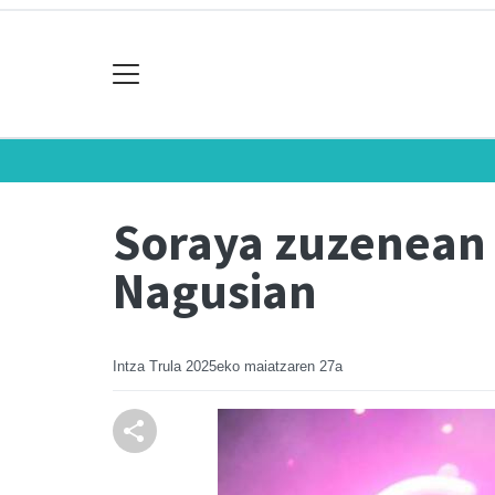
Soraya zuzenean 
Nagusian
Intza Trula
2025eko maiatzaren 27a