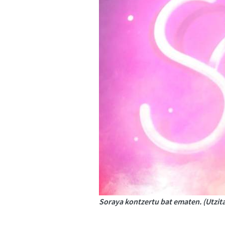
Soraya kontzertu bat ematen. (Utzit