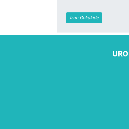
Izan Gukakide
URO