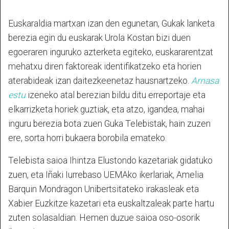
Euskaraldia martxan izan den egunetan, Gukak lanketa
berezia egin du euskarak Urola Kostan bizi duen
egoeraren inguruko azterketa egiteko, euskararentzat
mehatxu diren faktoreak identifikatzeko eta horien
aterabideak izan daitezkeenetaz hausnartzeko.
Arnasa
estu
izeneko atal berezian bildu ditu erreportaje eta
elkarrizketa horiek guztiak, eta atzo, igandea, mahai
inguru berezia bota zuen Guka Telebistak, hain zuzen
ere, sorta horri bukaera borobila emateko.
Telebista saioa Ihintza Elustondo kazetariak gidatuko
zuen, eta Iñaki Iurrebaso UEMAko ikerlariak, Amelia
Barquin Mondragon Unibertsitateko irakasleak eta
Xabier Euzkitze kazetari eta euskaltzaleak parte hartu
zuten solasaldian. Hemen duzue saioa oso-osorik