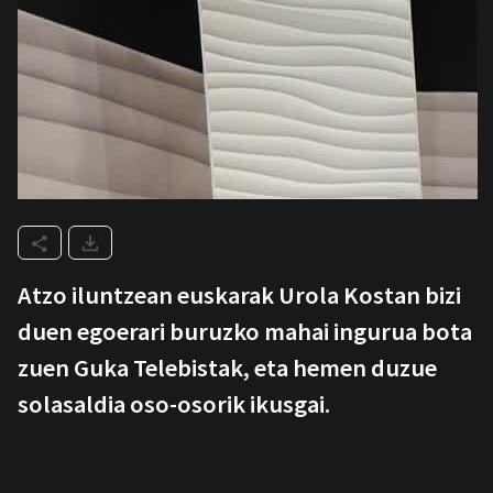
Atzo iluntzean euskarak Urola Kostan bizi
duen egoerari buruzko mahai ingurua bota
zuen Guka Telebistak, eta hemen duzue
solasaldia oso-osorik ikusgai.