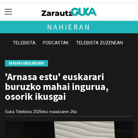
NAHIERAN
TELEBISTA
PODCASTAK
TELEBISTA ZUZENEAN
MAHAI-INGURUAK
'Arnasa estu' euskarari
buruzko mahai ingurua,
osorik ikusgai
Guka Telebista
2025eko maiatzaren 26a