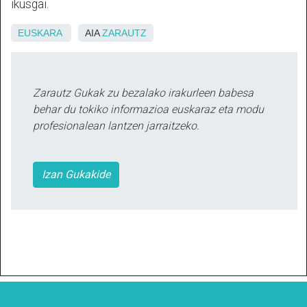
ikusgai.
EUSKARA
AIA
ZARAUTZ
Zarautz Gukak zu bezalako irakurleen babesa
behar du tokiko informazioa euskaraz eta modu
profesionalean lantzen jarraitzeko.
Izan Gukakide