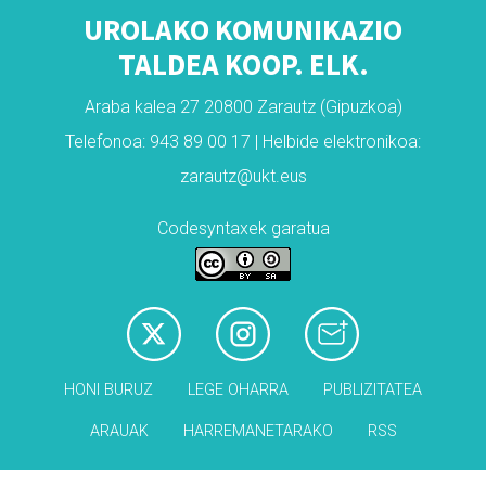
UROLAKO KOMUNIKAZIO
TALDEA KOOP. ELK.
Araba kalea 27 20800 Zarautz (Gipuzkoa)
Telefonoa: 943 89 00 17 | Helbide elektronikoa:
zarautz@ukt.eus
Codesyntaxek garatua
HONI BURUZ
LEGE OHARRA
PUBLIZITATEA
ARAUAK
HARREMANETARAKO
RSS