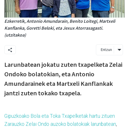
Ezkerretik, Antonio Amundarain, Benito Loitegi, Martxeli
Kanflanka, Goretti Beloki, eta Jexux Atorrasagasti.
(utzitakoa)
Entzun
Larunbatean jokatu zuten txapelketa Zelai
Ondoko bolatokian, eta Antonio
Amundarainek eta Martxeli Kanflankak
jantzi zuten tokako txapela.
Gipuzkoako Bola eta Toka Txapelketak hartu zituen
Zarauzko Zelai Ondo auzoko bolatokiak larunbatean
,