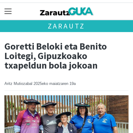
ZARAUTZ
Goretti Beloki eta Benito
Loitegi, Gipuzkoako
txapeldun bola jokoan
Aritz Mutiozabal
2025eko maiatzaren 19a