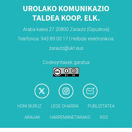
UROLAKO KOMUNIKAZIO
TALDEA KOOP. ELK.
Araba kalea 27 20800 Zarautz (Gipuzkoa)
Telefonoa: 943 89 00 17 | Helbide elektronikoa:
zarautz@ukt.eus
Codesyntaxek garatua
HONI BURUZ
LEGE OHARRA
PUBLIZITATEA
ARAUAK
HARREMANETARAKO
RSS