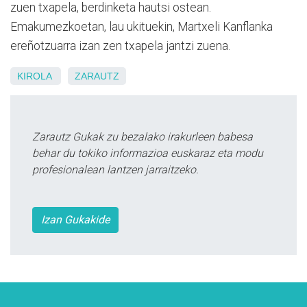
zuen txapela, berdinketa hautsi ostean.
Emakumezkoetan, lau ukituekin, Martxeli Kanflanka
ereñotzuarra izan zen txapela jantzi zuena.
KIROLA
ZARAUTZ
Zarautz Gukak zu bezalako irakurleen babesa
behar du tokiko informazioa euskaraz eta modu
profesionalean lantzen jarraitzeko.
Izan Gukakide