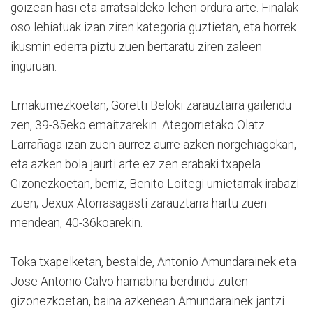
goizean hasi eta arratsaldeko lehen ordura arte. Finalak
oso lehiatuak izan ziren kategoria guztietan, eta horrek
ikusmin ederra piztu zuen bertaratu ziren zaleen
inguruan.
Emakumezkoetan, Goretti Beloki zarauztarra gailendu
zen, 39-35eko emaitzarekin. Ategorrietako Olatz
Larrañaga izan zuen aurrez aurre azken norgehiagokan,
eta azken bola jaurti arte ez zen erabaki txapela.
Gizonezkoetan, berriz, Benito Loitegi urnietarrak irabazi
zuen; Jexux Atorrasagasti zarauztarra hartu zuen
mendean, 40-36koarekin.
Toka txapelketan, bestalde, Antonio Amundarainek eta
Jose Antonio Calvo hamabina berdindu zuten
gizonezkoetan, baina azkenean Amundarainek jantzi