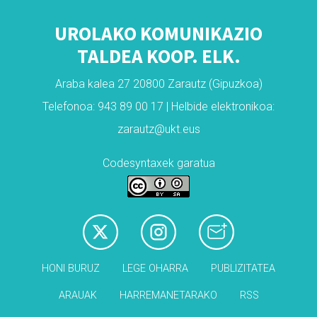
UROLAKO KOMUNIKAZIO
TALDEA KOOP. ELK.
Araba kalea 27 20800 Zarautz (Gipuzkoa)
Telefonoa: 943 89 00 17 | Helbide elektronikoa:
zarautz@ukt.eus
Codesyntaxek garatua
HONI BURUZ
LEGE OHARRA
PUBLIZITATEA
ARAUAK
HARREMANETARAKO
RSS