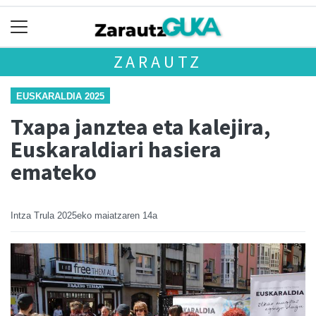
ZARAUTZ
EUSKARALDIA 2025
Txapa janztea eta kalejira,
Euskaraldiari hasiera
emateko
Intza Trula
2025eko maiatzaren 14a