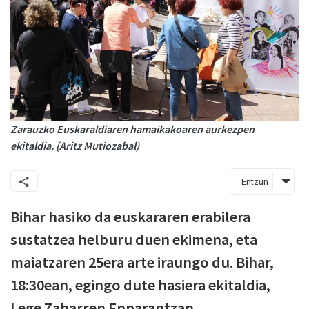
Zarauzko Euskaraldiaren hamaikakoaren aurkezpen
ekitaldia. (Aritz Mutiozabal)
Entzun
Bihar hasiko da euskararen erabilera
sustatzea helburu duen ekimena, eta
maiatzaren 25era arte iraungo du. Bihar,
18:30ean, egingo dute hasiera ekitaldia,
Lege Zaharren Enparantzan.