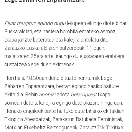
Elkar mugituz egingo dugu
lelopean ekingo diote bihar
Euskaraldiari, eta hasiera borobila emateko asmoz,
txapa janzte bateratua eta kalejira antolatu ditu
Zarauzko Euskaraldiaren batzordeak. 11 egun,
maiatzaren 25era arte, iraungo du euskararen erabilera
sustatzea xede duen ekimenak.
Hori hala, 18:30ean deitu dituzte herritarrak Lege
Zaharren Enparantzara, bertan egingo hasiko baitute
ekitaldia. Behin
ahobizi
edota
belarriprest
txapa
soinean dutela, kalejira egingo dute plazaren inguruan.
Honako eragileek parte hartuko dute biharko ekitaldian:
Txinpirin Abesbatzak, Zarakatun Batukada Feministak,
Motxian Etxebeltz Bertsoguneak, ZarautzTrik Trikitixa