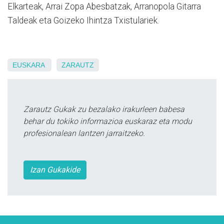
Elkarteak, Arrai Zopa Abesbatzak, Arranopola Gitarra
Taldeak eta Goizeko Ihintza Txistulariek.
EUSKARA
ZARAUTZ
Zarautz Gukak zu bezalako irakurleen babesa
behar du tokiko informazioa euskaraz eta modu
profesionalean lantzen jarraitzeko.
Izan Gukakide