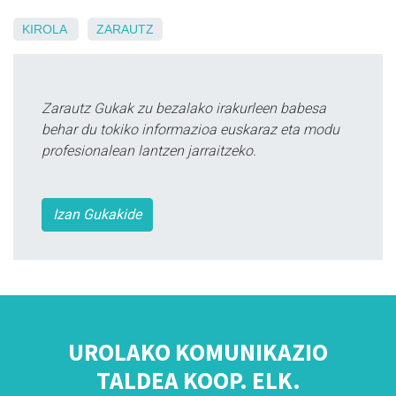
KIROLA
ZARAUTZ
Zarautz Gukak zu bezalako irakurleen babesa
behar du tokiko informazioa euskaraz eta modu
profesionalean lantzen jarraitzeko.
Izan Gukakide
UROLAKO KOMUNIKAZIO
TALDEA KOOP. ELK.