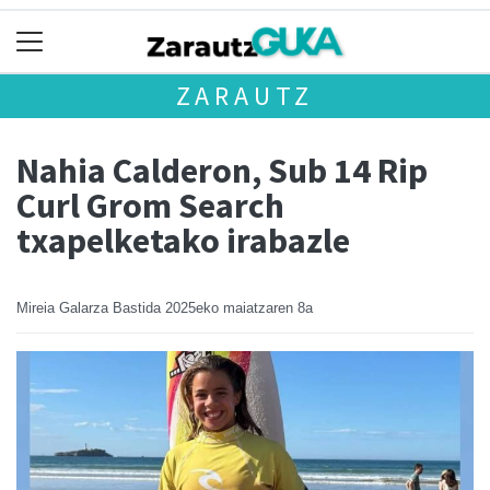
ZARAUTZ
Nahia Calderon, Sub 14 Rip
Curl Grom Search
txapelketako irabazle
Mireia Galarza Bastida
2025eko maiatzaren 8a