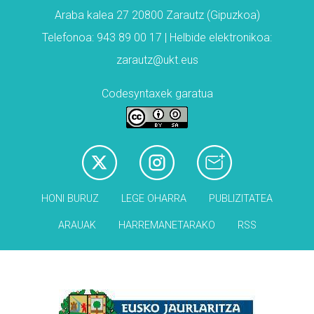
Araba kalea 27 20800 Zarautz (Gipuzkoa)
Telefonoa: 943 89 00 17 | Helbide elektronikoa:
zarautz@ukt.eus
Codesyntaxek garatua
HONI BURUZ
LEGE OHARRA
PUBLIZITATEA
ARAUAK
HARREMANETARAKO
RSS
Babesleak