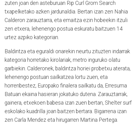
zuten joan den asteburuan Rip Curl Grom Search
txapelketako azken jardunaldia. Bertan izan zen Nahia
Calderon zarauztarra, eta emaitza ezin hobeekin itzuli
zen etxera, lehenengo postua eskuratu baitzuen 14
urtez azpiko kategorian.
Baldintza eta eguraldi onarekin neurtu zituzten indarrak
kategoria horretako kirolariak, metro inguruko olatu
garbiekin. Calderonek, baldintza horiei probetxu aterata,
lehenengo postuan sailkatzea lortu zuen, eta
horrenbestez, Europako finalera sailkatu da, Erresuma
Batuan ekaina hasieran jokatuko dutena. Zarauztarrak,
gainera, etxekoen babesa izan zuen bertan, Shelter surf
eskolako kuadrilla joan baitzen bertara. Bigarrena izan
zen Carla Mendez eta hirugarren Martina Pertega.