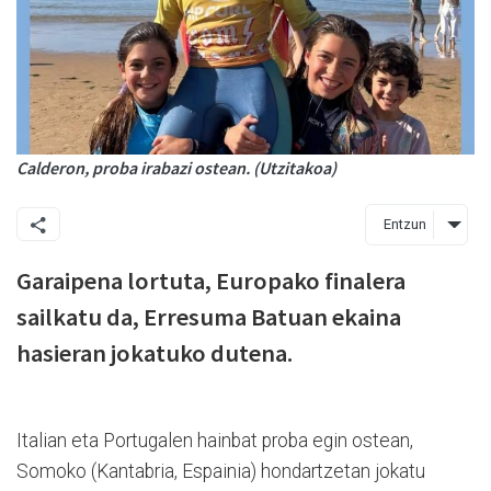
Calderon, proba irabazi ostean. (Utzitakoa)
Entzun
Garaipena lortuta, Europako finalera
sailkatu da, Erresuma Batuan ekaina
hasieran jokatuko dutena.
Italian eta Portugalen hainbat proba egin ostean,
Somoko (Kantabria, Espainia) hondartzetan jokatu