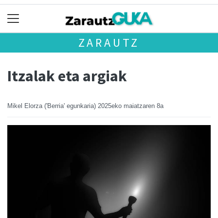
ZARAUTZ
Itzalak eta argiak
Mikel Elorza ('Berria' egunkaria)
2025eko maiatzaren 8a