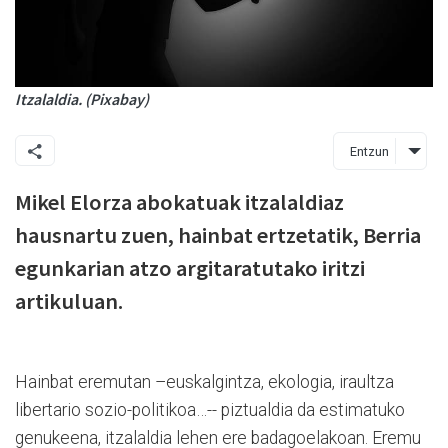
Itzalaldia. (Pixabay)
Entzun
Mikel Elorza abokatuak itzalaldiaz
hausnartu zuen, hainbat ertzetatik, Berria
egunkarian atzo argitaratutako iritzi
artikuluan.
Hainbat eremutan –euskalgintza, ekologia, iraultza
libertario sozio-politikoa…-- piztualdia da estimatuko
genukeena, itzalaldia lehen ere badagoelakoan. Eremu