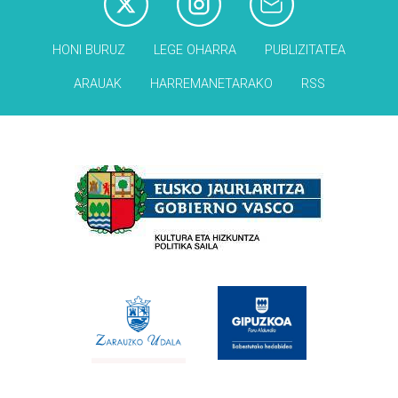
HONI BURUZ
LEGE OHARRA
PUBLIZITATEA
ARAUAK
HARREMANETARAKO
RSS
Babesleak