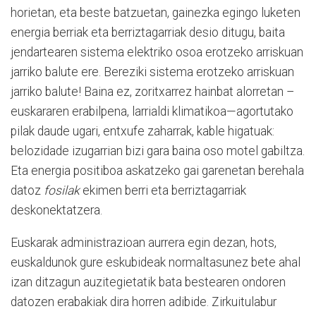
horietan, eta beste batzuetan, gainezka egingo luketen
energia berriak eta berriztagarriak desio ditugu, baita
jendartearen sistema elektriko osoa erotzeko arriskuan
jarriko balute ere. Bereziki sistema erotzeko arriskuan
jarriko balute! Baina ez, zoritxarrez hainbat alorretan –
euskararen erabilpena, larrialdi klimatikoa—agortutako
pilak daude ugari, entxufe zaharrak, kable higatuak:
belozidade izugarrian bizi gara baina oso motel gabiltza.
Eta energia positiboa askatzeko gai garenetan berehala
datoz
fosilak
ekimen berri eta berriztagarriak
deskonektatzera.
Euskarak administrazioan aurrera egin dezan, hots,
euskaldunok gure eskubideak normaltasunez bete ahal
izan ditzagun auzitegietatik bata bestearen ondoren
datozen erabakiak dira horren adibide. Zirkuitulabur