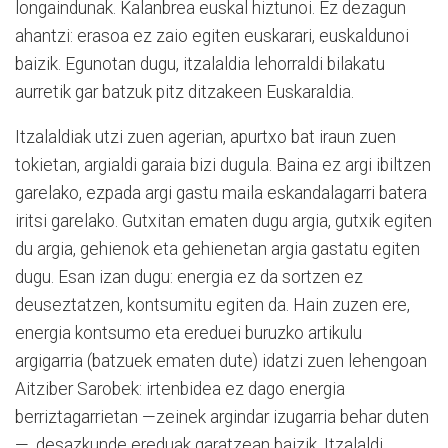
longaindunak. Kalanbrea euskal hiztunoi. Ez dezagun
ahantzi: erasoa ez zaio egiten euskarari, euskaldunoi
baizik. Egunotan dugu, itzalaldia lehorraldi bilakatu
aurretik gar batzuk pitz ditzakeen Euskaraldia.
Itzalaldiak utzi zuen agerian, apurtxo bat iraun zuen
tokietan, argialdi garaia bizi dugula. Baina ez argi ibiltzen
garelako, ezpada argi gastu maila eskandalagarri batera
iritsi garelako. Gutxitan ematen dugu argia, gutxik egiten
du argia, gehienok eta gehienetan argia gastatu egiten
dugu. Esan izan dugu: energia ez da sortzen ez
deuseztatzen, kontsumitu egiten da. Hain zuzen ere,
energia kontsumo eta ereduei buruzko artikulu
argigarria (batzuek ematen dute) idatzi zuen lehengoan
Aitziber Sarobek: irtenbidea ez dago energia
berriztagarrietan —zeinek argindar izugarria behar duten
—, desazkunde ereduak garatzean baizik. Itzalaldi