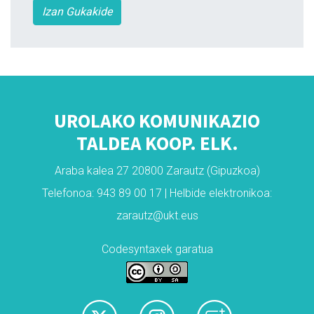
Izan Gukakide
UROLAKO KOMUNIKAZIO
TALDEA KOOP. ELK.
Araba kalea 27 20800 Zarautz (Gipuzkoa)
Telefonoa: 943 89 00 17 | Helbide elektronikoa:
zarautz@ukt.eus
Codesyntaxek garatua