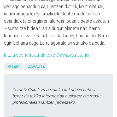
gehiago behar dugula, ulertzen dut nik, kontrolatuak,
iraunkorragoak, egiturazkoak. Beste modu batean
esanda, eta energiaren alorrean bezala beste askotan
—suntsitze bidean jarria dugun planeta nahi baino
lehenago itzaltzea nahi ez badugu—, baraualdia. Barau
egin beharra dago Lurra agorraldian sartuko ez bada.
Iritzia osorik irakur daiteke
Berria.eus
atarian.
IRITZIA
ZARAUTZ
Zarautz Gukak zu bezalako irakurleen babesa
behar du tokiko informazioa euskaraz eta modu
profesionalean lantzen jarraitzeko.