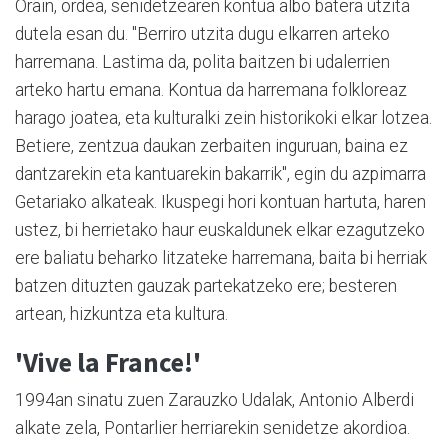
Orain, ordea, senidetzearen kontua albo batera utzita
dutela esan du. "Berriro utzita dugu elkarren arteko
harremana. Lastima da, polita baitzen bi udalerrien
arteko hartu emana. Kontua da harremana folkloreaz
harago joatea, eta kulturalki zein historikoki elkar lotzea.
Betiere, zentzua daukan zerbaiten inguruan, baina ez
dantzarekin eta kantuarekin bakarrik", egin du azpimarra
Getariako alkateak. Ikuspegi hori kontuan hartuta, haren
ustez, bi herrietako haur euskaldunek elkar ezagutzeko
ere baliatu beharko litzateke harremana, baita bi herriak
batzen dituzten gauzak partekatzeko ere; besteren
artean, hizkuntza eta kultura.
'Vive la France!'
1994an sinatu zuen Zarauzko Udalak, Antonio Alberdi
alkate zela, Pontarlier herriarekin senidetze akordioa.