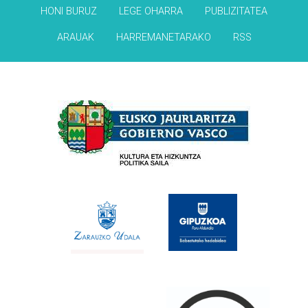
HONI BURUZ
LEGE OHARRA
PUBLIZITATEA
ARAUAK
HARREMANETARAKO
RSS
Babesleak