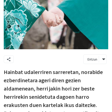
Entzun
Hainbat udalerriren sarreretan, norabide
ezberdinetara ageri diren gezien
aldamenean, herri jakin hori zer beste
herrirekin senidetuta dagoen harro
erakusten duen kartelak ikus daitezke.