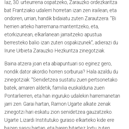
Iaz, 30. urteurrena ospatzeko, Zarauzko ordezkaritza
bat Frantziako udalerri horretan izan zen irailean, eta
ondoren, urrian, handik bidaiatu zuten Zarautzera. "Bi
herrien arteko harremana mantentzeko, eta,
etorkizunean, elkarlanean jarraitzeko apustua
berresteko balio izan zuten ospakizunek", adierazi du
Irune Urbieta Zarauzko Hezkuntza zinegotziak.
Baina atzera joan eta abiapuntuari so eginez gero,
nondik dator akordio horren sorburua? Hala azaldu du
zinegotziak: "Senidetzea sustatu zuen pertsonetako
batek, amaren aldetik, familia euskalduna zuen
Pontarlierren, eta han inguruko udalekin harremanetan
jarri zen. Garai hartan, Ramon Ugarte alkate zenak
zinegotzi hari eskatu zion senidetzea gauzatzeko.
Ugarte Lizardi Institutuko guraso elkarteko kide ere
bazen sasoi hartan, eta haren bitartez lortu zuten