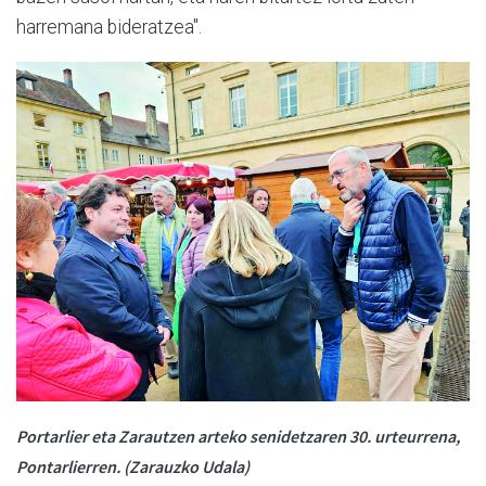
harremana bideratzea".
Portarlier eta Zarautzen arteko senidetzaren 30. urteurrena,
Pontarlierren. (Zarauzko Udala)