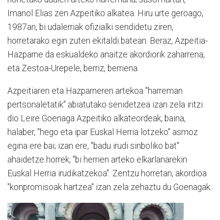
Imanol Elias zen Azpeitiko alkatea. Hiru urte geroago,
1987an, bi udalerriak ofizialki sendidetu ziren,
horretarako egin zuten ekitaldi batean. Beraz, Azpeitia-
Hazparne da eskualdeko anaitze akordiorik zaharrena,
eta Zestoa-Urepele, berriz, berriena.
Azpeitiaren eta Hazparneren artekoa "harreman
pertsonaletatik" abiatutako senidetzea izan zela iritzi
dio Leire Goenaga Azpeitiko alkateordeak, baina,
halaber, "hego eta ipar Euskal Herria lotzeko" asmoz
egina ere bai; izan ere, "badu irudi sinboliko bat"
ahaidetze horrek, "bi herrien arteko elkarlanarekin
Euskal Herria irudikatzekoa". Zentzu horretan, akordioa
"konpromisoak hartzea" izan zela zehaztu du Goenagak.