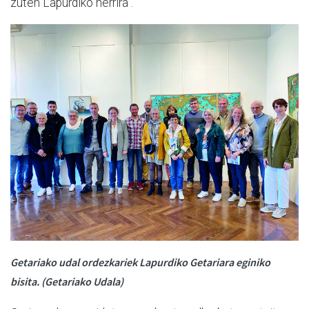
zuten Lapurdiko herrira".
Getariako udal ordezkariek Lapurdiko Getariara eginiko
bisita. (Getariako Udala)