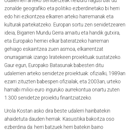
Udalerrien arteko senidetzeak helburu nagusi bat du:
zonalde geografiko eta politiko ezberdinetako bi herri
edo hiri ezkontzea elkarren arteko harremanak eta
kulturak partekatzeko. Europan sortu zen senidetzearen
ideia, Bigarren Mundu Gerra amaitu eta handik gutxira,
eta Europako herriei elkar bateratzeko harreman
gehiago eskaintzea zuen asmoa, elkarrentzat
onurragarriak izango liratekeen proiektuak sustatzeko.
Gaur egun, Europako Batasunak babesten ditu
udalerrien arteko senidetze proiektuak: ofizialki, 1989an
ezarri zituzten babespen ofizialak, eta 2003an, urteko
hamabi milioi euro inguruko aurrekontua onartu zuten
1.300 senidetze proiektu finantziatzeko.
Urola Kostan asko dira beste udalerri hainbatekin
ahaidetuta dauden herriak. Kasuistika bakoitza oso
ezberdina da: herri batzuek herri batekin baino