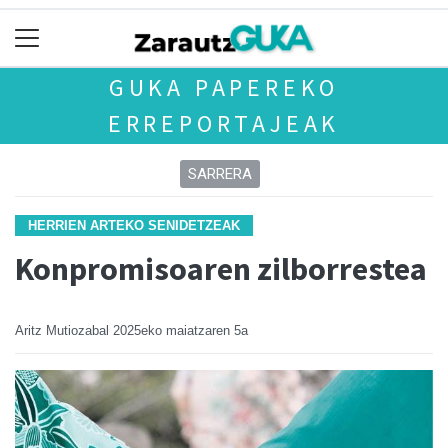
GUKA PAPEREKO
ERREPORTAJEAK
SARRERA
HERRIEN ARTEKO SENIDETZEAK
Konpromisoaren zilborrestea
Aritz Mutiozabal
2025eko maiatzaren 5a