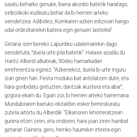
saiatu beharko genuke, baina akordio batetik haratago,
sinbolikoki irudikatu behar da bi herrien arteko
senidetzea. Adibidez, Korrikaren azken edizioan hango
udal ordezkariekin batera egin genuen lasterka".
Getaria izen bereko Lapurdiko udalerriarekin dago
senidetuta, "duela urte pila batetik". Halaxe azaldu du
Haritz Alberdi alkateak, 90eko hamarkadari
erreferentzia eginez. "Azkenekoz, duela bi urte inguru
izan ginen han. Festa moduko bat antolatzen dute, eta
hara gonbidatu gintuzten, dantzak ikustera eta abar",
gogora ekarri du. Egiari zor, bi herrien arteko harremana
Mundubiraren barruko ekitaldiei esker berreskuratu
zutela aitortu du Alberdik: "Elkanoren lehorreratzean
gurera etorri ziren, eta ondoren, hara joan ziren hainbat
getariar. Gainera, gero, herriko haurrekin irteera egin