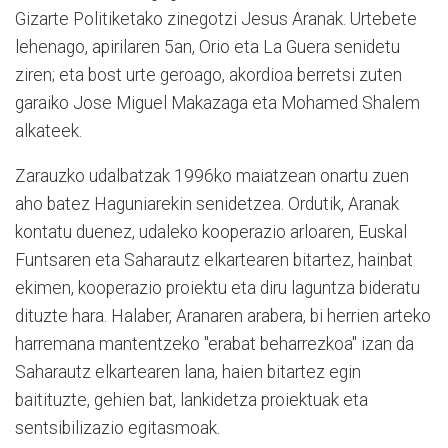
Gizarte Politiketako zinegotzi Jesus Aranak. Urtebete
lehenago, apirilaren 5an, Orio eta La Guera senidetu
ziren; eta bost urte geroago, akordioa berretsi zuten
garaiko Jose Miguel Makazaga eta Mohamed Shalem
alkateek.
Zarauzko udalbatzak 1996ko maiatzean onartu zuen
aho batez Haguniarekin senidetzea. Ordutik, Aranak
kontatu duenez, udaleko kooperazio arloaren, Euskal
Funtsaren eta Saharautz elkartearen bitartez, hainbat
ekimen, kooperazio proiektu eta diru laguntza bideratu
dituzte hara. Halaber, Aranaren arabera, bi herrien arteko
harremana mantentzeko "erabat beharrezkoa" izan da
Saharautz elkartearen lana, haien bitartez egin
baitituzte, gehien bat, lankidetza proiektuak eta
sentsibilizazio egitasmoak.