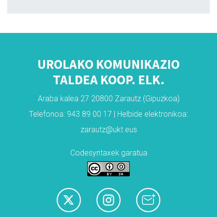
UROLAKO KOMUNIKAZIO
TALDEA KOOP. ELK.
Araba kalea 27 20800 Zarautz (Gipuzkoa)
Telefonoa: 943 89 00 17 | Helbide elektronikoa:
zarautz@ukt.eus
Codesyntaxek garatua