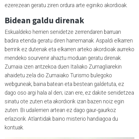
ezerezean geratu ziren ordura arte eginiko akordioak.
Bidean galdu direnak
Eskualdeko herrien senidetze zerrendaren barruan
badira etenda geratu diren harremanak. Aspaldi elkarren
berririk ez dutenak eta elkarren arteko akordioak aurreko
mendeko sourvenir ahaztu moduan geratu direnak.
Zumaia izen antzekoa duen Italiako Zumagliarekin
ahaidetu zela dio Zumaiako Turismo bulegoko
webguneak, baina batean eta bestean galdetuta, ez
dago oso argi hala al den; izan ere, ez dakite senidetzea
sinatu ote zuten eta akordiorik izan bazen noiz egin
zuten. Bi udalerrien artean ez dago gaur-gaurkoz
erlaziorik. Atlantidak baino misterio handiagoa du
kontuak.