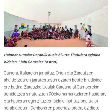
Hainbat zumaiar Darahlik duela bi urte Tindufera eginiko
bidaian. (Jabi Gonzalez Toston)
Gainera, Italiarekin jarraituz, Orion eta Zarautzen
ahaidetzearen jarraikortasun ezaren beste bi adibide
ere badira. Zarauzko Udalak Cardano al Camporekin
senidetzea sinatu zuen 90eko hamarkadaren hasieran,
eta hasieran egin zituzten bidaia instituzionalak, bi
norabideetan. Denboraren poderioz, ordea, ez diote