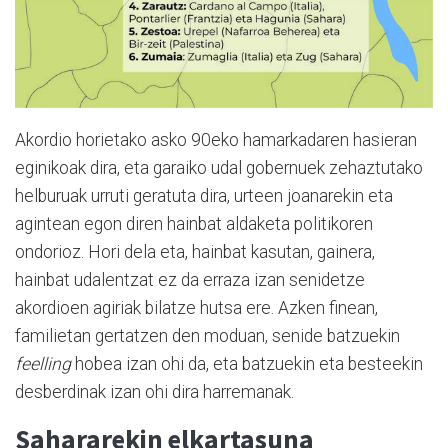
Akordio horietako asko 90eko hamarkadaren hasieran
eginikoak dira, eta garaiko udal gobernuek zehaztutako
helburuak urruti geratuta dira, urteen joanarekin eta
agintean egon diren hainbat aldaketa politikoren
ondorioz. Hori dela eta, hainbat kasutan, gainera,
hainbat udalentzat ez da erraza izan senidetze
akordioen agiriak bilatze hutsa ere. Azken finean,
familietan gertatzen den moduan, senide batzuekin
feelling
hobea izan ohi da, eta batzuekin eta besteekin
desberdinak izan ohi dira harremanak.
Sahararekin elkartasuna