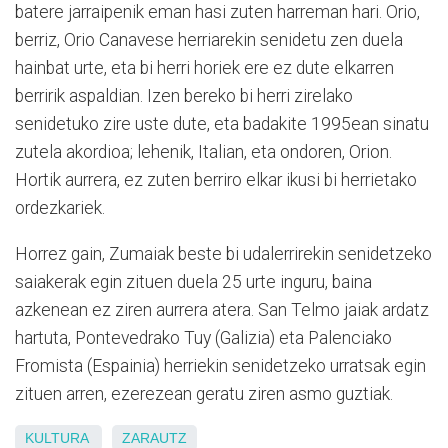
batere jarraipenik eman hasi zuten harreman hari. Orio,
berriz, Orio Canavese herriarekin senidetu zen duela
hainbat urte, eta bi herri horiek ere ez dute elkarren
berririk aspaldian. Izen bereko bi herri zirelako
senidetuko zire uste dute, eta badakite 1995ean sinatu
zutela akordioa; lehenik, Italian, eta ondoren, Orion.
Hortik aurrera, ez zuten berriro elkar ikusi bi herrietako
ordezkariek.
Horrez gain, Zumaiak beste bi udalerrirekin senidetzeko
saiakerak egin zituen duela 25 urte inguru, baina
azkenean ez ziren aurrera atera. San Telmo jaiak ardatz
hartuta, Pontevedrako Tuy (Galizia) eta Palenciako
Fromista (Espainia) herriekin senidetzeko urratsak egin
zituen arren, ezerezean geratu ziren asmo guztiak.
KULTURA
ZARAUTZ