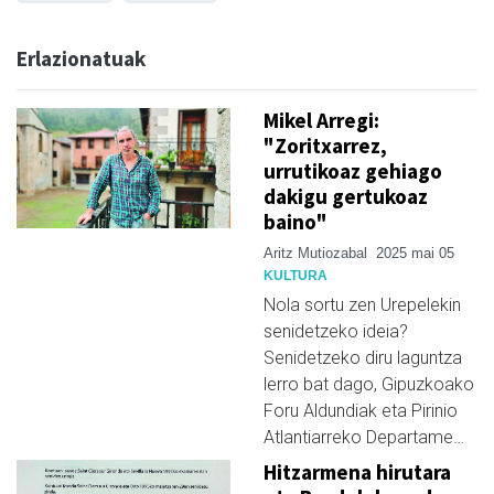
Erlazionatuak
Mikel Arregi:
"Zoritxarrez,
urrutikoaz gehiago
dakigu gertukoaz
baino"
Aritz Mutiozabal
2025 mai 05
KULTURA
Nola sortu zen Urepelekin
senidetzeko ideia?
Senidetzeko diru laguntza
lerro bat dago, Gipuzkoako
Foru Aldundiak eta Pirinio
Atlantiarreko Departame…
Hitzarmena hirutara