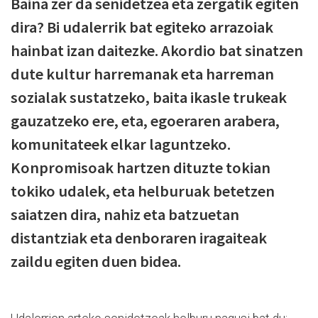
Baina zer da senidetzea eta zergatik egiten
dira? Bi udalerrik bat egiteko arrazoiak
hainbat izan daitezke. Akordio bat sinatzen
dute kultur harremanak eta harreman
sozialak sustatzeko, baita ikasle trukeak
gauzatzeko ere, eta, egoeraren arabera,
komunitateek elkar laguntzeko.
Konpromisoak hartzen dituzte tokian
tokiko udalek, eta helburuak betetzen
saiatzen dira, nahiz eta batzuetan
distantziak eta denboraren iragaiteak
zaildu egiten duen bidea.