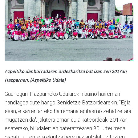
Azpeitiko danborradaren ordezkaritza bat izan zen 2017an
Hazparnen. (Azpeitiko Udala)
Gaur egun, Hazparneko Udalarekin baino harreman
handiagoa dute hango Senidetze Batzordearekin. "Egia
esan, elkarren arteko harremana egitasmo zehatzetara
mugatzen da", jakitera eman du alkateordeak. 2017an,
esaterako, bi udalerrien bateratzearen 30. urteurrena
ospatu zuten, eta ekintza bereziak antolatu zituzten