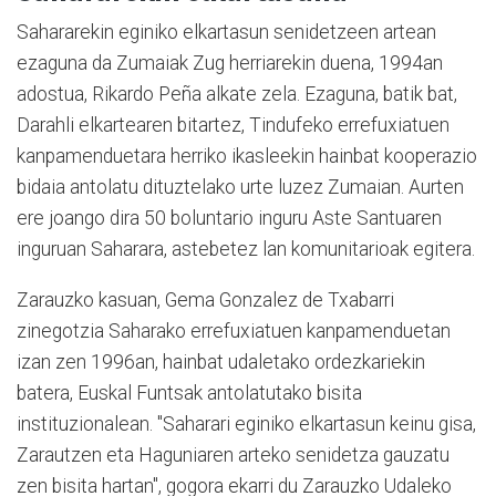
Sahararekin eginiko elkartasun senidetzeen artean
ezaguna da Zumaiak Zug herriarekin duena, 1994an
adostua, Rikardo Peña alkate zela. Ezaguna, batik bat,
Darahli elkartearen bitartez, Tindufeko errefuxiatuen
kanpamenduetara herriko ikasleekin hainbat kooperazio
bidaia antolatu dituztelako urte luzez Zumaian. Aurten
ere joango dira 50 boluntario inguru Aste Santuaren
inguruan Saharara, astebetez lan komunitarioak egitera.
Zarauzko kasuan, Gema Gonzalez de Txabarri
zinegotzia Saharako errefuxiatuen kanpamenduetan
izan zen 1996an, hainbat udaletako ordezkariekin
batera, Euskal Funtsak antolatutako bisita
instituzionalean. "Saharari eginiko elkartasun keinu gisa,
Zarautzen eta Haguniaren arteko senidetza gauzatu
zen bisita hartan", gogora ekarri du Zarauzko Udaleko