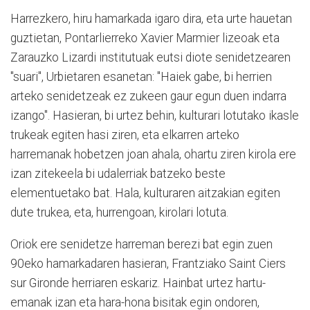
Harrezkero, hiru hamarkada igaro dira, eta urte hauetan
guztietan, Pontarlierreko Xavier Marmier lizeoak eta
Zarauzko Lizardi institutuak eutsi diote senidetzearen
"suari", Urbietaren esanetan: "Haiek gabe, bi herrien
arteko senidetzeak ez zukeen gaur egun duen indarra
izango". Hasieran, bi urtez behin, kulturari lotutako ikasle
trukeak egiten hasi ziren, eta elkarren arteko
harremanak hobetzen joan ahala, ohartu ziren kirola ere
izan zitekeela bi udalerriak batzeko beste
elementuetako bat. Hala, kulturaren aitzakian egiten
dute trukea, eta, hurrengoan, kirolari lotuta.
Oriok ere senidetze harreman berezi bat egin zuen
90eko hamarkadaren hasieran, Frantziako Saint Ciers
sur Gironde herriaren eskariz. Hainbat urtez hartu-
emanak izan eta hara-hona bisitak egin ondoren,