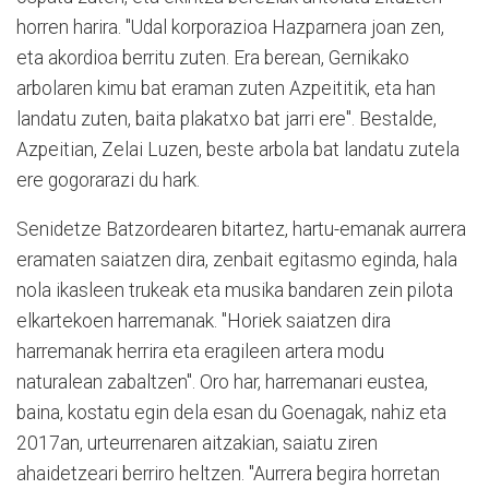
horren harira. "Udal korporazioa Hazparnera joan zen,
eta akordioa berritu zuten. Era berean, Gernikako
arbolaren kimu bat eraman zuten Azpeititik, eta han
landatu zuten, baita plakatxo bat jarri ere". Bestalde,
Azpeitian, Zelai Luzen, beste arbola bat landatu zutela
ere gogorarazi du hark.
Senidetze Batzordearen bitartez, hartu-emanak aurrera
eramaten saiatzen dira, zenbait egitasmo eginda, hala
nola ikasleen trukeak eta musika bandaren zein pilota
elkartekoen harremanak. "Horiek saiatzen dira
harremanak herrira eta eragileen artera modu
naturalean zabaltzen". Oro har, harremanari eustea,
baina, kostatu egin dela esan du Goenagak, nahiz eta
2017an, urteurrenaren aitzakian, saiatu ziren
ahaidetzeari berriro heltzen. "Aurrera begira horretan