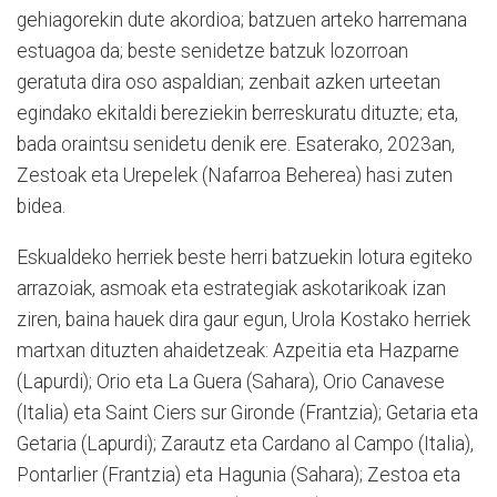
gehiagorekin dute akordioa; batzuen arteko harremana
estuagoa da; beste senidetze batzuk lozorroan
geratuta dira oso aspaldian; zenbait azken urteetan
egindako ekitaldi bereziekin berreskuratu dituzte; eta,
bada oraintsu senidetu denik ere. Esaterako, 2023an,
Zestoak eta Urepelek (Nafarroa Beherea) hasi zuten
bidea.
Eskualdeko herriek beste herri batzuekin lotura egiteko
arrazoiak, asmoak eta estrategiak askotarikoak izan
ziren, baina hauek dira gaur egun, Urola Kostako herriek
martxan dituzten ahaidetzeak: Azpeitia eta Hazparne
(Lapurdi); Orio eta La Guera (Sahara), Orio Canavese
(Italia) eta Saint Ciers sur Gironde (Frantzia); Getaria eta
Getaria (Lapurdi); Zarautz eta Cardano al Campo (Italia),
Pontarlier (Frantzia) eta Hagunia (Sahara); Zestoa eta