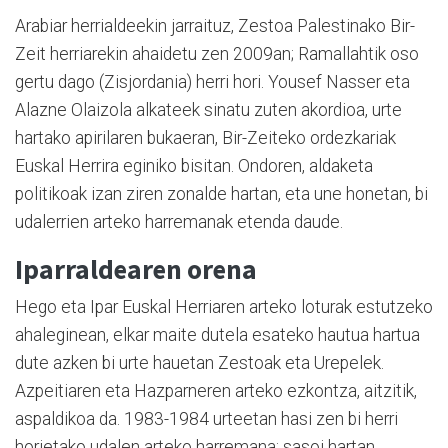
Arabiar herrialdeekin jarraituz, Zestoa Palestinako Bir-
Zeit herriarekin ahaidetu zen 2009an; Ramallahtik oso
gertu dago (Zisjordania) herri hori. Yousef Nasser eta
Alazne Olaizola alkateek sinatu zuten akordioa, urte
hartako apirilaren bukaeran, Bir-Zeiteko ordezkariak
Euskal Herrira eginiko bisitan. Ondoren, aldaketa
politikoak izan ziren zonalde hartan, eta une honetan, bi
udalerrien arteko harremanak etenda daude.
Iparraldearen orena
Hego eta Ipar Euskal Herriaren arteko loturak estutzeko
ahaleginean, elkar maite dutela esateko hautua hartua
dute azken bi urte hauetan Zestoak eta Urepelek.
Azpeitiaren eta Hazparneren arteko ezkontza, aitzitik,
aspaldikoa da. 1983-1984 urteetan hasi zen bi herri
horietako udalen arteko harremana; sasoi hartan,