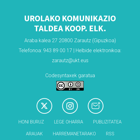
UROLAKO KOMUNIKAZIO
TALDEA KOOP. ELK.
Araba kalea 27 20800 Zarautz (Gipuzkoa)
Telefonoa: 943 89 00 17 | Helbide elektronikoa:
zarautz@ukt.eus
Codesyntaxek garatua
HONI BURUZ
LEGE OHARRA
PUBLIZITATEA
ARAUAK
HARREMANETARAKO
RSS