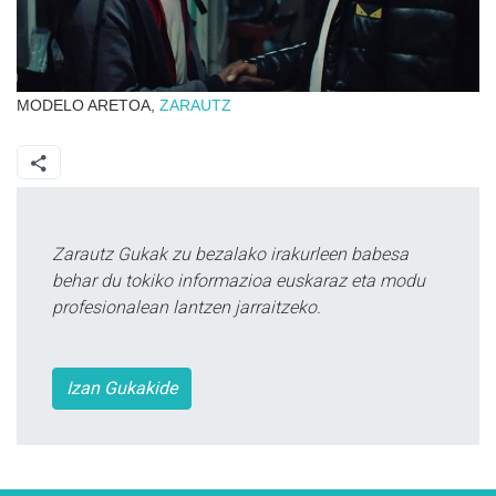
MODELO ARETOA,
ZARAUTZ
Zarautz Gukak zu bezalako irakurleen babesa
behar du tokiko informazioa euskaraz eta modu
profesionalean lantzen jarraitzeko.
Izan Gukakide