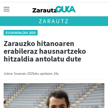
ZARAUTZ
EUSKARALDIA 2025
Zarauzko hitanoaren
erabileraz hausnartzeko
hitzaldia antolatu dute
Julene Sorarrain
2025eko apirilaren 24a