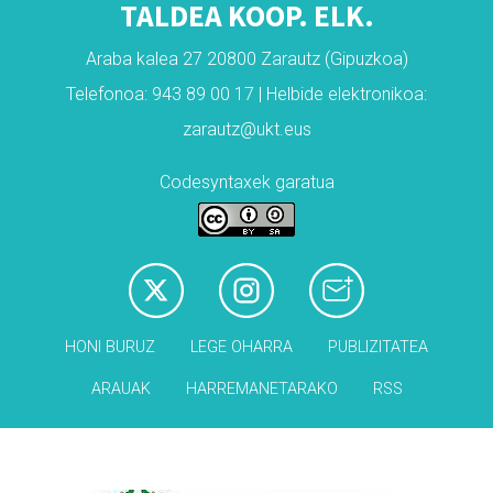
TALDEA KOOP. ELK.
Araba kalea 27 20800 Zarautz (Gipuzkoa)
Telefonoa: 943 89 00 17 | Helbide elektronikoa:
zarautz@ukt.eus
Codesyntaxek garatua
HONI BURUZ
LEGE OHARRA
PUBLIZITATEA
ARAUAK
HARREMANETARAKO
RSS
Babesleak