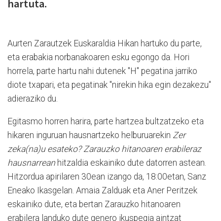
hartuta.
Aurten Zarautzek Euskaraldia Hikan hartuko du parte,
eta erabakia norbanakoaren esku egongo da. Hori
horrela, parte hartu nahi dutenek "H" pegatina jarriko
diote txapari, eta pegatinak "nirekin hika egin dezakezu"
adieraziko du.
Egitasmo horren harira, parte hartzea bultzatzeko eta
hikaren inguruan hausnartzeko helburuarekin
Zer
zeka(na)u esateko? Zarauzko hitanoaren erabileraz
hausnarrean
hitzaldia eskainiko dute datorren astean.
Hitzordua apirilaren 30ean izango da, 18:00etan, Sanz
Eneako Ikasgelan. Amaia Zalduak eta Aner Peritzek
eskainiko dute, eta bertan Zarauzko hitanoaren
erabilera landuko dute genero ikuspegia aintzat