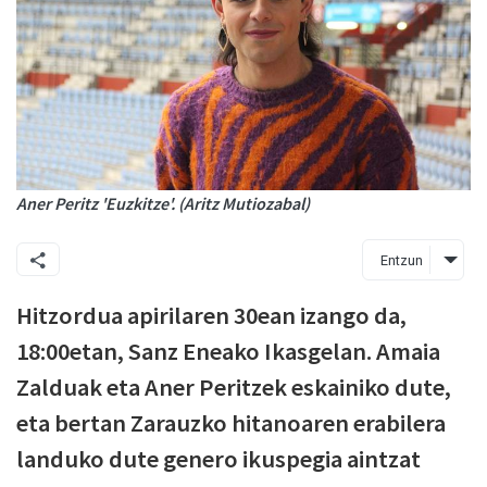
Aner Peritz 'Euzkitze'. (Aritz Mutiozabal)
Entzun
Hitzordua apirilaren 30ean izango da,
18:00etan, Sanz Eneako Ikasgelan. Amaia
Zalduak eta Aner Peritzek eskainiko dute,
eta bertan Zarauzko hitanoaren erabilera
landuko dute genero ikuspegia aintzat