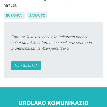
hartuta.
EUSKARA
ZARAUTZ
Zarautz Gukak zu bezalako irakurleen babesa
behar du tokiko informazioa euskaraz eta modu
profesionalean lantzen jarraitzeko.
Izan Gukakide
UROLAKO KOMUNIKAZIO