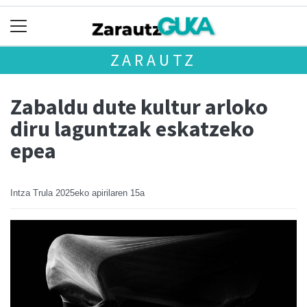
ZARAUTZ
Zabaldu dute kultur arloko
diru laguntzak eskatzeko
epea
Intza Trula
2025eko apirilaren 15a