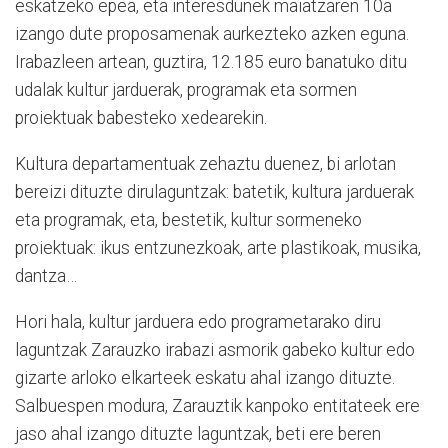
eskatzeko epea, eta interesdunek maiatzaren 10a
izango dute proposamenak aurkezteko azken eguna.
Irabazleen artean, guztira, 12.185 euro banatuko ditu
udalak kultur jarduerak, programak eta sormen
proiektuak babesteko xedearekin.
Kultura departamentuak zehaztu duenez, bi arlotan
bereizi dituzte dirulaguntzak: batetik, kultura jarduerak
eta programak, eta, bestetik, kultur sormeneko
proiektuak: ikus entzunezkoak, arte plastikoak, musika,
dantza…
Hori hala, kultur jarduera edo programetarako diru
laguntzak Zarauzko irabazi asmorik gabeko kultur edo
gizarte arloko elkarteek eskatu ahal izango dituzte.
Salbuespen modura, Zarauztik kanpoko entitateek ere
jaso ahal izango dituzte laguntzak, beti ere beren