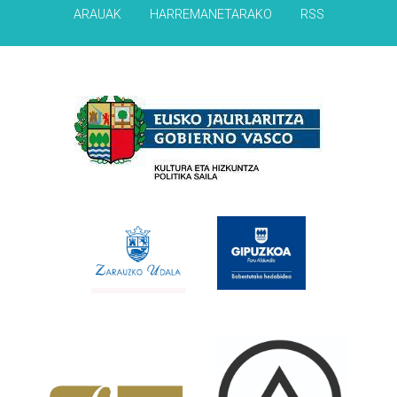
ARAUAK
HARREMANETARAKO
RSS
Babesleak