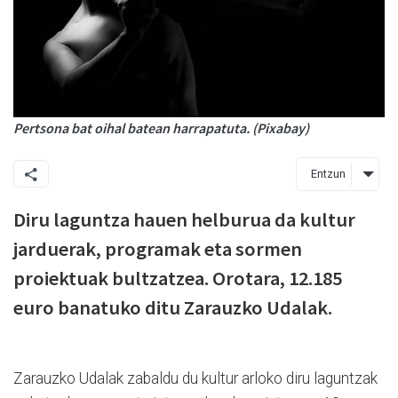
Pertsona bat oihal batean harrapatuta. (Pixabay)
Entzun
Diru laguntza hauen helburua da kultur
jarduerak, programak eta sormen
proiektuak bultzatzea. Orotara, 12.185
euro banatuko ditu Zarauzko Udalak.
Zarauzko Udalak zabaldu du kultur arloko diru laguntzak