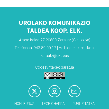
UROLAKO KOMUNIKAZIO
TALDEA KOOP. ELK.
Araba kalea 27 20800 Zarautz (Gipuzkoa)
Telefonoa: 943 89 00 17 | Helbide elektronikoa:
zarautz@ukt.eus
Codesyntaxek garatua
HONI BURUZ
LEGE OHARRA
PUBLIZITATEA