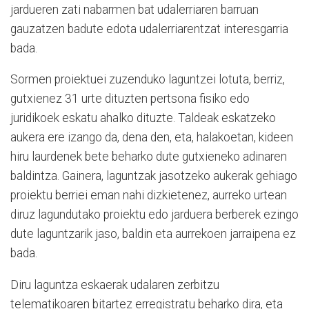
jardueren zati nabarmen bat udalerriaren barruan
gauzatzen badute edota udalerriarentzat interesgarria
bada.
Sormen proiektuei zuzenduko laguntzei lotuta, berriz,
gutxienez 31 urte dituzten pertsona fisiko edo
juridikoek eskatu ahalko dituzte. Taldeak eskatzeko
aukera ere izango da, dena den, eta, halakoetan, kideen
hiru laurdenek bete beharko dute gutxieneko adinaren
baldintza. Gainera, laguntzak jasotzeko aukerak gehiago
proiektu berriei eman nahi dizkietenez, aurreko urtean
diruz lagundutako proiektu edo jarduera berberek ezingo
dute laguntzarik jaso, baldin eta aurrekoen jarraipena ez
bada.
Diru laguntza eskaerak udalaren zerbitzu
telematikoaren bitartez erregistratu beharko dira, eta