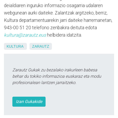
deialdiaren inguruko informazio osagarria udalaren
webgunean aurki daiteke. Zalantzak argitzeko, berriz,
Kultura departamentuarekin jarri daiteke harremanetan,
943-00 51 20 telefono zenbakira deituta edota
kultura@zarautz.eus
helbidera idatzita.
KULTURA
ZARAUTZ
Zarautz Gukak zu bezalako irakurleen babesa
behar du tokiko informazioa euskaraz eta modu
profesionalean lantzen jarraitzeko.
Izan Gukakide