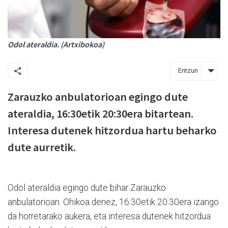
Odol ateraldia. (Artxibokoa)
Entzun
Zarauzko anbulatorioan egingo dute
ateraldia, 16:30etik 20:30era bitartean.
Interesa dutenek hitzordua hartu beharko
dute aurretik.
Odol ateraldia egingo dute bihar Zarauzko
anbulatorioan. Ohikoa denez, 16:30etik 20:30era izango
da horretarako aukera, eta interesa dutenek hitzordua