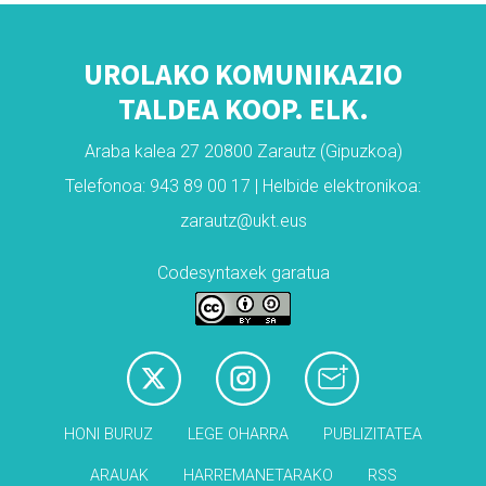
UROLAKO KOMUNIKAZIO
TALDEA KOOP. ELK.
Araba kalea 27 20800 Zarautz (Gipuzkoa)
Telefonoa: 943 89 00 17 | Helbide elektronikoa:
zarautz@ukt.eus
Codesyntaxek garatua
HONI BURUZ
LEGE OHARRA
PUBLIZITATEA
ARAUAK
HARREMANETARAKO
RSS