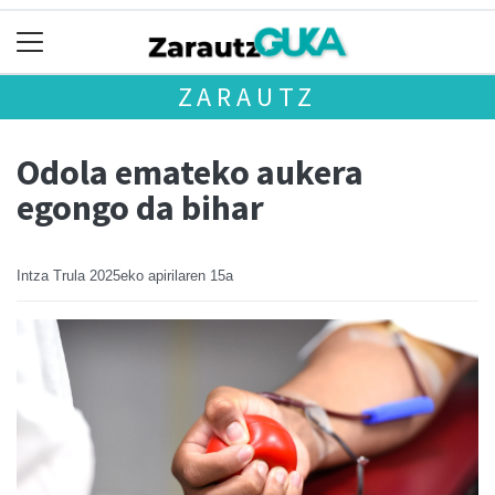
ZARAUTZ
Odola emateko aukera
egongo da bihar
Intza Trula
2025eko apirilaren 15a