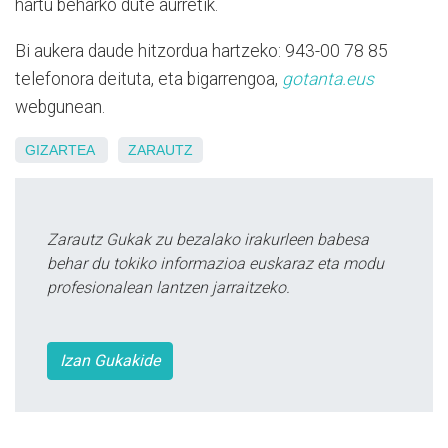
hartu beharko dute aurretik.
Bi aukera daude hitzordua hartzeko: 943-00 78 85
telefonora deituta, eta bigarrengoa,
gotanta.eus
webgunean.
GIZARTEA
ZARAUTZ
Zarautz Gukak zu bezalako irakurleen babesa
behar du tokiko informazioa euskaraz eta modu
profesionalean lantzen jarraitzeko.
Izan Gukakide