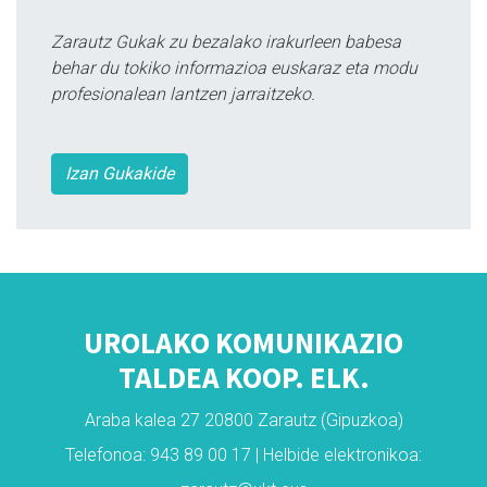
Zarautz Gukak zu bezalako irakurleen babesa
behar du tokiko informazioa euskaraz eta modu
profesionalean lantzen jarraitzeko.
Izan Gukakide
UROLAKO KOMUNIKAZIO
TALDEA KOOP. ELK.
Araba kalea 27 20800 Zarautz (Gipuzkoa)
Telefonoa: 943 89 00 17 | Helbide elektronikoa: