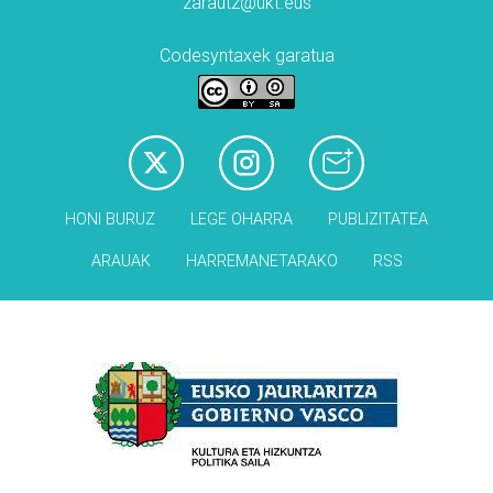
zarautz@ukt.eus
Codesyntaxek garatua
HONI BURUZ
LEGE OHARRA
PUBLIZITATEA
ARAUAK
HARREMANETARAKO
RSS
Babesleak