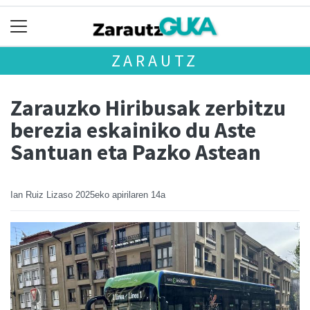
ZARAUTZ
Zarauzko Hiribusak zerbitzu
berezia eskainiko du Aste
Santuan eta Pazko Astean
Ian Ruiz Lizaso
2025eko apirilaren 14a