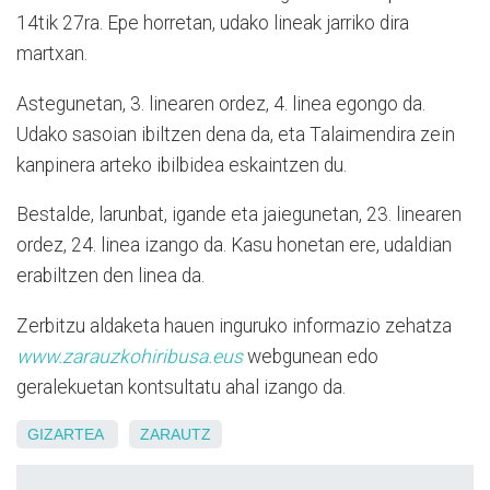
14tik 27ra. Epe horretan, udako lineak jarriko dira
martxan.
Astegunetan, 3. linearen ordez, 4. linea egongo da.
Udako sasoian ibiltzen dena da, eta Talaimendira zein
kanpinera arteko ibilbidea eskaintzen du.
Bestalde, larunbat, igande eta jaiegunetan, 23. linearen
ordez, 24. linea izango da. Kasu honetan ere, udaldian
erabiltzen den linea da.
Zerbitzu aldaketa hauen inguruko informazio zehatza
www.zarauzkohiribusa.eus
webgunean edo
geralekuetan kontsultatu ahal izango da.
GIZARTEA
ZARAUTZ