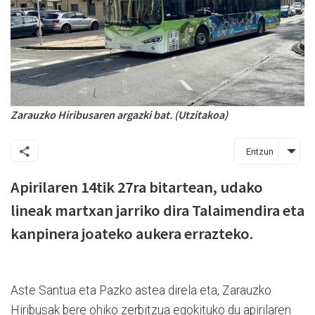
Zarauzko Hiribusaren argazki bat. (Utzitakoa)
Entzun
Apirilaren 14tik 27ra bitartean, udako
lineak martxan jarriko dira Talaimendira eta
kanpinera joateko aukera errazteko.
Aste Santua eta Pazko astea direla eta, Zarauzko
Hiribusak bere ohiko zerbitzua egokituko du apirilaren