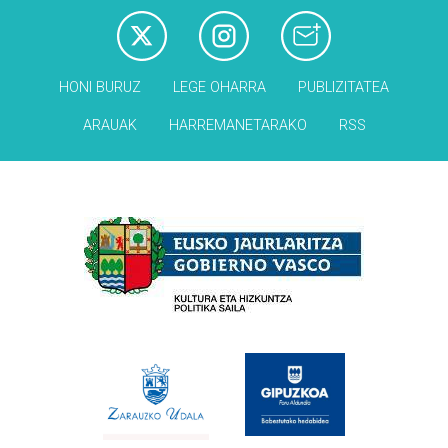
HONI BURUZ
LEGE OHARRA
PUBLIZITATEA
ARAUAK
HARREMANETARAKO
RSS
Babesleak