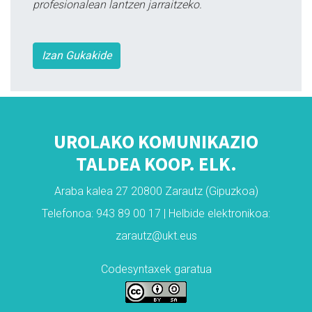
profesionalean lantzen jarraitzeko.
Izan Gukakide
UROLAKO KOMUNIKAZIO
TALDEA KOOP. ELK.
Araba kalea 27 20800 Zarautz (Gipuzkoa)
Telefonoa: 943 89 00 17 | Helbide elektronikoa:
zarautz@ukt.eus
Codesyntaxek garatua