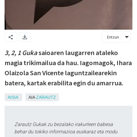
Entzun
3, 2, 1 Guka
saioaren laugarren ataleko
magia trikimailua da hau. Iagomagok, Ihara
Olaizola San Vicente laguntzailearekin
batera, kartak erabilita egin du amarrua.
AISIA
AIA
ZARAUTZ
Zarautz Gukak zu bezalako irakurleen babesa
behar du tokiko informazioa euskaraz eta modu