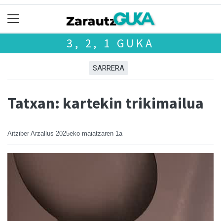
3, 2, 1 GUKA
SARRERA
Tatxan: kartekin trikimailua
Aitziber Arzallus
2025eko maiatzaren 1a