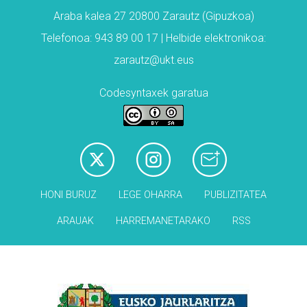
Araba kalea 27 20800 Zarautz (Gipuzkoa)
Telefonoa: 943 89 00 17 | Helbide elektronikoa:
zarautz@ukt.eus
Codesyntaxek garatua
HONI BURUZ
LEGE OHARRA
PUBLIZITATEA
ARAUAK
HARREMANETARAKO
RSS
Babesleak