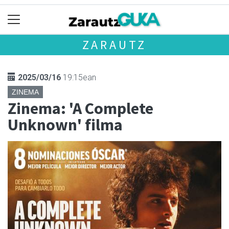
ZARAUTZ
2025/03/16
19:15ean
ZINEMA
Zinema: 'A Complete
Unknown' filma