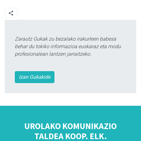
Zarautz Gukak zu bezalako irakurleen babesa
behar du tokiko informazioa euskaraz eta modu
profesionalean lantzen jarraitzeko.
Izan Gukakide
UROLAKO KOMUNIKAZIO
TALDEA KOOP. ELK.