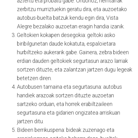
aztertu eta probatu gabe. Ondorioz, herritarrak
zerbitzu murriztuekin geratu dira, eta auzoetako
autobus-buelta batzuk kendu egin dira, Vista
Alegre bezalako auzoetan eragin handia izanik.
Geltokien kokapen desegokia: geltoki asko
biribilgunetan daude kokatuta, espaloietara
hurbiltzeko aukerarik gabe. Gainera, zebra bideen
erdian dauden geltokiek segurtasun arazo larriak
sortzen dituzte, eta zalantzan jartzen dugu legeak
betetzen diren.
Autobusen tamaina eta segurtasuna: autobus
handiek arazoak sortzen dituzte auzoetan
sartzeko orduan, eta horrek erabiltzaileen
segurtasuna eta gidarien ongizatea arriskuan
jartzen ditu.
Bideen berrikuspena: bideak zuzenago eta