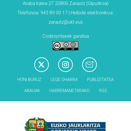
Araba kalea 27 20800 Zarautz (Gipuzkoa)
Telefonoa: 943 89 00 17 | Helbide elektronikoa:
zarautz@ukt.eus
Codesyntaxek garatua
HONI BURUZ
LEGE OHARRA
PUBLIZITATEA
ARAUAK
HARREMANETARAKO
RSS
Babesleak