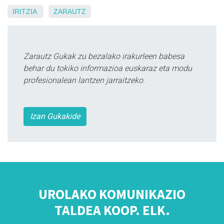
IRITZIA
ZARAUTZ
Zarautz Gukak zu bezalako irakurleen babesa
behar du tokiko informazioa euskaraz eta modu
profesionalean lantzen jarraitzeko.
Izan Gukakide
UROLAKO KOMUNIKAZIO
TALDEA KOOP. ELK.