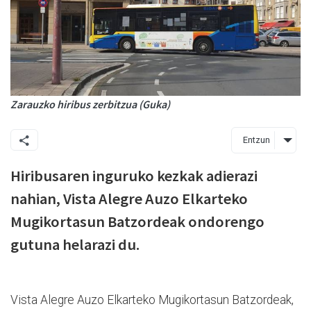
Zarauzko hiribus zerbitzua (Guka)
Entzun
Hiribusaren inguruko kezkak adierazi
nahian, Vista Alegre Auzo Elkarteko
Mugikortasun Batzordeak ondorengo
gutuna helarazi du.
Vista Alegre Auzo Elkarteko Mugikortasun Batzordeak,