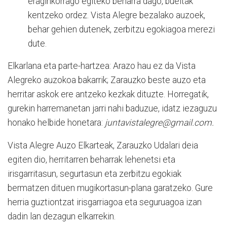
eraginkorrago egiteko beharra dago, bueltak
kentzeko ordez. Vista Alegre bezalako auzoek,
behar gehien dutenek, zerbitzu egokiagoa merezi
dute.
Elkarlana eta parte-hartzea: Arazo hau ez da Vista
Alegreko auzokoa bakarrik; Zarauzko beste auzo eta
herritar askok ere antzeko kezkak dituzte. Horregatik,
gurekin harremanetan jarri nahi baduzue, idatz iezaguzu
honako helbide honetara:
juntavistalegre@gmail.com.
Vista Alegre Auzo Elkarteak, Zarauzko Udalari deia
egiten dio, herritarren beharrak lehenetsi eta
irisgarritasun, segurtasun eta zerbitzu egokiak
bermatzen dituen mugikortasun-plana garatzeko. Gure
herria guztiontzat irisgarriagoa eta seguruagoa izan
dadin lan dezagun elkarrekin.