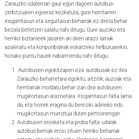
Zarauzko udalerrian gaur egun dagoen autobus-
zerbitzuaren egoeraz kezkatuta, gure herritarren
irisgarritasun eta segurtasun beharrak ez direla behar
bezala betetzen salatu nahi ditugu. Gure auzoko eta
herriko biztanleek jasaten ari diren arazo larriak
azaleratu eta konponbideak eskatzeko helburuarekin,
honako puntu hauek nabarmendu nahi ditugu:
Autobusen egokitzapen eza: autobusak ez dira
Zarauzko beharretara egokitu; aitzitik, auzoak eta
herritarrak moldatu behar izan dira autobusen
mugikortasun arazoetara. Irisgarritasun falta larria
da, eta horrek eragina du bereziki adineko edo
mugikortasun murriztua duten pertsonengan.
Autobusen erosketa eta proba falta: udalak
autobus berriak erosi zituen herriko beharrak