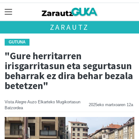
ZARAUTZ
GUTUNA
"Gure herritarren
irisgarritasun eta segurtasun
beharrak ez dira behar bezala
betetzen"
Vista Alegre Auzo Elkarteko Mugikortasun
2025eko martxoaren 12a
Batzordea