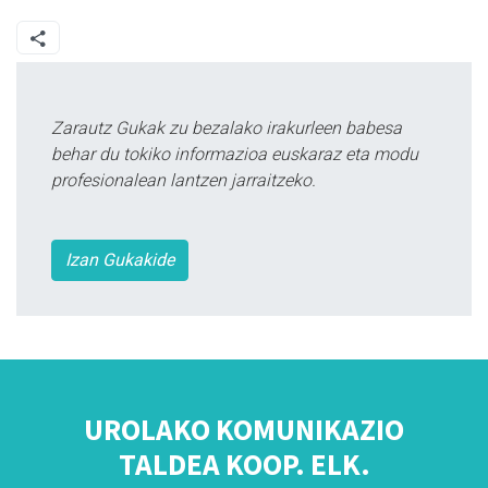
Zarautz Gukak zu bezalako irakurleen babesa
behar du tokiko informazioa euskaraz eta modu
profesionalean lantzen jarraitzeko.
Izan Gukakide
UROLAKO KOMUNIKAZIO
TALDEA KOOP. ELK.