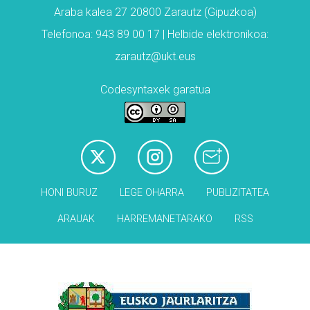
Araba kalea 27 20800 Zarautz (Gipuzkoa)
Telefonoa: 943 89 00 17 | Helbide elektronikoa:
zarautz@ukt.eus
Codesyntaxek garatua
HONI BURUZ
LEGE OHARRA
PUBLIZITATEA
ARAUAK
HARREMANETARAKO
RSS
Babesleak