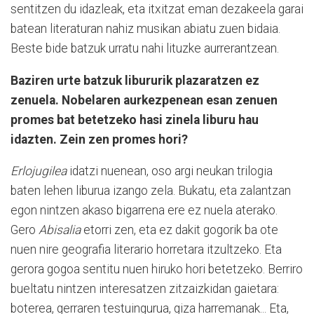
sentitzen du idazleak, eta itxitzat eman dezakeela garai
batean literaturan nahiz musikan abiatu zuen bidaia.
Beste bide batzuk urratu nahi lituzke aurrerantzean.
Baziren urte batzuk libururik plazaratzen ez
zenuela. Nobelaren aurkezpenean esan zenuen
promes bat betetzeko hasi zinela liburu hau
idazten. Zein zen promes hori?
Erlojugilea
idatzi nuenean, oso argi neukan trilogia
baten lehen liburua izango zela. Bukatu, eta zalantzan
egon nintzen akaso bigarrena ere ez nuela aterako.
Gero
Abisalia
etorri zen, eta ez dakit gogorik ba ote
nuen nire geografia literario horretara itzultzeko. Eta
gerora gogoa sentitu nuen hiruko hori betetzeko. Berriro
bueltatu nintzen interesatzen zitzaizkidan gaietara:
boterea, gerraren testuingurua, giza harremanak... Eta,