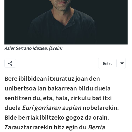
Asier Serrano idazlea. (Erein)
Entzun
Bere ibilbidean itxuratuz joan den
unibertsoa lan bakarrean bildu duela
sentitzen du, eta, hala, zirkulu bat itxi
duela
Euri gorriaren azpian
nobelarekin.
Bide berriak ibiltzeko gogoz da orain.
Zarauztarrarekin hitz egin du
Berria