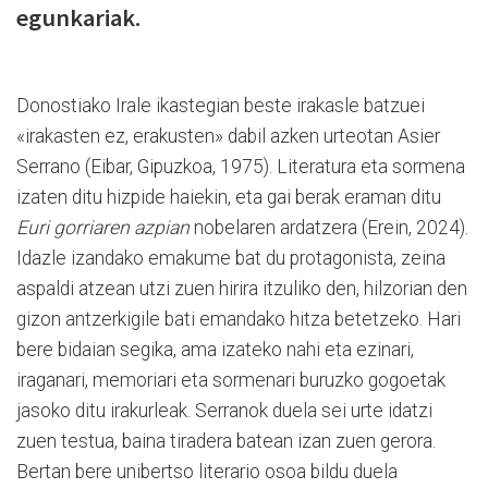
egunkariak.
Donostiako Irale ikastegian beste irakasle batzuei
«irakasten ez, erakusten» dabil azken urteotan Asier
Serrano (Eibar, Gipuzkoa, 1975). Literatura eta sormena
izaten ditu hizpide haiekin, eta gai berak eraman ditu
Euri gorriaren azpian
nobelaren ardatzera (Erein, 2024).
Idazle izandako emakume bat du protagonista, zeina
aspaldi atzean utzi zuen hirira itzuliko den, hilzorian den
gizon antzerkigile bati emandako hitza betetzeko. Hari
bere bidaian segika, ama izateko nahi eta ezinari,
iraganari, memoriari eta sormenari buruzko gogoetak
jasoko ditu irakurleak. Serranok duela sei urte idatzi
zuen testua, baina tiradera batean izan zuen gerora.
Bertan bere unibertso literario osoa bildu duela