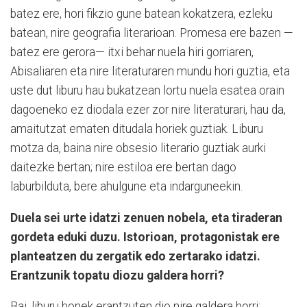
batez ere, hori fikzio gune batean kokatzera, ezleku
batean, nire geografia literarioan. Promesa ere bazen —
batez ere gerora— itxi behar nuela hiri gorriaren,
Abisaliaren eta nire literaturaren mundu hori guztia, eta
uste dut liburu hau bukatzean lortu nuela esatea orain
dagoeneko ez diodala ezer zor nire literaturari, hau da,
amaitutzat ematen ditudala horiek guztiak. Liburu
motza da, baina nire obsesio literario guztiak aurki
daitezke bertan; nire estiloa ere bertan dago
laburbilduta, bere ahulgune eta indarguneekin.
Duela sei urte idatzi zenuen nobela, eta tiraderan
gordeta eduki duzu. Istorioan, protagonistak ere
planteatzen du zergatik edo zertarako idatzi.
Erantzunik topatu diozu galdera horri?
Bai, liburu honek erantzuten dio nire galdera horri;