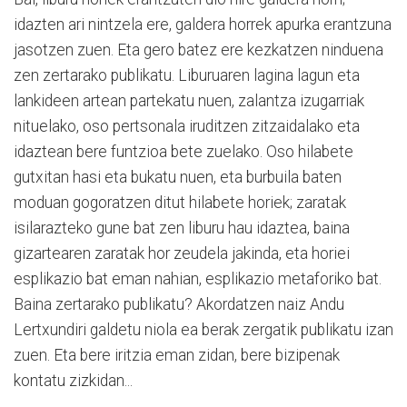
idazten ari nintzela ere, galdera horrek apurka erantzuna
jasotzen zuen. Eta gero batez ere kezkatzen ninduena
zen zertarako publikatu. Liburuaren lagina lagun eta
lankideen artean partekatu nuen, zalantza izugarriak
nituelako, oso pertsonala iruditzen zitzaidalako eta
idaztean bere funtzioa bete zuelako. Oso hilabete
gutxitan hasi eta bukatu nuen, eta burbuila baten
moduan gogoratzen ditut hilabete horiek; zaratak
isilarazteko gune bat zen liburu hau idaztea, baina
gizartearen zaratak hor zeudela jakinda, eta horiei
esplikazio bat eman nahian, esplikazio metaforiko bat.
Baina zertarako publikatu? Akordatzen naiz Andu
Lertxundiri galdetu niola ea berak zergatik publikatu izan
zuen. Eta bere iritzia eman zidan, bere bizipenak
kontatu zizkidan...