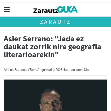
ZARAUTZ
Asier Serrano: "Jada ez
daukat zorrik nire geografia
literarioarekin"
Ainhoa Sarasola ('Berria' egunkaria)
2025eko otsailaren 13a