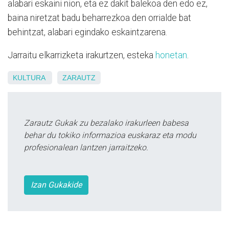
alabari eskaini nion, eta ez dakit balekoa den edo ez,
baina niretzat badu beharrezkoa den orrialde bat
behintzat, alabari egindako eskaintzarena.
Jarraitu elkarrizketa irakurtzen, esteka
honetan
.
KULTURA
ZARAUTZ
Zarautz Gukak zu bezalako irakurleen babesa
behar du tokiko informazioa euskaraz eta modu
profesionalean lantzen jarraitzeko.
Izan Gukakide