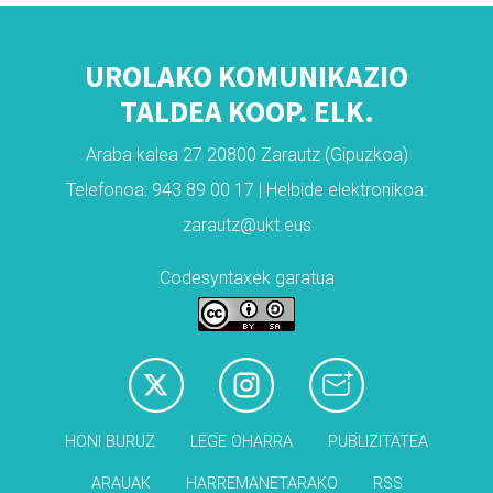
UROLAKO KOMUNIKAZIO
TALDEA KOOP. ELK.
Araba kalea 27 20800 Zarautz (Gipuzkoa)
Telefonoa: 943 89 00 17 | Helbide elektronikoa:
zarautz@ukt.eus
Codesyntaxek garatua
HONI BURUZ
LEGE OHARRA
PUBLIZITATEA
ARAUAK
HARREMANETARAKO
RSS