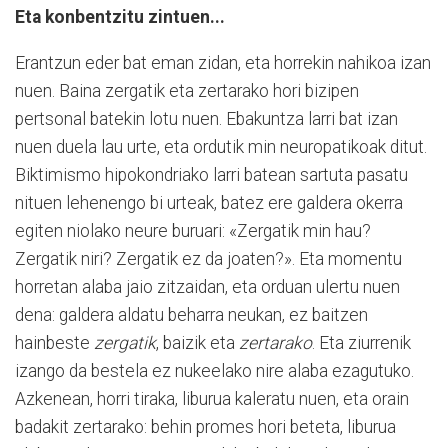
Eta konbentzitu zintuen...
Erantzun eder bat eman zidan, eta horrekin nahikoa izan
nuen. Baina zergatik eta zertarako hori bizipen
pertsonal batekin lotu nuen. Ebakuntza larri bat izan
nuen duela lau urte, eta ordutik min neuropatikoak ditut.
Biktimismo hipokondriako larri batean sartuta pasatu
nituen lehenengo bi urteak, batez ere galdera okerra
egiten niolako neure buruari: «Zergatik min hau?
Zergatik niri? Zergatik ez da joaten?». Eta momentu
horretan alaba jaio zitzaidan, eta orduan ulertu nuen
dena: galdera aldatu beharra neukan, ez baitzen
hainbeste
zergatik
, baizik eta
zertarako
. Eta ziurrenik
izango da bestela ez nukeelako nire alaba ezagutuko.
Azkenean, horri tiraka, liburua kaleratu nuen, eta orain
badakit zertarako: behin promes hori beteta, liburua