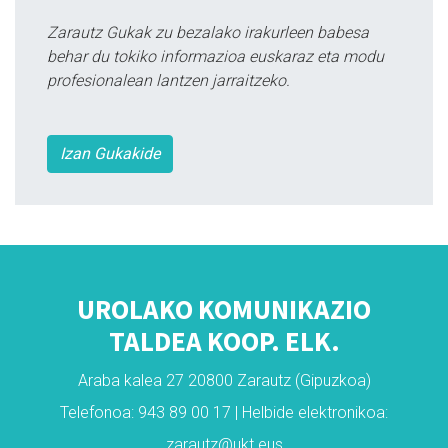
Zarautz Gukak zu bezalako irakurleen babesa
behar du tokiko informazioa euskaraz eta modu
profesionalean lantzen jarraitzeko.
Izan Gukakide
UROLAKO KOMUNIKAZIO
TALDEA KOOP. ELK.
Araba kalea 27 20800 Zarautz (Gipuzkoa)
Telefonoa: 943 89 00 17 | Helbide elektronikoa:
zarautz@ukt.eus