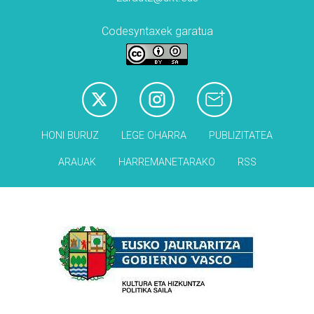
Codesyntaxek garatua
HONI BURUZ
LEGE OHARRA
PUBLIZITATEA
ARAUAK
HARREMANETARAKO
RSS
Babesleak