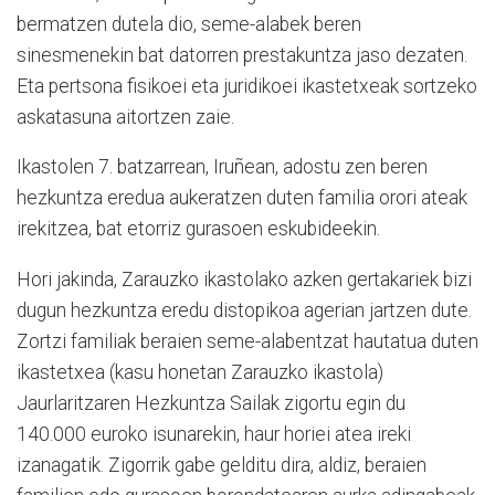
bermatzen dutela dio, seme-alabek beren
sinesmenekin bat datorren prestakuntza jaso dezaten.
Eta pertsona fisikoei eta juridikoei ikastetxeak sortzeko
askatasuna aitortzen zaie.
Ikastolen 7. batzarrean, Iruñean, adostu zen beren
hezkuntza eredua aukeratzen duten familia orori ateak
irekitzea, bat etorriz gurasoen eskubideekin.
Hori jakinda, Zarauzko ikastolako azken gertakariek bizi
dugun hezkuntza eredu distopikoa agerian jartzen dute.
Zortzi familiak beraien seme-alabentzat hautatua duten
ikastetxea (kasu honetan Zarauzko ikastola)
Jaurlaritzaren Hezkuntza Sailak zigortu egin du
140.000 euroko isunarekin, haur horiei atea ireki
izanagatik. Zigorrik gabe gelditu dira, aldiz, beraien