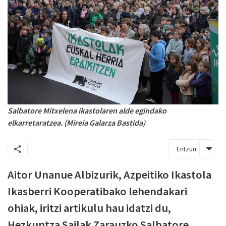
Salbatore Mitxelena ikastolaren alde egindako
elkarretaratzea. (Mireia Galarza Bastida)
Entzun
Aitor Unanue Albizurik, Azpeitiko Ikastola
Ikasberri Kooperatibako lehendakari
ohiak, iritzi artikulu hau idatzi du,
Hezkuntza Sailak Zarauzko Salbatore