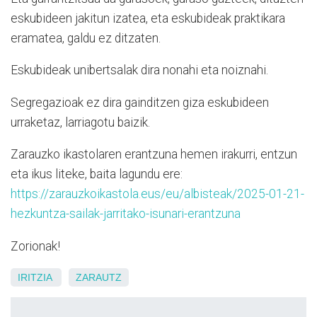
eskubideen jakitun izatea, eta eskubideak praktikara
eramatea, galdu ez ditzaten.
Eskubideak unibertsalak dira nonahi eta noiznahi.
Segregazioak ez dira gainditzen giza eskubideen
urraketaz, larriagotu baizik.
Zarauzko ikastolaren erantzuna hemen irakurri, entzun
eta ikus liteke, baita lagundu ere:
https://zarauzkoikastola.eus/eu/albisteak/2025-01-21-
hezkuntza-sailak-jarritako-isunari-erantzuna
Zorionak!
IRITZIA
ZARAUTZ