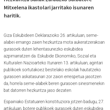
Mitxelena ikastolari jarritako isunaren
haritik.
Giza Eskubideen Deklarazioko 26. artikuluan, seme-
alabei emango zaien hezkuntza mota aukeratzerakoan
gurasoek duten lehentasunezko eskubidea
azpimarratzen da. Eskubide Ekonomiko, Sozial eta
Kulturalen Nazioarteko Itunaren 13. artikuluan, agintari
publikoek sortutakoez bestelako eskolak hautatzeko
gurasoen askatasunari zor zaion errespetua jasotzen
da, horrela seme-alabek beren gurasoen sinesmenekin
bat datorren hezkuntza jaso dezaten.
Espainiako Estatuaren konstituziora jotzen badugu, 27.
artikuluan, botere publikoek gurasoek duten eskubidea