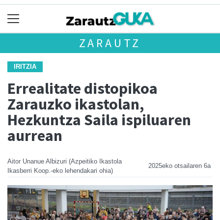
ZARAUTZ
IRITZIA
Errealitate distopikoa
Zarauzko ikastolan,
Hezkuntza Saila ispiluaren
aurrean
Aitor Unanue Albizuri (Azpeitiko Ikastola
2025eko otsailaren 6a
Ikasberri Koop.-eko lehendakari ohia)