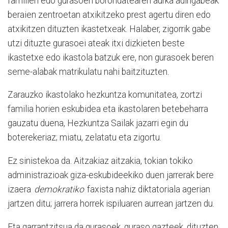
familien edo gurasoen borondatearen aurka adingabeak
beraien zentroetan atxikitzeko prest agertu diren edo
atxikitzen dituzten ikastetxeak. Halaber, zigorrik gabe
utzi dituzte gurasoei ateak itxi dizkieten beste
ikastetxe edo ikastola batzuk ere, non gurasoek beren
seme-alabak matrikulatu nahi baitzituzten.
Zarauzko ikastolako hezkuntza komunitatea, zortzi
familia horien eskubidea eta ikastolaren betebeharra
gauzatu duena, Hezkuntza Sailak jazarri egin du
boterekeriaz; miatu, zelatatu eta zigortu.
Ez sinistekoa da. Aitzakiaz aitzakia, tokian tokiko
administrazioak giza-eskubideekiko duen jarrerak bere
izaera
demokratiko
faxista nahiz diktatoriala agerian
jartzen ditu; jarrera horrek ispiluaren aurrean jartzen du.
Eta garrantzitsua da gurasoek, guraso gazteek, dituzten