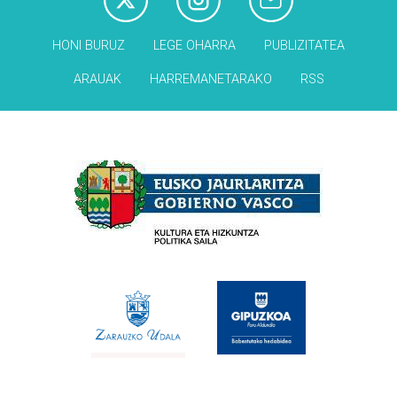
HONI BURUZ
LEGE OHARRA
PUBLIZITATEA
ARAUAK
HARREMANETARAKO
RSS
Babesleak