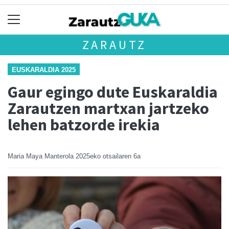
ZARAUTZ
EUSKARALDIA 2025
Gaur egingo dute Euskaraldia
Zarautzen martxan jartzeko
lehen batzorde irekia
Maria Maya Manterola
2025eko otsailaren 6a