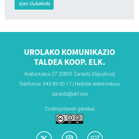
Izan Gukakide
UROLAKO KOMUNIKAZIO
TALDEA KOOP. ELK.
Araba kalea 27 20800 Zarautz (Gipuzkoa)
Telefonoa: 943 89 00 17 | Helbide elektronikoa:
zarautz@ukt.eus
Codesyntaxek garatua