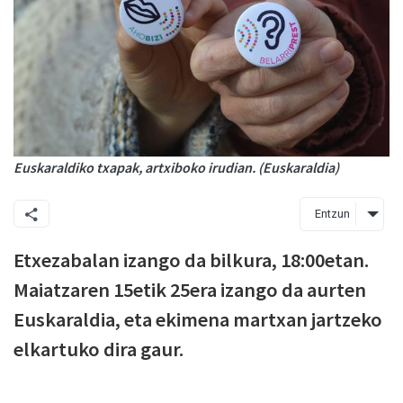
Euskaraldiko txapak, artxiboko irudian. (Euskaraldia)
Entzun
Etxezabalan izango da bilkura, 18:00etan.
Maiatzaren 15etik 25era izango da aurten
Euskaraldia, eta ekimena martxan jartzeko
elkartuko dira gaur.