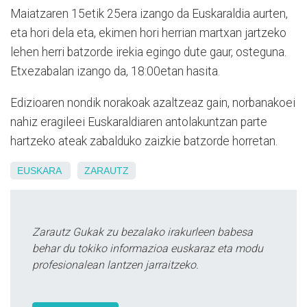
Maiatzaren 15etik 25era izango da Euskaraldia aurten,
eta hori dela eta, ekimen hori herrian martxan jartzeko
lehen herri batzorde irekia egingo dute gaur, osteguna.
Etxezabalan izango da, 18:00etan hasita.
Edizioaren nondik norakoak azaltzeaz gain, norbanakoei
nahiz eragileei Euskaraldiaren antolakuntzan parte
hartzeko ateak zabalduko zaizkie batzorde horretan.
EUSKARA
ZARAUTZ
Zarautz Gukak zu bezalako irakurleen babesa
behar du tokiko informazioa euskaraz eta modu
profesionalean lantzen jarraitzeko.