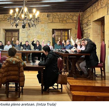
etxeko pleno aretoan. (Intza Trula)