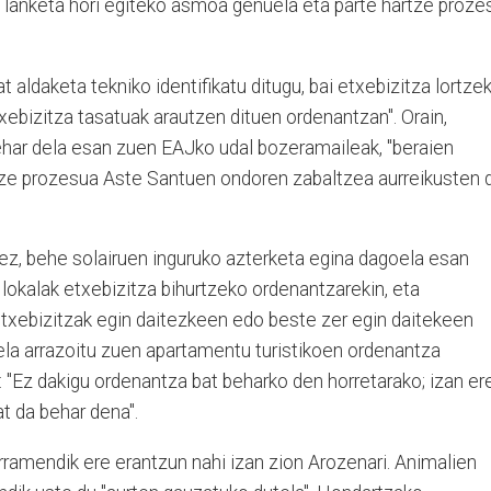
a lanketa hori egiteko asmoa genuela eta parte hartze proze
 aldaketa tekniko identifikatu ditugu, bai etxebizitza lortze
xebizitza tasatuak arautzen dituen ordenantzan". Orain,
behar dela esan zuen EAJko udal bozeramaileak, "beraien
rtze prozesua Aste Santuen ondoren zabaltzea aurreikusten 
ez, behe solairuen inguruko azterketa egina dagoela esan
 lokalak etxebizitza bihurtzeko ordenantzarekin, eta
 etxebizitzak egin daitezkeen edo beste zer egin daitekeen
ela arrazoitu zuen apartamentu turistikoen ordenantza
: "Ez dakigu ordenantza bat beharko den horretarako; izan ere
at da behar dena".
rramendik ere erantzun nahi izan zion Arozenari. Animalien