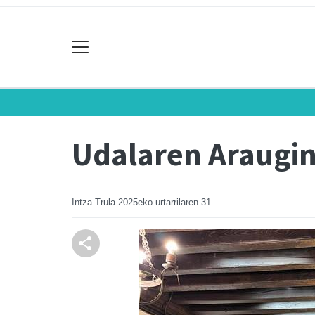
Udalaren Araugin
Intza Trula
2025eko urtarrilaren 31