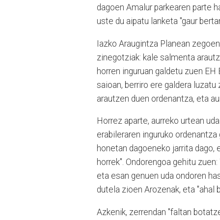
dagoen Amalur parkearen parte ha
uste du aipatu lanketa "gaur berta
Iazko Araugintza Planean zegoen 
zinegotziak: kale salmenta araut
horren inguruan galdetu zuen EH Bi
saioan, berriro ere galdera luzatu
arautzen duen ordenantza, eta aur
Horrez aparte, aurreko urtean uda
erabileraren inguruko ordenantza 
honetan dagoeneko jarrita dago, e
horrek". Ondorengoa gehitu zuen:
eta esan genuen uda ondoren hasi
dutela zioen Arozenak, eta "ahal 
Azkenik, zerrendan "faltan botatz