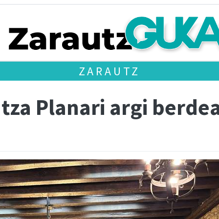
ZARAUTZ
tza Planari argi berde