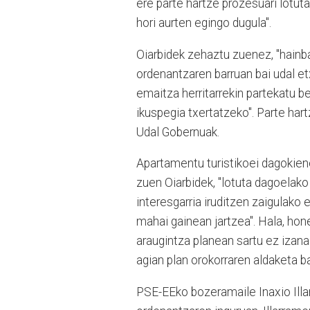
ere parte hartze prozesuari lotut
hori aurten egingo dugula".
Oiarbidek zehaztu zuenez, "hainbat
ordenantzaren barruan bai udal et
emaitza herritarrekin partekatu 
ikuspegia txertatzeko". Parte ha
Udal Gobernuak.
Apartamentu turistikoei dagokien
zuen Oiarbidek, "lotuta dagoelako
interesgarria iruditzen zaigulako
mahai gainean jartzea". Hala, hon
araugintza planean sartu ez izana
agian plan orokorraren aldaketa b
PSE-EEko bozeramaile Inaxio Illa