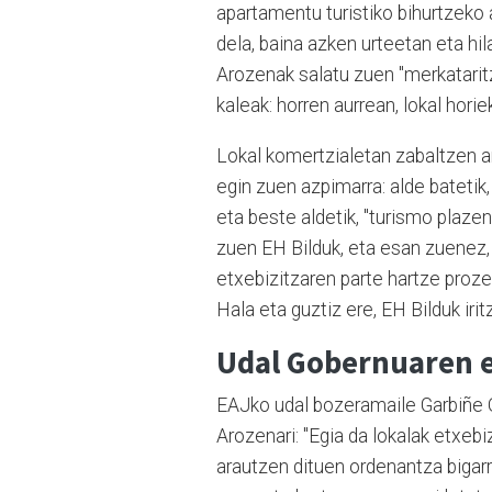
apartamentu turistiko bihurtzeko a
dela, baina azken urteetan eta hi
Arozenak salatu zuen "merkataritza
kaleak: horren aurrean, lokal hori
Lokal komertzialetan zabaltzen ar
egin zuen azpimarra: alde batetik
eta beste aldetik, "turismo plazen
zuen EH Bilduk, eta esan zuenez
etxebizitzaren parte hartze proze
Hala eta guztiz ere, EH Bilduk iritz
Udal Gobernuaren 
EAJko udal bozeramaile Garbiñe Oi
Arozenari: "Egia da lokalak etxeb
arautzen dituen ordenantza bigar