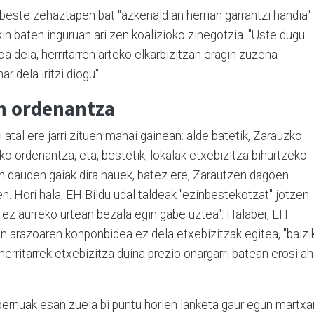
beste zehaztapen bat "azkenaldian herrian garrantzi handia"
akin baten inguruan ari zen koalizioko zinegotzia. "Uste dugu
a dela, herritarren arteko elkarbizitzan eragin zuzena
r dela iritzi diogu".
en ordenantza
atal ere jarri zituen mahai gainean: alde batetik, Zarauzko
ko ordenantza, eta, bestetik, lokalak etxebizitza bihurtzeko
ean dauden gaiak dira hauek, batez ere, Zarautzen dagoen
n. Hori hala, EH Bildu udal taldeak "ezinbestekotzat" jotzen
a ez aurreko urtean bezala egin gabe uztea". Halaber, EH
n arazoaren konponbidea ez dela etxebizitzak egitea, "baizi
erritarrek etxebizitza duina prezio onargarri batean erosi ah
ernuak esan zuela bi puntu horien lanketa gaur egun martxa