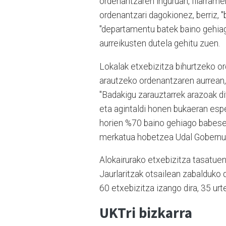
ordenantzaren inguruan, Illarrame
ordenantzari dagokionez, berriz, 
"departamentu batek baino gehiag
aurreikusten dutela gehitu zuen.
Lokalak etxebizitza bihurtzeko o
arautzeko ordenantzaren aurrean, 
"Badakigu zarauztarrek arazoak di
eta agintaldi honen bukaeran esp
horien %70 baino gehiago babeseko
merkatua hobetzea Udal Gobernua
Alokairurako etxebizitza tasatuen
Jaurlaritzak otsailean zabalduko
60 etxebizitza izango dira, 35 ur
UKTri bizkarra