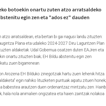
eko botoekin onartu zuten atzo arratsaldeko
abstenitu egin zen eta "ados ez" dauden
n atzo arratsaldean, eta bertan bi gai nagusi landu zituzten:
ugintza Plana eta udaleko 2024-2027 Diru Laguntzen Plan
tuzten aldaketak. Udal Gobernua osatzen duten EAJren eta
n onartu zituzten biak; EH Bildu abstenitu egin zen
katu zuen bigarrenean.
on Arozena EH Bilduko zinegotziak hartu zuen lehenik hitza.
ldaketa" egin nahiko lituzketen puntuak aipatu zituen honek
eta babestea arautzen duen ordenantzaz mintzatu zen. Hainb
ek; hala nola animalien ongizatea eta haien zaintzak nolakoa