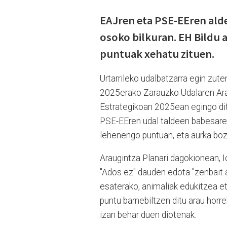
EAJren eta PSE-EEren ald
osoko bilkuran. EH Bildu 
puntuak xehatu zituen.
Urtarrileko udalbatzarra egin zute
2025erako Zarauzko Udalaren Ara
Estrategikoan 2025ean egingo di
PSE-EEren udal taldeen babesareki
lehenengo puntuan, eta aurka boz
Araugintza Planari dagokionean, I
"Ados ez" dauden edota "zenbait a
esaterako, animaliak edukitzea 
puntu barnebiltzen ditu arau horr
izan behar duen diotenak.