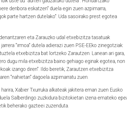
ndik uste du "aurten gauzatuko dutela". Hondartzako
"bere denbora eskatzen" duela egin zuen azpimarra,
ok parte hartzen dutelako". Uda sasoirako prest egotea
rdenantzaren eta Zarauzko udal etxebizitza tasatuak
jarrera "irmoa" dutela adierazi zuen PSE-EEko zinegotziak:
tuztela etxebizitza bat lortzeko Zarautzen. Lanean ari gara,
ero dugu mila etxebizitza baino gehiago eginak egotea, non
ak izango diren". Ildo beretik, Zarautzen etxebizitza
ren "nahietan" dagoela azpimarratu zuen.
 harira, Xabier Txurruka alkateak jakitera eman zuen Eusko
 duela Salberdingo zuzkidura bizitokietan izena emateko epe
tetik beherako gazteei zuzenduta.