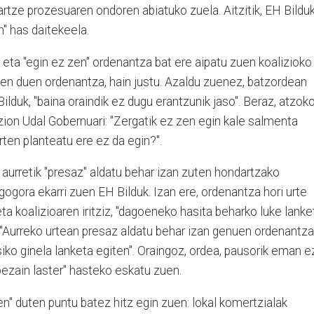
rtze prozesuaren ondoren abiatuko zuela. Aitzitik, EH Bildu
n" has daitekeela.
eta "egin ez zen" ordenantza bat ere aipatu zuen koalizioko
zen duen ordenantza, hain justu. Azaldu zuenez, batzordean
lduk, "baina oraindik ez dugu erantzunik jaso". Beraz, atzok
 zion Udal Gobernuari: "Zergatik ez zen egin kale salmenta
ten planteatu ere ez da egin?".
 aurretik "presaz" aldatu behar izan zuten hondartzako
gogora ekarri zuen EH Bilduk. Izan ere, ordenantza hori urte
ta koalizioaren iritziz, "dagoeneko hasita beharko luke lanke
 "Aurreko urtean presaz aldatu behar izan genuen ordenantza
ko ginela lanketa egiten". Oraingoz, ordea, pausorik eman e
bezain laster" hasteko eskatu zuen.
en" duten puntu batez hitz egin zuen: lokal komertzialak