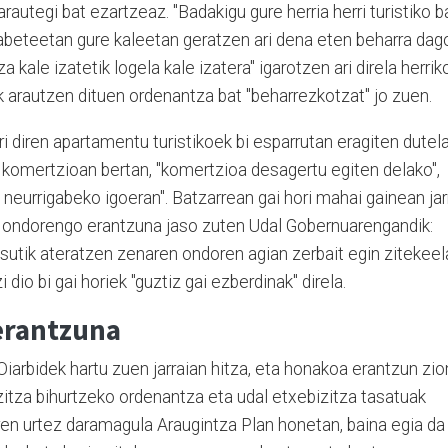
rautegi bat ezartzeaz. "Badakigu gure herria herri turistiko b
labeteetan gure kaleetan geratzen ari dena eten beharra dago
 kale izatetik logela kale izatera" igarotzen ari direla herrik
ek arautzen dituen ordenantza bat "beharrezkotzat" jo zuen.
i diren apartamentu turistikoek bi esparrutan eragiten dutel
, komertzioan bertan, "komertzioa desagertu egiten delako",
 neurrigabeko igoeran". Batzarrean gai hori mahai gainean jar
, ondorengo erantzuna jaso zuten Udal Gobernuarengandik:
sutik ateratzen zenaren ondoren agian zerbait egin zitekeel
i dio bi gai horiek "guztiz gai ezberdinak" direla.
erantzuna
arbidek hartu zuen jarraian hitza, eta honakoa erantzun zio
izitza bihurtzeko ordenantza eta udal etxebizitza tasatuak
ren urtez daramagula Araugintza Plan honetan, baina egia da