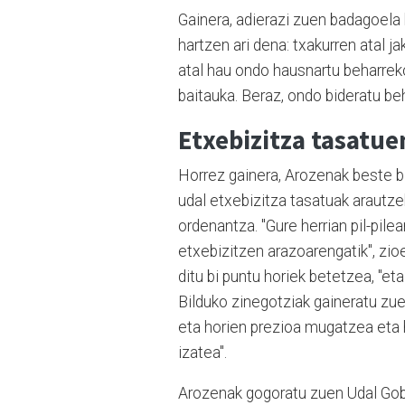
Gainera, adierazi zuen badagoela 
hartzen ari dena: txakurren atal j
atal hau ondo hausnartu beharreko
baitauka. Beraz, ondo bideratu beha
Etxebizitza tasatu
Horrez gainera, Arozenak beste bi 
udal etxebizitza tasatuak arautze
ordenantza. "Gure herrian pil-pil
etxebizitzen arazoarengatik", zioe
ditu bi puntu horiek betetzea, "et
Bilduko zinegotziak gaineratu zue
eta horien prezioa mugatzea eta h
izatea".
Arozenak gogoratu zuen Udal Gob