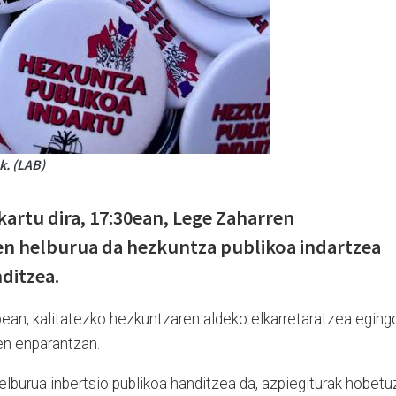
k. (LAB)
kartu dira, 17:30ean, Lege Zaharren
n helburua da hezkuntza publikoa indartzea
ditzea.
pean, kalitatezko hezkuntzaren aldeko elkarretaratzea eging
en enparantzan.
burua inbertsio publikoa handitzea da, azpiegiturak hobetu