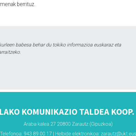
rmenak berrituz.
kurleen babesa behar du tokiko informazioa euskaraz eta
rraitzeko.
LAKO KOMUNIKAZIO TALDEA KOOP. 
Araba kalea 27 20800 Zarautz (Gipuzkoa)
Telefonoa: 943 89 00 17 | Helbide elektronikoa: zarautz@ukt.eu