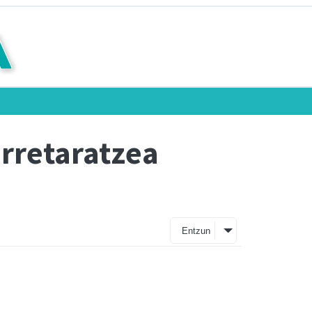
rretaratzea
Entzun