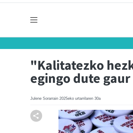
"Kalitatezko hez
egingo dute gaur
Julene Sorarrain
2025eko urtarrilaren 30a