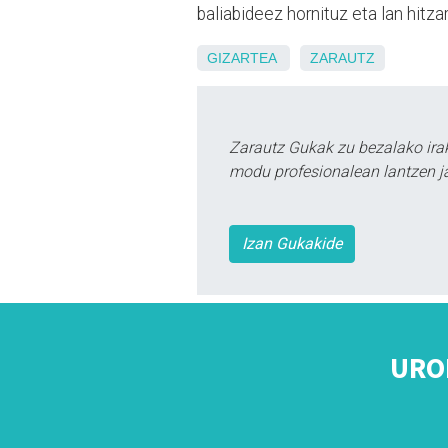
baliabideez hornituz eta lan hitza
GIZARTEA
ZARAUTZ
Zarautz Gukak zu bezalako ira
modu profesionalean lantzen ja
Izan Gukakide
URO