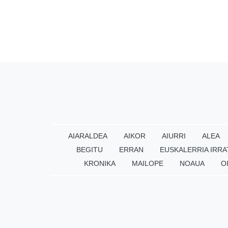
AIARALDEA
AIKOR
AIURRI
ALEA
BEGITU
ERRAN
EUSKALERRIA IRRA
KRONIKA
MAILOPE
NOAUA
O