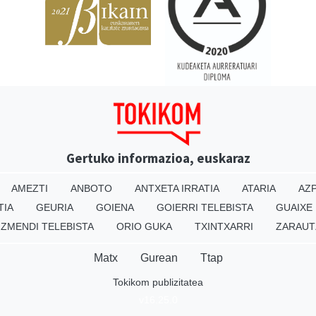
Gertuko informazioa, euskaraz
AMEZTI
ANBOTO
ANTXETA IRRATIA
ATARIA
AZP
TIA
GEURIA
GOIENA
GOIERRI TELEBISTA
GUAIXE
IZMENDI TELEBISTA
ORIO GUKA
TXINTXARRI
ZARAUT
Matx
Gurean
Ttap
Tokikom publizitatea
v16.25.0