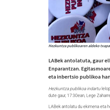
Hezkuntza publikoaren aldeko txapa
LABek antolatuta, gaur el
Enparantzan. Egitasmoare
eta inbertsio publikoa han
Hezkuntza publikoa indartu
lelo
dute gaur, 17:30ean, Lege Zaharr
LABek antolatu du ekimena eta hel