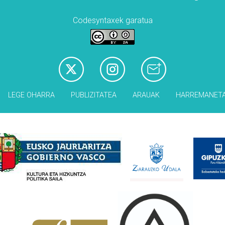
Codesyntaxek garatua
LEGE OHARRA
PUBLIZITATEA
ARAUAK
HARREMANET
Babesleak