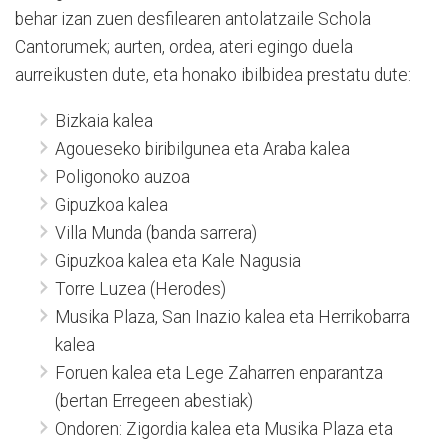
behar izan zuen desfilearen antolatzaile Schola
Cantorumek; aurten, ordea, ateri egingo duela
aurreikusten dute, eta honako ibilbidea prestatu dute:
Bizkaia kalea
Agoueseko biribilgunea eta Araba kalea
⁠Poligonoko auzoa
Gipuzkoa kalea
Villa Munda (banda sarrera)
Gipuzkoa kalea eta Kale Nagusia
⁠Torre Luzea (Herodes)
Musika Plaza, San Inazio kalea eta Herrikobarra
kalea
⁠Foruen kalea eta Lege Zaharren enparantza
(bertan Erregeen abestiak)
Ondoren: Zigordia kalea eta Musika Plaza eta