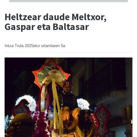
Heltzear daude Meltxor,
Gaspar eta Baltasar
Intza Trula
2025eko urtarrilaren 5a