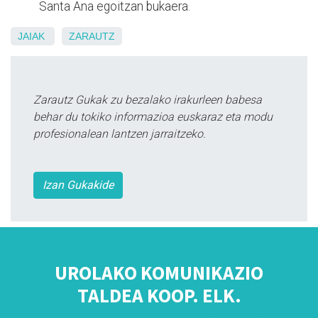
Santa Ana egoitzan bukaera.
JAIAK
ZARAUTZ
Zarautz Gukak zu bezalako irakurleen babesa
behar du tokiko informazioa euskaraz eta modu
profesionalean lantzen jarraitzeko.
Izan Gukakide
UROLAKO KOMUNIKAZIO
TALDEA KOOP. ELK.