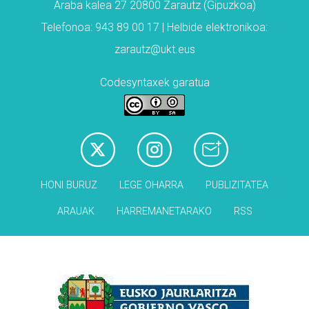
Araba kalea 27 20800 Zarautz (Gipuzkoa)
Telefonoa: 943 89 00 17 | Helbide elektronikoa:
zarautz@ukt.eus
Codesyntaxek garatua
HONI BURUZ
LEGE OHARRA
PUBLIZITATEA
ARAUAK
HARREMANETARAKO
RSS
Babesleak