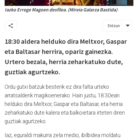
Iazko Errege Magoen desfilea. (Mireia Galarza Bastida)
Entzun
18:30 aldera helduko dira Meltxor, Gaspar
eta Baltasar herrira, opariz gainezka.
Urtero bezala, herria zeharkatuko dute,
guztiak agurtzeko.
Ordu gutxi batzuk besterik ez dira falta urteko
arratsalderik magikoenerako. Hain justu, 18:30ean
helduko dira Meltxor, Gaspar eta Baltasar, eta herria
zeharkatuko dute kalera eta balkoietara irteten diren
guztiak agurtzeko.
Iaz, eguraldi makurra zela medio, ibilbidea moldatu