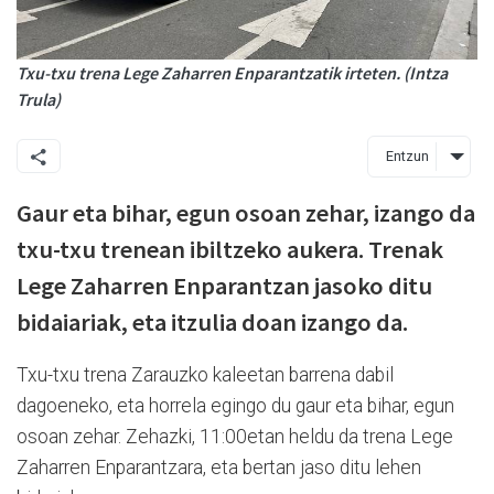
Txu-txu trena Lege Zaharren Enparantzatik irteten. (Intza
Trula)
Entzun
Gaur eta bihar, egun osoan zehar, izango da
txu-txu trenean ibiltzeko aukera. Trenak
Lege Zaharren Enparantzan jasoko ditu
bidaiariak, eta itzulia doan izango da.
Txu-txu trena Zarauzko kaleetan barrena dabil
dagoeneko, eta horrela egingo du gaur eta bihar, egun
osoan zehar. Zehazki, 11:00etan heldu da trena Lege
Zaharren Enparantzara, eta bertan jaso ditu lehen