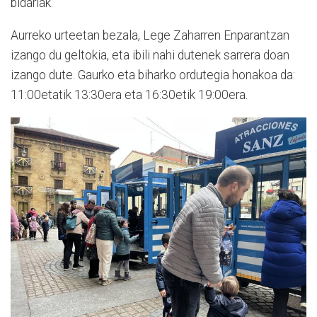
bidariak.
Aurreko urteetan bezala, Lege Zaharren Enparantzan
izango du geltokia, eta ibili nahi dutenek sarrera doan
izango dute. Gaurko eta biharko ordutegia honakoa da:
11:00etatik 13:30era eta 16:30etik 19:00era.