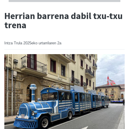
Herrian barrena dabil txu-txu
trena
Intza Trula
2025eko urtarrilaren 2a