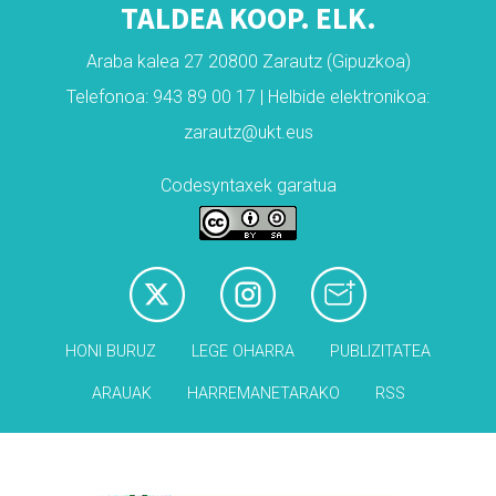
TALDEA KOOP. ELK.
Araba kalea 27 20800 Zarautz (Gipuzkoa)
Telefonoa: 943 89 00 17 | Helbide elektronikoa:
zarautz@ukt.eus
Codesyntaxek garatua
HONI BURUZ
LEGE OHARRA
PUBLIZITATEA
ARAUAK
HARREMANETARAKO
RSS
Babesleak