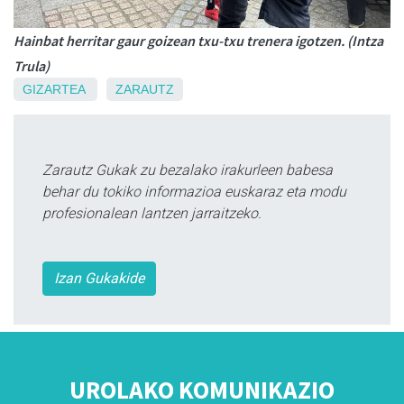
Hainbat herritar gaur goizean txu-txu trenera igotzen. (Intza
Trula)
GIZARTEA
ZARAUTZ
Zarautz Gukak zu bezalako irakurleen babesa
behar du tokiko informazioa euskaraz eta modu
profesionalean lantzen jarraitzeko.
Izan Gukakide
UROLAKO KOMUNIKAZIO