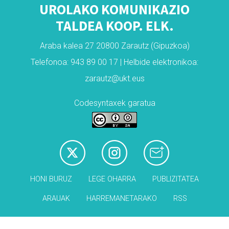
UROLAKO KOMUNIKAZIO
TALDEA KOOP. ELK.
Araba kalea 27 20800 Zarautz (Gipuzkoa)
Telefonoa: 943 89 00 17 | Helbide elektronikoa:
zarautz@ukt.eus
Codesyntaxek garatua
HONI BURUZ
LEGE OHARRA
PUBLIZITATEA
ARAUAK
HARREMANETARAKO
RSS