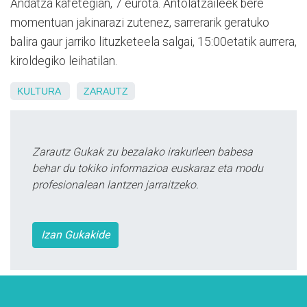
Andatza kafetegian, 7 eurota. Antolatzaileek bere
momentuan jakinarazi zutenez, sarrerarik geratuko
balira gaur jarriko lituzketeela salgai, 15:00etatik aurrera,
kiroldegiko leihatilan.
KULTURA
ZARAUTZ
Zarautz Gukak zu bezalako irakurleen babesa
behar du tokiko informazioa euskaraz eta modu
profesionalean lantzen jarraitzeko.
Izan Gukakide