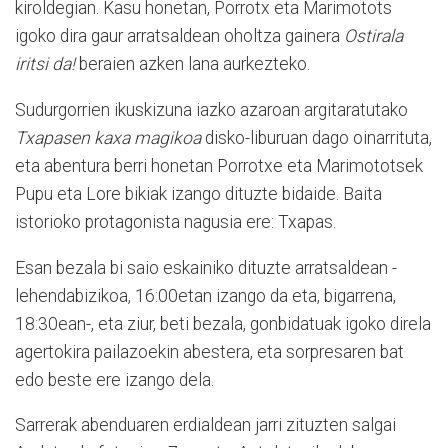
kiroldegian. Kasu honetan, Porrotx eta Marimotots
igoko dira gaur arratsaldean oholtza gainera
Ostirala
iritsi da!
beraien azken lana aurkezteko.
Sudurgorrien ikuskizuna iazko azaroan argitaratutako
Txapasen kaxa magikoa
disko-liburuan dago oinarrituta,
eta abentura berri honetan Porrotxe eta Marimototsek
Pupu eta Lore bikiak izango dituzte bidaide. Baita
istorioko protagonista nagusia ere: Txapas.
Esan bezala bi saio eskainiko dituzte arratsaldean -
lehendabizikoa, 16:00etan izango da eta, bigarrena,
18:30ean-, eta ziur, beti bezala, gonbidatuak igoko direla
agertokira pailazoekin abestera, eta sorpresaren bat
edo beste ere izango dela.
Sarrerak abenduaren erdialdean jarri zituzten salgai