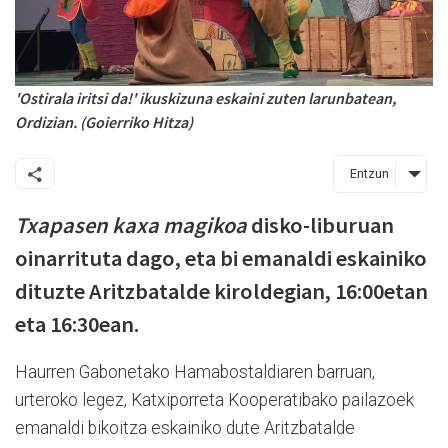
'Ostirala iritsi da!' ikuskizuna eskaini zuten larunbatean,
Ordizian. (Goierriko Hitza)
Entzun
Txapasen kaxa magikoa
disko-liburuan
oinarrituta dago, eta bi emanaldi eskainiko
dituzte Aritzbatalde kiroldegian, 16:00etan
eta 16:30ean.
Haurren Gabonetako Hamabostaldiaren barruan,
urteroko legez, Katxiporreta Kooperatibako pailazoek
emanaldi bikoitza eskainiko dute Aritzbatalde