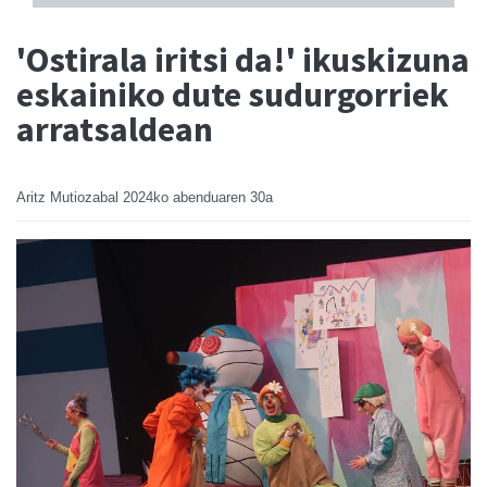
'Ostirala iritsi da!' ikuskizuna
eskainiko dute sudurgorriek
arratsaldean
Aritz Mutiozabal
2024ko abenduaren 30a