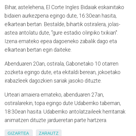
Bihar, astelehena, El Corte Ingles Bidaiak eskainitako
bidaien aurkezpena egingo dute, 16:30ean hasita,
elkartean bertan. Bestalde, bihartik ostiralera, jolas-
astea antolatu dute, "gure estadio olinpiko txikian".
Izena emateko epea dagoeneko zabalik dago eta
elkartean bertan egin daiteke.
Abenduaren 20an, ostirala, Gabonetako 10 otarren
zozketa egingo dute, eta ekitaldi berean, jokoetako
irabazleek dagozkien sariak jasoko dituzte.
Urteari amaiera emateko, abenduaren 27an,
ostiralarekin, topa egingo dute Udaberriko tabernan,
18:30ean hasita. Udaberriko antolatzaileek herritarrak
animatzen dituzte jardueretan parte hartzera.
GIZARTEA
ZARAUTZ