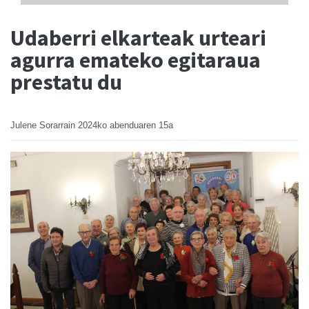
Udaberri elkarteak urteari
agurra emateko egitaraua
prestatu du
Julene Sorarrain
2024ko abenduaren 15a