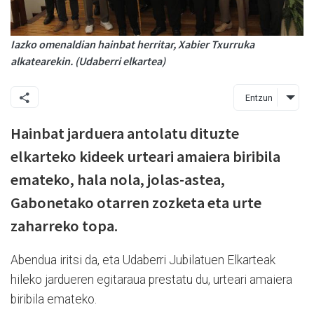
Iazko omenaldian hainbat herritar, Xabier Txurruka
alkatearekin. (Udaberri elkartea)
Entzun
Hainbat jarduera antolatu dituzte
elkarteko kideek urteari amaiera biribila
emateko, hala nola, jolas-astea,
Gabonetako otarren zozketa eta urte
zaharreko topa.
Abendua iritsi da, eta Udaberri Jubilatuen Elkarteak
hileko jardueren egitaraua prestatu du, urteari amaiera
biribila emateko.