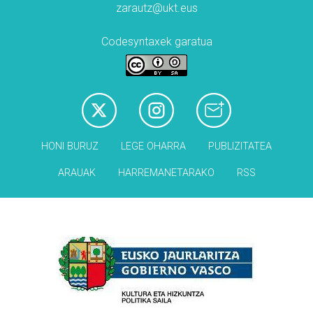
zarautz@ukt.eus
Codesyntaxek garatua
HONI BURUZ
LEGE OHARRA
PUBLIZITATEA
ARAUAK
HARREMANETARAKO
RSS
Babesleak