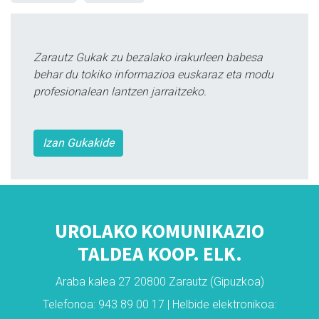
Zarautz Gukak zu bezalako irakurleen babesa
behar du tokiko informazioa euskaraz eta modu
profesionalean lantzen jarraitzeko.
Izan Gukakide
UROLAKO KOMUNIKAZIO
TALDEA KOOP. ELK.
Araba kalea 27 20800 Zarautz (Gipuzkoa)
Telefonoa: 943 89 00 17 | Helbide elektronikoa: