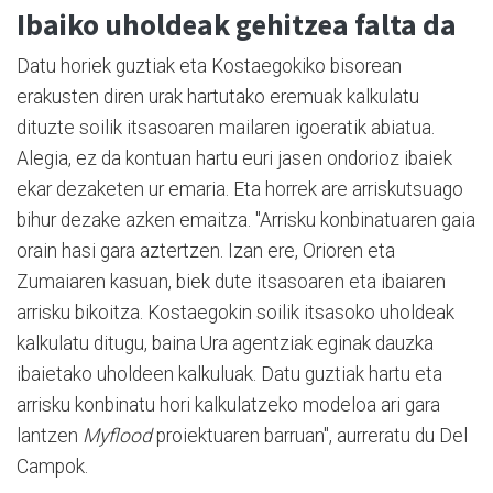
Ibaiko uholdeak gehitzea falta da
Datu horiek guztiak eta Kostaegokiko bisorean
erakusten diren urak hartutako eremuak kalkulatu
dituzte soilik itsasoaren mailaren igoeratik abiatua.
Alegia, ez da kontuan hartu euri jasen ondorioz ibaiek
ekar dezaketen ur emaria. Eta horrek are arriskutsuago
bihur dezake azken emaitza. "Arrisku konbinatuaren gaia
orain hasi gara aztertzen. Izan ere, Orioren eta
Zumaiaren kasuan, biek dute itsasoaren eta ibaiaren
arrisku bikoitza. Kostaegokin soilik itsasoko uholdeak
kalkulatu ditugu, baina Ura agentziak eginak dauzka
ibaietako uholdeen kalkuluak. Datu guztiak hartu eta
arrisku konbinatu hori kalkulatzeko modeloa ari gara
lantzen
Myflood
proiektuaren barruan", aurreratu du Del
Campok.