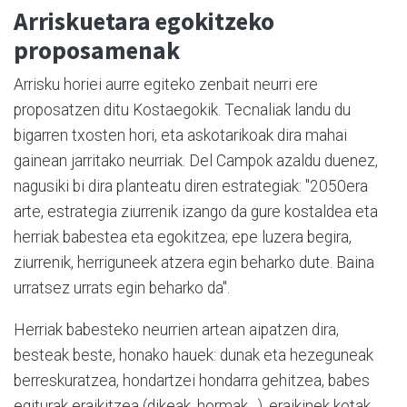
Arriskuetara egokitzeko
proposamenak
Arrisku horiei aurre egiteko zenbait neurri ere
proposatzen ditu Kostaegokik. Tecnaliak landu du
bigarren txosten hori, eta askotarikoak dira mahai
gainean jarritako neurriak. Del Campok azaldu duenez,
nagusiki bi dira planteatu diren estrategiak: "2050era
arte, estrategia ziurrenik izango da gure kostaldea eta
herriak babestea eta egokitzea; epe luzera begira,
ziurrenik, herriguneek atzera egin beharko dute. Baina
urratsez urrats egin beharko da".
Herriak babesteko neurrien artean aipatzen dira,
besteak beste, honako hauek: dunak eta hezeguneak
berreskuratzea, hondartzei hondarra gehitzea, babes
egiturak eraikitzea (dikeak, hormak…), eraikinek kotak