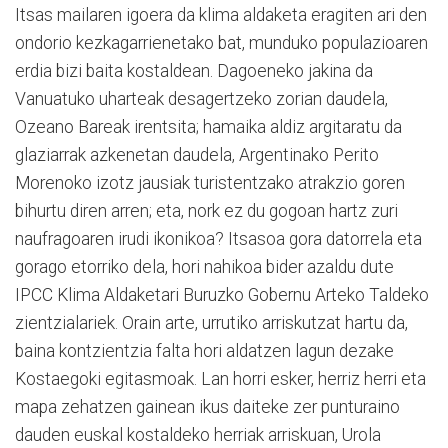
Itsas mailaren igoera da klima aldaketa eragiten ari den
ondorio kezkagarrienetako bat, munduko populazioaren
erdia bizi baita kostaldean. Dagoeneko jakina da
Vanuatuko uharteak desagertzeko zorian daudela,
Ozeano Bareak irentsita; hamaika aldiz argitaratu da
glaziarrak azkenetan daudela, Argentinako Perito
Morenoko izotz jausiak turistentzako atrakzio goren
bihurtu diren arren; eta, nork ez du gogoan hartz zuri
naufragoaren irudi ikonikoa? Itsasoa gora datorrela eta
gorago etorriko dela, hori nahikoa bider azaldu dute
IPCC Klima Aldaketari Buruzko Gobernu Arteko Taldeko
zientzialariek. Orain arte, urrutiko arriskutzat hartu da,
baina kontzientzia falta hori aldatzen lagun dezake
Kostaegoki egitasmoak. Lan horri esker, herriz herri eta
mapa zehatzen gainean ikus daiteke zer punturaino
dauden euskal kostaldeko herriak arriskuan, Urola