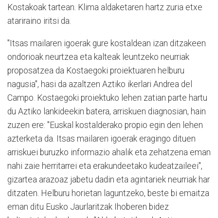
Kostakoak tartean. Klima aldaketaren hartz zuria etxe
atariraino iritsi da.
"Itsas mailaren igoerak gure kostaldean izan ditzakeen
ondorioak neurtzea eta kalteak leuntzeko neurriak
proposatzea da Kostaegoki proiektuaren helburu
nagusia", hasi da azaltzen Aztiko ikerlari Andrea del
Campo. Kostaegoki proiektuko lehen zatian parte hartu
du Aztiko lankideekin batera, arriskuen diagnosian, hain
zuzen ere: "Euskal kostalderako propio egin den lehen
azterketa da. Itsas mailaren igoerak eragingo dituen
arriskuei buruzko informazio ahalik eta zehatzena eman
nahi zaie herritarrei eta erakundeetako kudeatzaileei",
gizartea arazoaz jabetu dadin eta agintariek neurriak har
ditzaten. Helburu horietan laguntzeko, beste bi emaitza
eman ditu Eusko Jaurlaritzak Ihoberen bidez