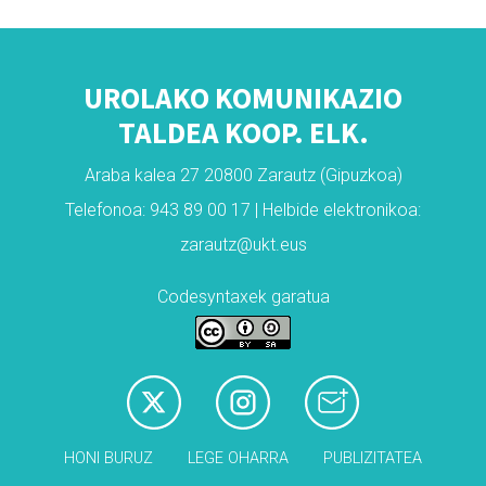
UROLAKO KOMUNIKAZIO
TALDEA KOOP. ELK.
Araba kalea 27 20800 Zarautz (Gipuzkoa)
Telefonoa: 943 89 00 17 | Helbide elektronikoa:
zarautz@ukt.eus
Codesyntaxek garatua
HONI BURUZ
LEGE OHARRA
PUBLIZITATEA