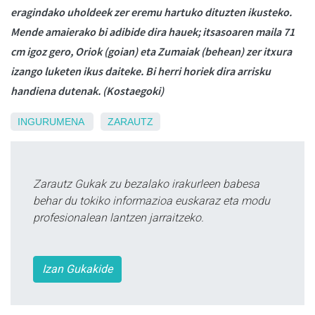
eragindako uholdeek zer eremu hartuko dituzten ikusteko.
Mende amaierako bi adibide dira hauek; itsasoaren maila 71
cm igoz gero, Oriok (goian) eta Zumaiak (behean) zer itxura
izango luketen ikus daiteke. Bi herri horiek dira arrisku
handiena dutenak. (K
ostaegoki)
INGURUMENA
ZARAUTZ
Zarautz Gukak zu bezalako irakurleen babesa
behar du tokiko informazioa euskaraz eta modu
profesionalean lantzen jarraitzeko.
Izan Gukakide