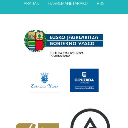
ARAUAK
HARREMANETARAKO
RSS
Babesleak