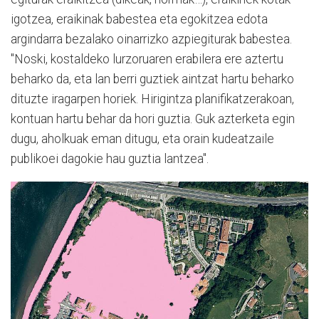
igotzea, eraikinak babestea eta egokitzea edota
argindarra bezalako oinarrizko azpiegiturak babestea.
"Noski, kostaldeko lurzoruaren erabilera ere aztertu
beharko da, eta lan berri guztiek aintzat hartu beharko
dituzte iragarpen horiek. Hirigintza planifikatzerakoan,
kontuan hartu behar da hori guztia. Guk azterketa egin
dugu, aholkuak eman ditugu, eta orain kudeatzaile
publikoei dagokie hau guztia lantzea".