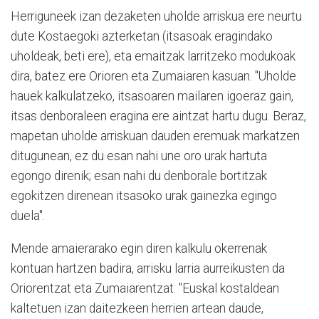
Herriguneek izan dezaketen uholde arriskua ere neurtu
dute Kostaegoki azterketan (itsasoak eragindako
uholdeak, beti ere), eta emaitzak larritzeko modukoak
dira, batez ere Orioren eta Zumaiaren kasuan. "Uholde
hauek kalkulatzeko, itsasoaren mailaren igoeraz gain,
itsas denboraleen eragina ere aintzat hartu dugu. Beraz,
mapetan uholde arriskuan dauden eremuak markatzen
ditugunean, ez du esan nahi une oro urak hartuta
egongo direnik; esan nahi du denborale bortitzak
egokitzen direnean itsasoko urak gainezka egingo
duela".
Mende amaierarako egin diren kalkulu okerrenak
kontuan hartzen badira, arrisku larria aurreikusten da
Oriorentzat eta Zumaiarentzat: "Euskal kostaldean
kaltetuen izan daitezkeen herrien artean daude,