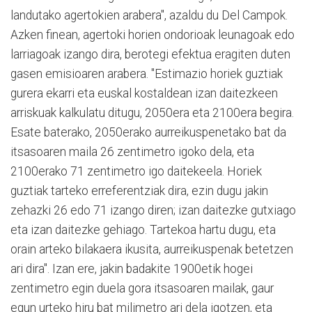
landutako agertokien arabera", azaldu du Del Campok.
Azken finean, agertoki horien ondorioak leunagoak edo
larriagoak izango dira, berotegi efektua eragiten duten
gasen emisioaren arabera. "Estimazio horiek guztiak
gurera ekarri eta euskal kostaldean izan daitezkeen
arriskuak kalkulatu ditugu, 2050era eta 2100era begira.
Esate baterako, 2050erako aurreikuspenetako bat da
itsasoaren maila 26 zentimetro igoko dela, eta
2100erako 71 zentimetro igo daitekeela. Horiek
guztiak tarteko erreferentziak dira, ezin dugu jakin
zehazki 26 edo 71 izango diren; izan daitezke gutxiago
eta izan daitezke gehiago. Tartekoa hartu dugu, eta
orain arteko bilakaera ikusita, aurreikuspenak betetzen
ari dira". Izan ere, jakin badakite 1900etik hogei
zentimetro egin duela gora itsasoaren mailak, gaur
egun urteko hiru bat milimetro ari dela igotzen, eta