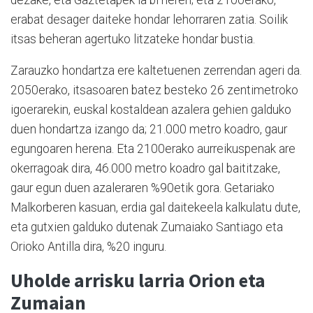
erabat desager daiteke hondar lehorraren zatia. Soilik
itsas beheran agertuko litzateke hondar bustia.
Zarauzko hondartza ere kaltetuenen zerrendan ageri da.
2050erako, itsasoaren batez besteko 26 zentimetroko
igoerarekin, euskal kostaldean azalera gehien galduko
duen hondartza izango da; 21.000 metro koadro, gaur
egungoaren herena. Eta 2100erako aurreikuspenak are
okerragoak dira, 46.000 metro koadro gal baititzake,
gaur egun duen azaleraren %90etik gora. Getariako
Malkorberen kasuan, erdia gal daitekeela kalkulatu dute,
eta gutxien galduko dutenak Zumaiako Santiago eta
Orioko Antilla dira, %20 inguru.
Uholde arrisku larria Orion eta
Zumaian