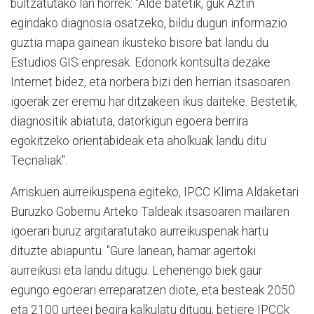
bultzatutako lan horrek: "Alde batetik, guk Aztin
egindako diagnosia osatzeko, bildu dugun informazio
guztia mapa gainean ikusteko bisore bat landu du
Estudios GIS enpresak. Edonork kontsulta dezake
Internet bidez, eta norbera bizi den herrian itsasoaren
igoerak zer eremu har ditzakeen ikus daiteke. Bestetik,
diagnositik abiatuta, datorkigun egoera berrira
egokitzeko orientabideak eta aholkuak landu ditu
Tecnaliak".
Arriskuen aurreikuspena egiteko, IPCC Klima Aldaketari
Buruzko Gobernu Arteko Taldeak itsasoaren mailaren
igoerari buruz argitaratutako aurreikuspenak hartu
dituzte abiapuntu. "Gure lanean, hamar agertoki
aurreikusi eta landu ditugu. Lehenengo biek gaur
egungo egoerari erreparatzen diote, eta besteak 2050
eta 2100 urteei begira kalkulatu ditugu, betiere IPCCk