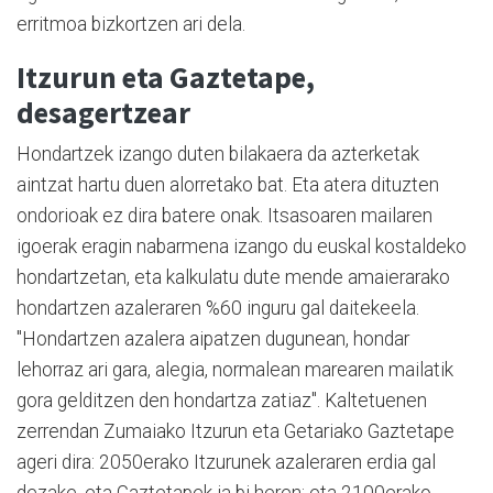
erritmoa bizkortzen ari dela.
Itzurun eta Gaztetape,
desagertzear
Hondartzek izango duten bilakaera da azterketak
aintzat hartu duen alorretako bat. Eta atera dituzten
ondorioak ez dira batere onak. Itsasoaren mailaren
igoerak eragin nabarmena izango du euskal kostaldeko
hondartzetan, eta kalkulatu dute mende amaierarako
hondartzen azaleraren %60 inguru gal daitekeela.
"Hondartzen azalera aipatzen dugunean, hondar
lehorraz ari gara, alegia, normalean marearen mailatik
gora gelditzen den hondartza zatiaz". Kaltetuenen
zerrendan Zumaiako Itzurun eta Getariako Gaztetape
ageri dira: 2050erako Itzurunek azaleraren erdia gal
dezake, eta Gaztetapek ia bi heren; eta 2100erako,