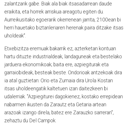
zalantzarik gabe. Biak ala biak itsasadarrean daude
eraikita, eta horrek arriskua areagotu egiten du.
Aurreikusitako egoerarik okerrenean jarrita, 2100ean bi
herri hauetako biztanleriaren herenak paira ditzake itsas
uholdeak".
Etxebizitza eremuak bakarrik ez, azterketan kontuan
hartu dituzte industrialdeak, landaguneak eta bestelako
jarduera ekonomikoak; baita ere, azpiegiturak eta
garraiobideak, besteak beste. Ondorioak antzekoak dira
ia atal guztietan: Orio eta Zumaia dira Urola Kostan
itsas uholdeengatik kaltetuen izan daitezkeen bi
udalerriak. "Azpiegiturei dagokienez, kostako errepidean
nabarmen ikusten da Zarautz eta Getaria artean
arazoak izango direla, batez ere Zarauzko sarreran",
zehaztu du Del Campok.