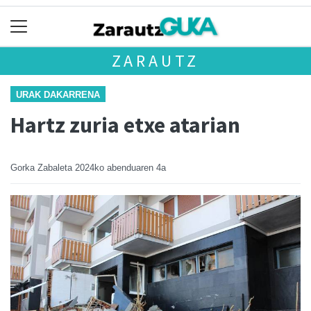
ZARAUTZ
URAK DAKARRENA
Hartz zuria etxe atarian
Gorka Zabaleta
2024ko abenduaren 4a