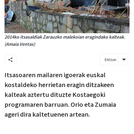
2014ko itsasaldiak Zarauzko malekoian eragindako kalteak.
(Amaia Ventas)
Entzun
Itsasoaren mailaren igoerak euskal
kostaldeko herrietan eragin ditzakeen
kalteak aztertu dituzte Kostaegoki
programaren barruan. Orio eta Zumaia
ageri dira kaltetuenen artean.