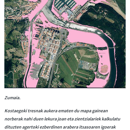
Zumaia.
Kostaegoki tresnak aukera ematen du mapa gainean
norberak nahi duen lekura joan eta zientzialariek kalkulatu
dituzten agertoki ezberdinen arabera itsasoaren igoerak