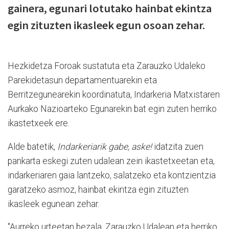
gainera, egunari lotutako hainbat ekintza
egin zituzten ikasleek egun osoan zehar.
Hezkidetza Foroak sustatuta eta Zarauzko Udaleko
Parekidetasun departamentuarekin eta
Berritzegunearekin koordinatuta, Indarkeria Matxistaren
Aurkako Nazioarteko Egunarekin bat egin zuten herriko
ikastetxeek ere.
Alde batetik,
Indarkeriarik gabe, aske!
idatzita zuen
pankarta eskegi zuten udalean zein ikastetxeetan eta,
indarkeriaren gaia lantzeko, salatzeko eta kontzientzia
garatzeko asmoz, hainbat ekintza egin zituzten
ikasleek egunean zehar.
"Aurreko urteetan bezala, Zarauzko Udalean eta herriko