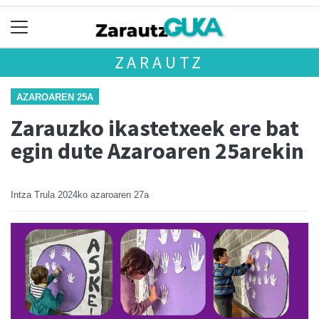
ZARAUTZ
AZAROAREN 25A
Zarauzko ikastetxeek ere bat
egin dute Azaroaren 25arekin
Intza Trula
2024ko azaroaren 27a