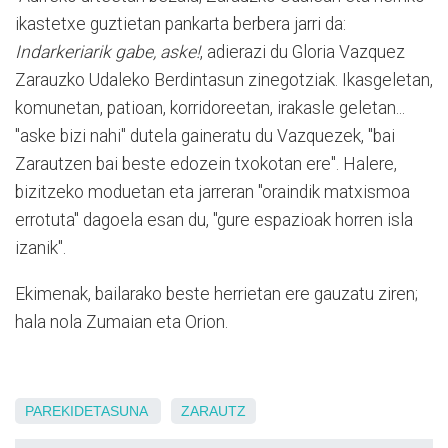
ikastetxe guztietan pankarta berbera jarri da:
Indarkeriarik gabe, aske!
, adierazi du Gloria Vazquez
Zarauzko Udaleko Berdintasun zinegotziak. Ikasgeletan,
komunetan, patioan, korridoreetan, irakasle geletan...
"aske bizi nahi" dutela gaineratu du Vazquezek, "bai
Zarautzen bai beste edozein txokotan ere". Halere,
bizitzeko moduetan eta jarreran "oraindik matxismoa
errotuta" dagoela esan du, "gure espazioak horren isla
izanik".
Ekimenak, bailarako beste herrietan ere gauzatu ziren;
hala nola Zumaian eta Orion.
PAREKIDETASUNA
ZARAUTZ