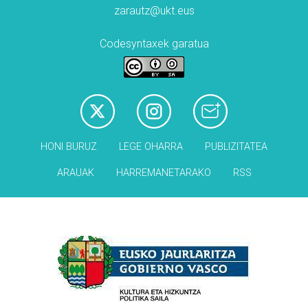
zarautz@ukt.eus
Codesyntaxek garatua
HONI BURUZ
LEGE OHARRA
PUBLIZITATEA
ARAUAK
HARREMANETARAKO
RSS
Babesleak