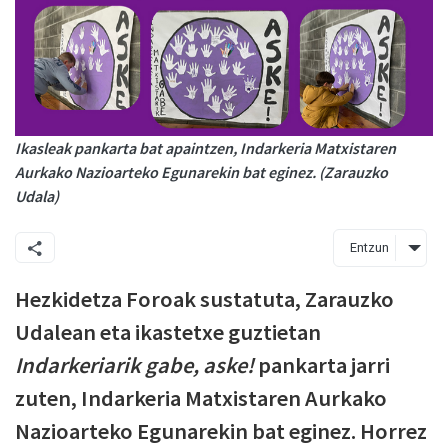
Ikasleak pankarta bat apaintzen, Indarkeria Matxistaren
Aurkako Nazioarteko Egunarekin bat eginez. (Zarauzko
Udala)
Entzun
Hezkidetza Foroak sustatuta, Zarauzko
Udalean eta ikastetxe guztietan
Indarkeriarik gabe, aske!
pankarta jarri
zuten, Indarkeria Matxistaren Aurkako
Nazioarteko Egunarekin bat eginez. Horrez