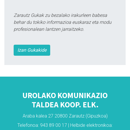
Zarautz Gukak zu bezalako irakurleen babesa
behar du tokiko informazioa euskaraz eta modu
profesionalean lantzen jarraitzeko.
Izan Gukakide
UROLAKO KOMUNIKAZIO
TALDEA KOOP. ELK.
Araba kalea 27 20800 Zarautz (Gipuzkoa)
Telefonoa: 943 89 00 17 | Helbide elektronikoa: