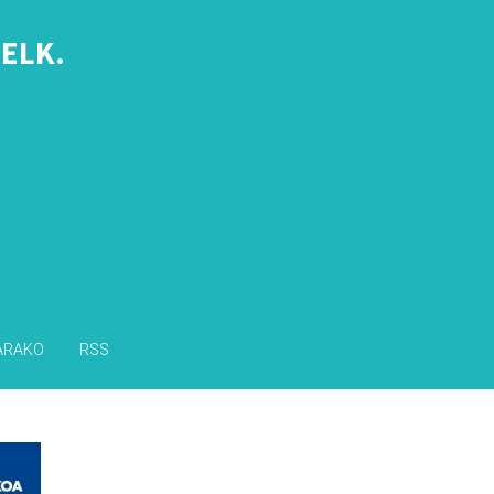
ELK.
s
ARAKO
RSS