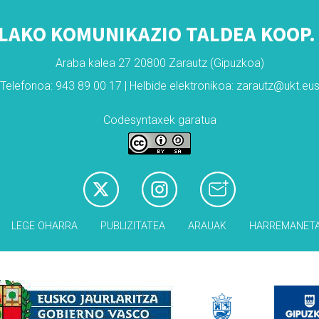
LAKO KOMUNIKAZIO TALDEA KOOP. 
Araba kalea 27 20800 Zarautz (Gipuzkoa)
Telefonoa: 943 89 00 17 | Helbide elektronikoa: zarautz@ukt.eu
Codesyntaxek garatua
LEGE OHARRA
PUBLIZITATEA
ARAUAK
HARREMANET
Babesleak