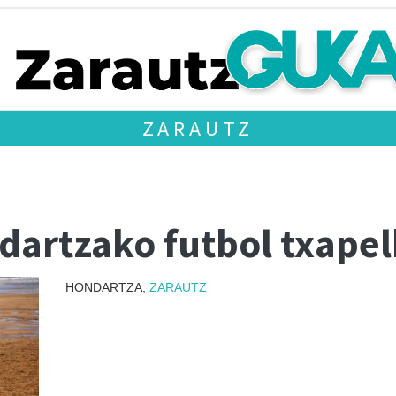
ZARAUTZ
dartzako futbol txapel
HONDARTZA,
ZARAUTZ