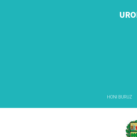
URO
HONI BURUZ