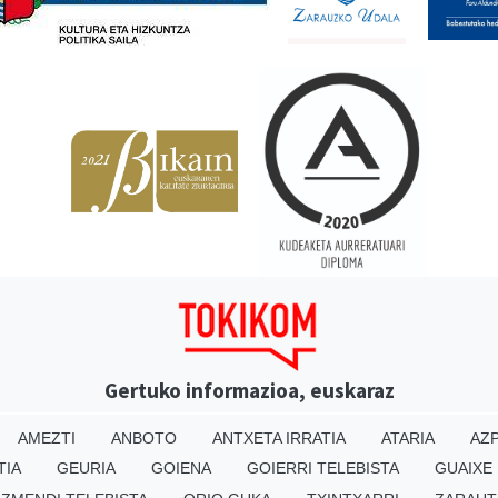
Gertuko informazioa, euskaraz
AMEZTI
ANBOTO
ANTXETA IRRATIA
ATARIA
AZP
TIA
GEURIA
GOIENA
GOIERRI TELEBISTA
GUAIXE