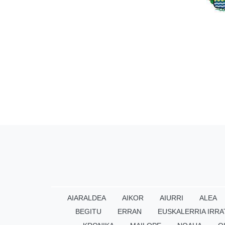
AIARALDEA
AIKOR
AIURRI
ALEA
BEGITU
ERRAN
EUSKALERRIA IRRA