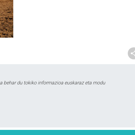
a behar du tokiko informazioa euskaraz eta modu