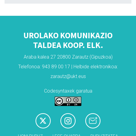
UROLAKO KOMUNIKAZIO
TALDEA KOOP. ELK.
Araba kalea 27 20800 Zarautz (Gipuzkoa)
Telefonoa: 943 89 00 17 | Helbide elektronikoa:
zarautz@ukt.eus
Codesyntaxek garatua