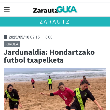
ZARAUTZ
2025/05/10
09:15 - 13:00
KIROLA
Jardunaldia: Hondartzako
futbol txapelketa