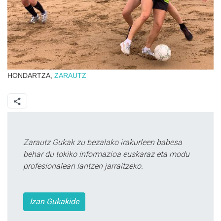
HONDARTZA,
ZARAUTZ
Zarautz Gukak zu bezalako irakurleen babesa
behar du tokiko informazioa euskaraz eta modu
profesionalean lantzen jarraitzeko.
Izan Gukakide