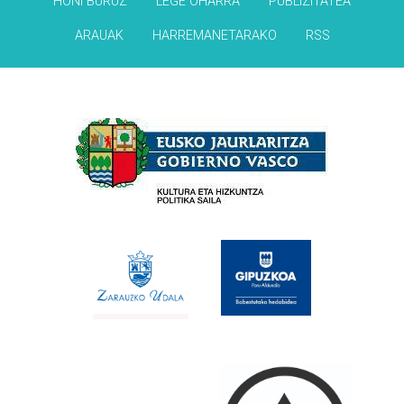
HONI BURUZ
LEGE OHARRA
PUBLIZITATEA
ARAUAK
HARREMANETARAKO
RSS
Babesleak