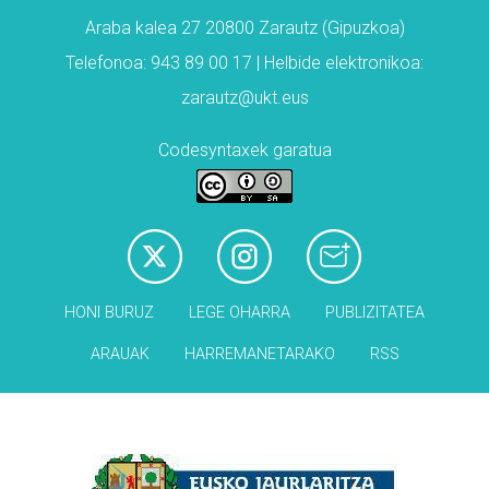
Araba kalea 27 20800 Zarautz (Gipuzkoa)
Telefonoa: 943 89 00 17 | Helbide elektronikoa:
zarautz@ukt.eus
Codesyntaxek garatua
HONI BURUZ
LEGE OHARRA
PUBLIZITATEA
ARAUAK
HARREMANETARAKO
RSS
Babesleak