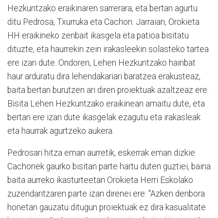
Hezkuntzako eraikinaren sarrerara, eta bertan agurtu
ditu Pedrosa, Txurruka eta Cachon. Jarraian, Orokieta
HH eraikineko zenbait ikasgela eta patioa bisitatu
dituzte, eta haurrekin zein irakasleekin solasteko tartea
ere izan dute. Ondoren, Lehen Hezkuntzako hainbat
haur arduratu dira lehendakariari baratzea erakusteaz,
baita bertan burutzen ari diren proiektuak azaltzeaz ere.
Bisita Lehen Hezkuntzako eraikinean amaitu dute, eta
bertan ere izan dute ikasgelak ezagutu eta irakasleak
eta haurrak agurtzeko aukera.
Pedrosari hitza eman aurretik, eskerrak eman dizkie
Cachonek gaurko bisitan parte hartu duten guztiei, baina
baita aurreko ikasturteetan Orokieta Herri Eskolako
zuzendaritzaren parte izan direnei ere: "Azken denbora
honetan gauzatu ditugun proiektuak ez dira kasualitate