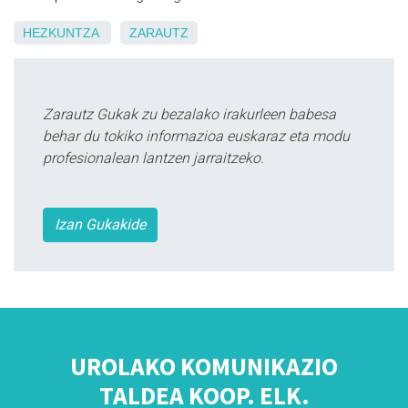
HEZKUNTZA
ZARAUTZ
Zarautz Gukak zu bezalako irakurleen babesa
behar du tokiko informazioa euskaraz eta modu
profesionalean lantzen jarraitzeko.
Izan Gukakide
UROLAKO KOMUNIKAZIO
TALDEA KOOP. ELK.