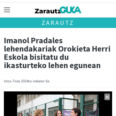
ZARAUTZ
Imanol Pradales
lehendakariak Orokieta Herri
Eskola bisitatu du
ikasturteko lehen egunean
Intza Trula
2024ko irailaren 6a