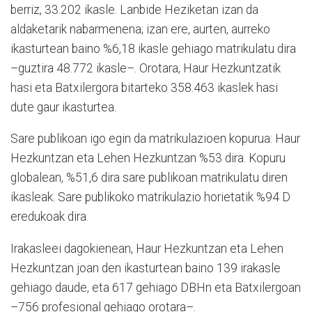
berriz, 33.202 ikasle. Lanbide Heziketan izan da
aldaketarik nabarmenena; izan ere, aurten, aurreko
ikasturtean baino %6,18 ikasle gehiago matrikulatu dira
–guztira 48.772 ikasle–. Orotara, Haur Hezkuntzatik
hasi eta Batxilergora bitarteko 358.463 ikaslek hasi
dute gaur ikasturtea.
Sare publikoan igo egin da matrikulazioen kopurua: Haur
Hezkuntzan eta Lehen Hezkuntzan %53 dira. Kopuru
globalean, %51,6 dira sare publikoan matrikulatu diren
ikasleak. Sare publikoko matrikulazio horietatik %94 D
eredukoak dira.
Irakasleei dagokienean, Haur Hezkuntzan eta Lehen
Hezkuntzan joan den ikasturtean baino 139 irakasle
gehiago daude, eta 617 gehiago DBHn eta Batxilergoan
–756 profesional gehiago orotara–.