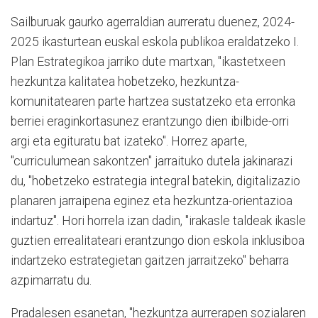
Sailburuak gaurko agerraldian aurreratu duenez, 2024-
2025 ikasturtean euskal eskola publikoa eraldatzeko I.
Plan Estrategikoa jarriko dute martxan, "ikastetxeen
hezkuntza kalitatea hobetzeko, hezkuntza-
komunitatearen parte hartzea sustatzeko eta erronka
berriei eraginkortasunez erantzungo dien ibilbide-orri
argi eta egituratu bat izateko". Horrez aparte,
"curriculumean sakontzen" jarraituko dutela jakinarazi
du, "hobetzeko estrategia integral batekin, digitalizazio
planaren jarraipena eginez eta hezkuntza-orientazioa
indartuz". Hori horrela izan dadin, "irakasle taldeak ikasle
guztien errealitateari erantzungo dion eskola inklusiboa
indartzeko estrategietan gaitzen jarraitzeko" beharra
azpimarratu du.
Pradalesen esanetan, "hezkuntza aurrerapen sozialaren