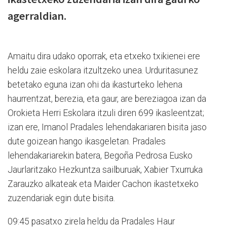
agerraldian.
Amaitu dira udako oporrak, eta etxeko txikienei ere
heldu zaie eskolara itzultzeko unea. Urduritasunez
betetako eguna izan ohi da ikasturteko lehena
haurrentzat, berezia, eta gaur, are bereziagoa izan da
Orokieta Herri Eskolara itzuli diren 699 ikasleentzat;
izan ere, Imanol Pradales lehendakariaren bisita jaso
dute goizean hango ikasgeletan. Pradales
lehendakariarekin batera, Begoña Pedrosa Eusko
Jaurlaritzako Hezkuntza sailburuak, Xabier Txurruka
Zarauzko alkateak eta Maider Cachon ikastetxeko
zuzendariak egin dute bisita.
09:45 pasatxo zirela heldu da Pradales Haur