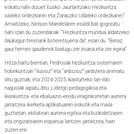
eskatu nahi dizuet Eusko Jaurlaritzako Hezkuntza
saileko ordezkariei eta Zarauzko Udaleko ordezkariei".
Amaitzeko, Nelson Mandelaren esaldi bat gogoratu
nahi izan du zuzendariak: "Hezkuntza mundua aldatzeko
daukagun tresnarik boteretsuena da", esan du. "Beraz,
gaur hemen gaudenok badugu zer esana eta zer egina".
Hitza hartu berritan, Pedrosak hezkuntza sistemaren
hobekuntzan "ilusioz" eta "anbizioz" jardutera animatu
ditu guztiak, eta 2024-2025 ikasturteko lan-ildo
nagusiak aipatu ditu: Lidergo pedagogikoa eta
ikaskuntza- eta ebaluazio-eredu eraginkorretan aurrera
jarraitzea ikerketa aplikatuaren eskutik eta maila
guztietan, ekitatean aurrera egitea eta bizikidetzaren
eta ongizatearen esparrua lantzen jarraitzea, hain
zuzen ere.