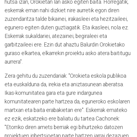
hutsa izan, Orokietan lan asko egiten baita. Horregatik,
eskerrak eman nahi dizkiet nire aurretik egon diren
zuzendaritza talde bikainei, irakasleei eta hezitzaileei,
egunero egiten duten guztiagatik. Eta ikasleei, nola ez.
Eskerrak sukaldariei, atezainei, begiraleei eta
garbitzaileei ere. Ezin dut ahaztu Balurdin Orokietako
guraso elkartea, elkarrekin proiektu asko atera baititugu
aurrera".
Zera gehitu du zuzendariak: "Orokieta eskola publikoa
eta euskalduna da, irekia eta aniztasunean aberatsa.
Ikas-komunitatea gara eta gure indargunea
komunitatearen parte hartzea da, eguneroko eskolaren
martxan eta baita erabakietan ere". Eskerrak emateko
ez ezik, eskatzeko ere baliatu du tartea Cachonek:
"Etorriko diren amets berriak egi bihurtzeko datozen
proiektuen inbertsioetan parte hartzen jarrai dezazuen