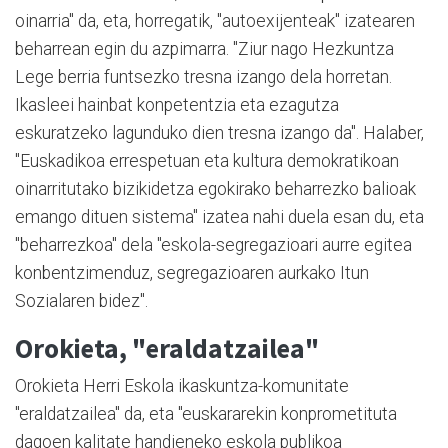
oinarria" da, eta, horregatik, "autoexijenteak" izatearen
beharrean egin du azpimarra. "Ziur nago Hezkuntza
Lege berria funtsezko tresna izango dela horretan.
Ikasleei hainbat konpetentzia eta ezagutza
eskuratzeko lagunduko dien tresna izango da". Halaber,
"Euskadikoa errespetuan eta kultura demokratikoan
oinarritutako bizikidetza egokirako beharrezko balioak
emango dituen sistema" izatea nahi duela esan du, eta
"beharrezkoa" dela "eskola-segregazioari aurre egitea
konbentzimenduz, segregazioaren aurkako Itun
Sozialaren bidez".
Orokieta, "eraldatzailea"
Orokieta Herri Eskola ikaskuntza-komunitate
"eraldatzailea" da, eta "euskararekin konprometituta
dagoen kalitate handieneko eskola publikoa