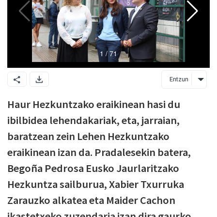
Entzun
Haur Hezkuntzako eraikinean hasi du
ibilbidea lehendakariak, eta, jarraian,
baratzean zein Lehen Hezkuntzako
eraikinean izan da. Pradalesekin batera,
Begoña Pedrosa Eusko Jaurlaritzako
Hezkuntza sailburua, Xabier Txurruka
Zarauzko alkatea eta Maider Cachon
ikastetxeko zuzendaria izan dira gaurko