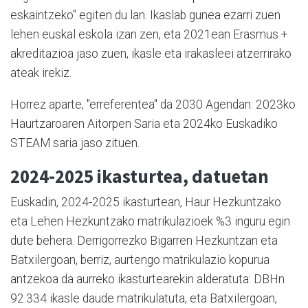
eskaintzeko" egiten du lan. Ikaslab gunea ezarri zuen
lehen euskal eskola izan zen, eta 2021ean Erasmus +
akreditazioa jaso zuen, ikasle eta irakasleei atzerrirako
ateak irekiz.
Horrez aparte, "erreferentea" da 2030 Agendan: 2023ko
Haurtzaroaren Aitorpen Saria eta 2024ko Euskadiko
STEAM saria jaso zituen.
2024-2025 ikasturtea, datuetan
Euskadin, 2024-2025 ikasturtean, Haur Hezkuntzako
eta Lehen Hezkuntzako matrikulazioek %3 inguru egin
dute behera. Derrigorrezko Bigarren Hezkuntzan eta
Batxilergoan, berriz, aurtengo matrikulazio kopurua
antzekoa da aurreko ikasturtearekin alderatuta: DBHn
92.334 ikasle daude matrikulatuta, eta Batxilergoan,