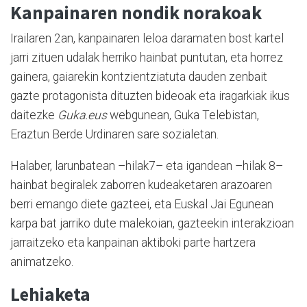
Kanpainaren nondik norakoak
Irailaren 2an, kanpainaren leloa daramaten bost kartel
jarri zituen udalak herriko hainbat puntutan, eta horrez
gainera, gaiarekin kontzientziatuta dauden zenbait
gazte protagonista dituzten bideoak eta iragarkiak ikus
daitezke
Guka.eus
webgunean, Guka Telebistan,
Eraztun Berde Urdinaren sare sozialetan.
Halaber, larunbatean –hilak7– eta igandean –hilak 8–
hainbat begiralek zaborren kudeaketaren arazoaren
berri emango diete gazteei, eta Euskal Jai Egunean
karpa bat jarriko dute malekoian, gazteekin interakzioan
jarraitzeko eta kanpainan aktiboki parte hartzera
animatzeko.
Lehiaketa