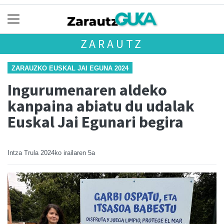
ZARAUTZ
ZARAUZKO EUSKAL JAI EGUNA 2024
Ingurumenaren aldeko
kanpaina abiatu du udalak
Euskal Jai Egunari begira
Intza Trula
2024ko irailaren 5a