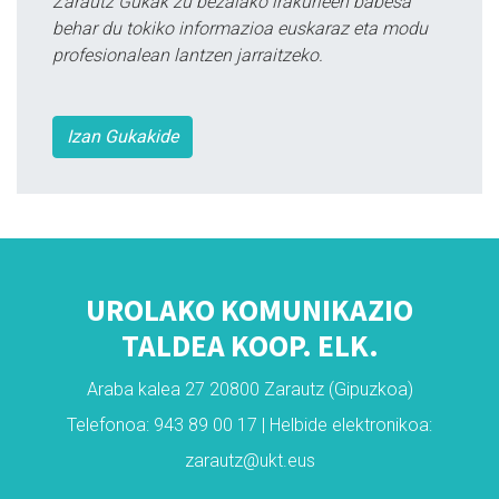
Zarautz Gukak zu bezalako irakurleen babesa
behar du tokiko informazioa euskaraz eta modu
profesionalean lantzen jarraitzeko.
Izan Gukakide
UROLAKO KOMUNIKAZIO
TALDEA KOOP. ELK.
Araba kalea 27 20800 Zarautz (Gipuzkoa)
Telefonoa: 943 89 00 17 | Helbide elektronikoa:
zarautz@ukt.eus