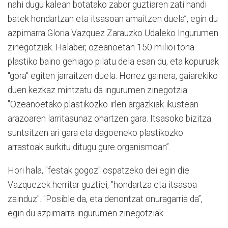
nahi dugu kalean botatako zabor guztiaren zati handi
batek hondartzan eta itsasoan amaitzen duela”, egin du
azpimarra Gloria Vazquez Zarauzko Udaleko Ingurumen
zinegotziak. Halaber, ozeanoetan 150 milioi tona
plastiko baino gehiago pilatu dela esan du, eta kopuruak
"gora" egiten jarraitzen duela. Horrez gainera, gaiarekiko
duen kezkaz mintzatu da ingurumen zinegotzia:
"Ozeanoetako plastikozko irlen argazkiak ikustean
arazoaren larritasunaz ohartzen gara. Itsasoko bizitza
suntsitzen ari gara eta dagoeneko plastikozko
arrastoak aurkitu ditugu gure organismoan”.
Hori hala, "festak gogoz" ospatzeko dei egin die
Vazquezek herritar guztiei, "hondartza eta itsasoa
zainduz". "Posible da, eta denontzat onuragarria da”,
egin du azpimarra ingurumen zinegotziak.