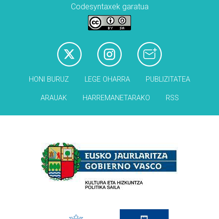
Codesyntaxek garatua
HONI BURUZ
LEGE OHARRA
PUBLIZITATEA
ARAUAK
HARREMANETARAKO
RSS
Babesleak