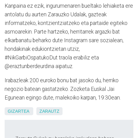
Kanpaina ez ezik, ingurumenaren bueltako lehiaketa ere
antolatu du aurten Zarauzko Udalak, gazteak
informatzeko, kontzientziatzeko eta partaide egiteko
asmoarekin. Parte hartzeko, herritarrek argazki bat
elkarbanatu beharko dute Instagram sare sozialean,
hondakinak edukiontzietan utziz,
#NikGarbiOspatukoDut traola erabiliz eta
@eraztunberdeurdina aipatuz.
Irabazleak 200 euroko bonu bat jasoko du, herriko
negozio batean gastatzeko. Zozketa Euskal Jai
Egunean egingo dute, malekoiko karpan, 19:30ean.
GIZARTEA
ZARAUTZ