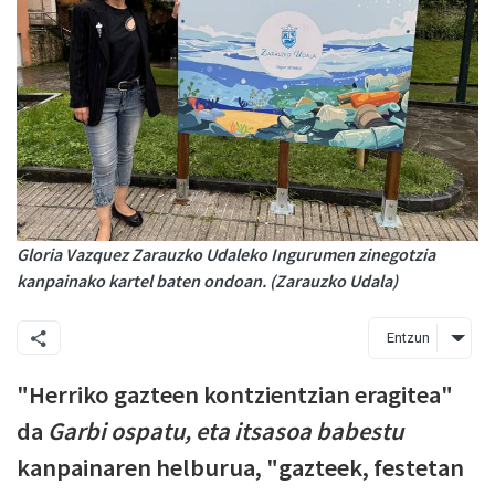
Gloria Vazquez Zarauzko Udaleko Ingurumen zinegotzia
kanpainako kartel baten ondoan. (Zarauzko Udala)
Entzun
"Herriko gazteen kontzientzian eragitea"
da
Garbi ospatu, eta itsasoa babestu
kanpainaren helburua, "gazteek, festetan