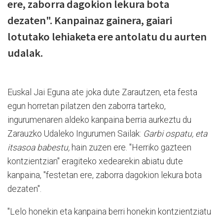
ere, zaborra dagokion lekura bota
dezaten". Kanpainaz gainera, gaiari
lotutako lehiaketa ere antolatu du aurten
udalak.
Euskal Jai Eguna ate joka dute Zarautzen, eta festa
egun horretan pilatzen den zaborra tarteko,
ingurumenaren aldeko kanpaina berria aurkeztu du
Zarauzko Udaleko Ingurumen Sailak:
Garbi ospatu, eta
itsasoa babestu,
hain zuzen ere. "Herriko gazteen
kontzientzian" eragiteko xedearekin abiatu dute
kanpaina, "festetan ere, zaborra dagokion lekura bota
dezaten".
"Lelo honekin eta kanpaina berri honekin kontzientziatu