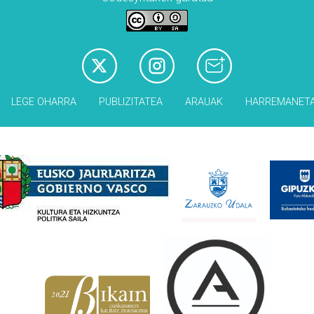
LEGE OHARRA
PUBLIZITATEA
ARAUAK
HARREMANET
Babesleak