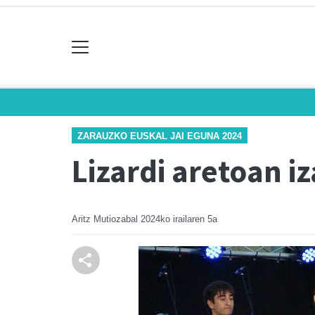
ZARAUZKO EUSKAL JAI EGUNA 2024
Lizardi aretoan i
Aritz Mutiozabal
2024ko irailaren 5a