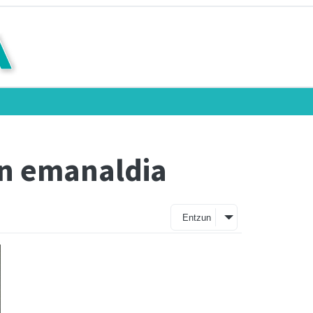
en emanaldia
Entzun