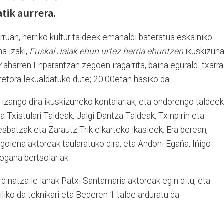
tik aurrera.
rruan, herriko kultur taldeek emanaldi bateratua eskainiko
a izaki,
Euskal Jaiak ehun urtez herria ehuntzen
ikuskizun
aharren Enparantzan zegoen iragarrita, baina eguraldi txarra
 aretora lekualdatuko dute; 20:00etan hasiko da.
zango dira ikuskizuneko kontalariak, eta ondorengo taldeek
a Txistulari Taldeak, Jalgi Dantza Taldeak, Txinpirin eta
batzak eta Zarautz Trik elkarteko ikasleek. Era berean,
agoiena aktoreak taularatuko dira, eta Andoni Egaña, Iñigo
gana bertsolariak.
inatzaile lanak Patxi Santamaria aktoreak egin ditu, eta
liko da teknikari eta Bederen 1 talde arduratu da