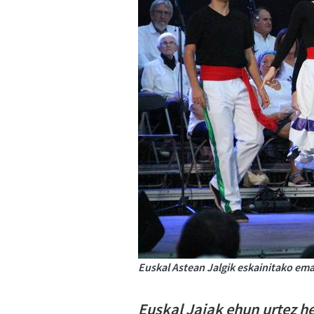
Euskal Astean Jalgik eskainitako ema
Euskal Jaiak ehun urtez h