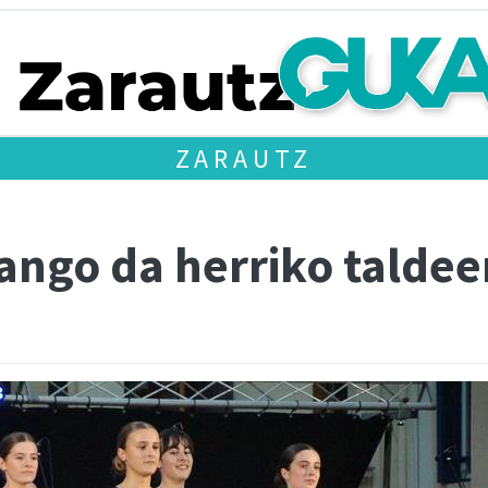
ZARAUTZ
zango da herriko talde