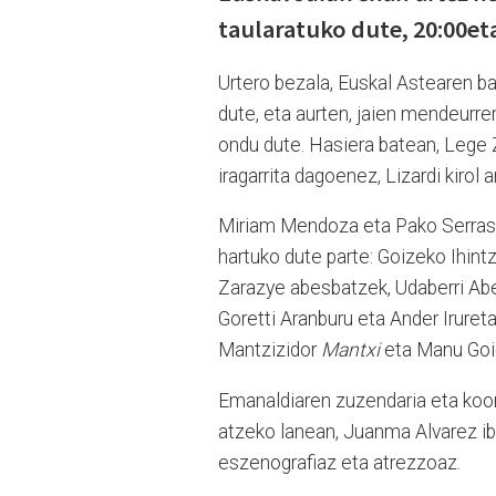
taularatuko dute, 20:00eta
Urtero bezala, Euskal Astearen ba
dute, eta aurten, jaien mendeurren
ondu dute. Hasiera batean, Lege Z
iragarrita dagoenez, Lizardi kirol
Miriam Mendoza eta Pako Serras i
hartuko dute parte: Goizeko Ihintz
Zarazye abesbatzek, Udaberri Abes
Goretti Aranburu eta Ander Iruret
Mantzizidor
Mantxi
eta Manu Goio
Emanaldiaren zuzendaria eta koord
atzeko lanean, Juanma Alvarez ibi
eszenografiaz eta atrezzoaz.