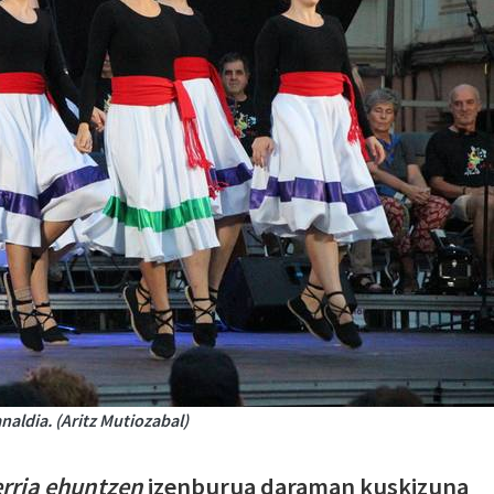
naldia. (Aritz Mutiozabal)
erria ehuntzen
izenburua daraman kuskizuna