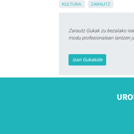
KULTURA
ZARAUTZ
Zarautz Gukak zu bezalako ira
modu profesionalean lantzen ja
Izan Gukakide
URO