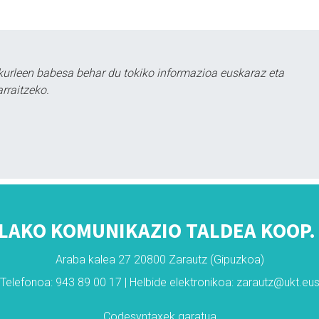
kurleen babesa behar du tokiko informazioa euskaraz eta
rraitzeko.
LAKO KOMUNIKAZIO TALDEA KOOP. 
Araba kalea 27 20800 Zarautz (Gipuzkoa)
Telefonoa: 943 89 00 17 | Helbide elektronikoa: zarautz@ukt.eu
Codesyntaxek garatua