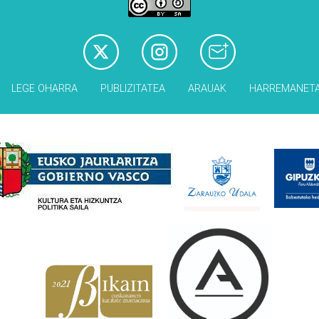
LEGE OHARRA
PUBLIZITATEA
ARAUAK
HARREMANET
Babesleak