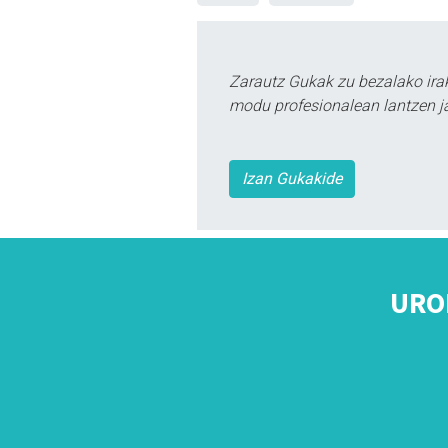
Zarautz Gukak zu bezalako ira
modu profesionalean lantzen ja
Izan Gukakide
URO