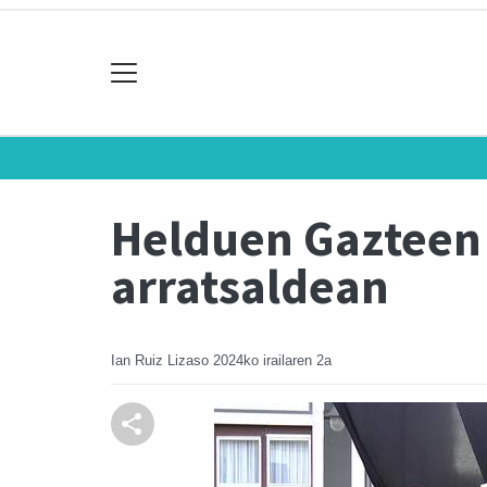
Helduen Gazteen 
arratsaldean
Ian Ruiz Lizaso
2024ko irailaren 2a