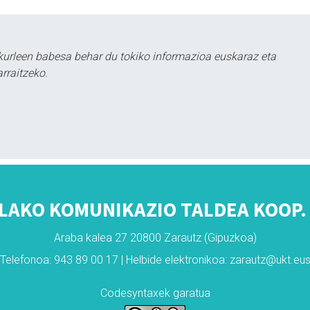
kurleen babesa behar du tokiko informazioa euskaraz eta
rraitzeko.
LAKO KOMUNIKAZIO TALDEA KOOP. 
Araba kalea 27 20800 Zarautz (Gipuzkoa)
Telefonoa: 943 89 00 17 | Helbide elektronikoa: zarautz@ukt.eu
Codesyntaxek garatua