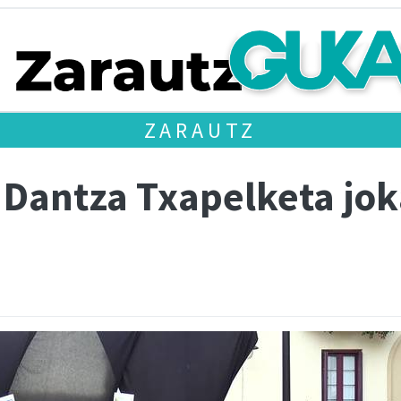
ZARAUTZ
Dantza Txapelketa jok