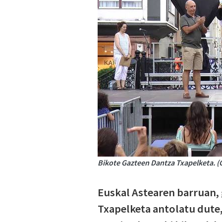
Bikote Gazteen Dantza Txapelketa. 
Euskal Astearen barruan, 
Txapelketa antolatu dute,