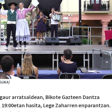
(GUKA)
gaur arratsaldean, Bikote Gazteen Dantza
 19:00etan hasita, Lege Zaharren enparantzan.