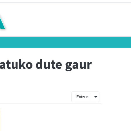
atuko dute gaur
Entzun