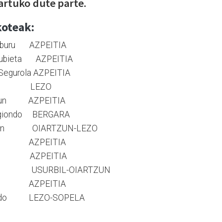
artuko dute parte.
koteak:
ranburu AZPEITIA
Amubieta AZPEITIA
z Segurola AZPEITIA
snaola LEZO
zkudun AZPEITIA
Murgiondo BERGARA
elintxon OIARTZUN-LEZO
abala AZPEITIA
Labaka AZPEITIA
Elgeta USURBIL-OIARTZUN
lorza AZPEITIA
ranado LEZO-SOPELA