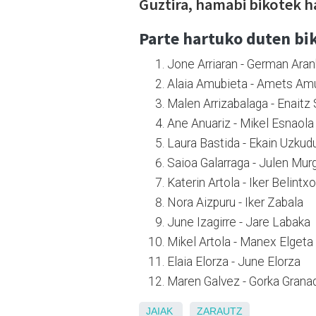
Guztira, hamabi bikotek h
Parte hartuko duten bi
Jone Arriaran - German A
Alaia Amubieta - Amets 
Malen Arrizabalaga - Enait
Ane Anuariz - Mikel E
Laura Bastida - Ekain U
Saioa Galarraga - Julen 
Katerin Artola - Iker B
Nora Aizpuru - Iker Z
June Izagirre - Jare 
Mikel Artola - Manex 
Elaia Elorza - June E
Maren Galvez - Gorka G
JAIAK
ZARAUTZ