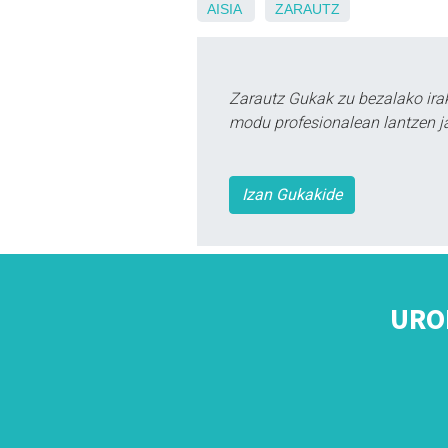
AISIA
ZARAUTZ
Zarautz Gukak zu bezalako ira
modu profesionalean lantzen ja
Izan Gukakide
URO