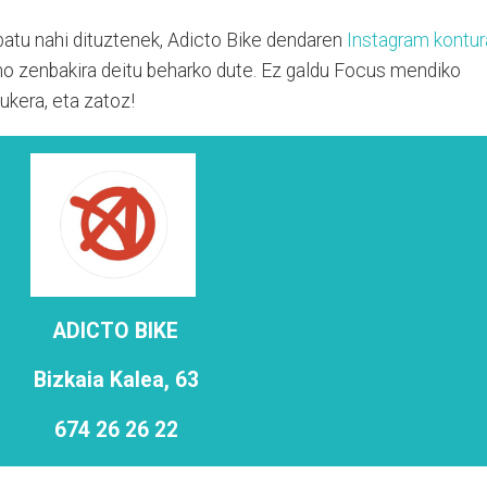
batu nahi dituztenek, Adicto Bike dendaren
Instagram kontur
no zenbakira deitu beharko dute. Ez galdu Focus mendiko
ukera, eta zatoz!
ADICTO BIKE
Bizkaia Kalea, 63
674 26 26 22