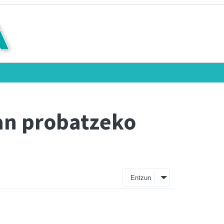
oan probatzeko
Entzun