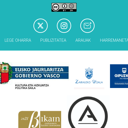
LEGE OHARRA
PUBLIZITATEA
ARAUAK
HARREMANET
Babesleak