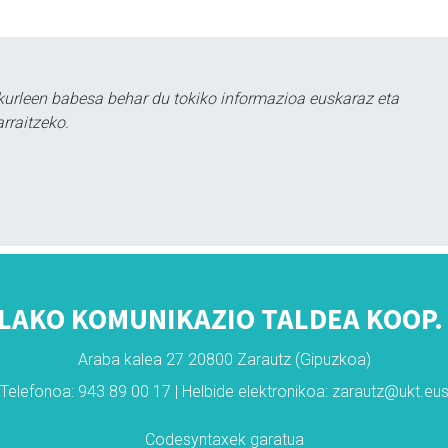
kurleen babesa behar du tokiko informazioa euskaraz eta
rraitzeko.
LAKO KOMUNIKAZIO TALDEA KOOP. 
Araba kalea 27 20800 Zarautz (Gipuzkoa)
Telefonoa: 943 89 00 17 | Helbide elektronikoa: zarautz@ukt.eu
Codesyntaxek garatua