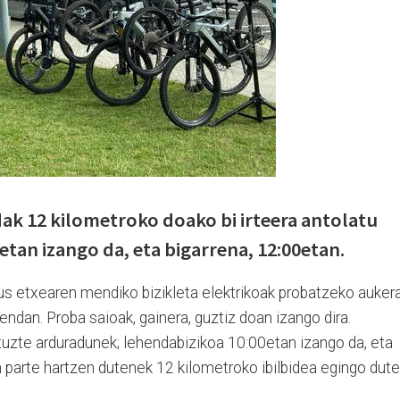
ak 12 kilometroko doako bi irteera antolatu
etan izango da, eta bigarrena, 12:00etan.
us etxearen mendiko bizikleta elektrikoak probatzeko auker
ndan. Proba saioak, gainera, guztiz doan izango dira.
dituzte arduradunek; lehendabizikoa 10:00etan izango da, eta
an parte hartzen dutenek 12 kilometroko ibilbidea egingo dute