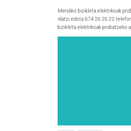
Mendiko bizikleta elektrikoak pro
idatzi edota 674 26 26 22 telefo
bizikleta elektrikoak probatzeko a