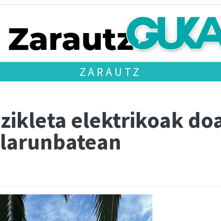
ZARAUTZ
izikleta elektrikoak d
 larunbatean