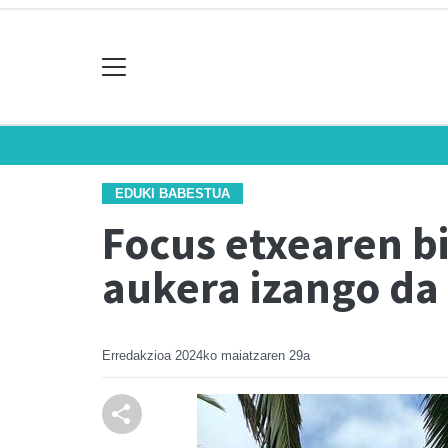
EDUKI BABESTUA
Focus etxearen b
aukera izango da
Erredakzioa
2024ko maiatzaren 29a