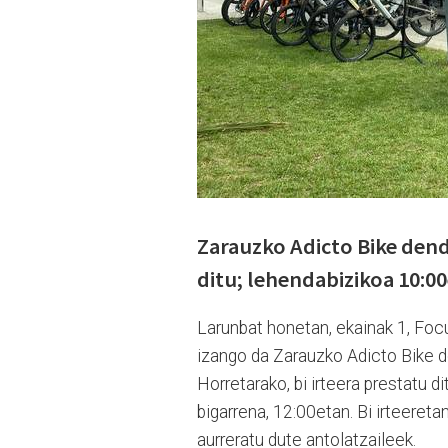
Zarauzko Adicto Bike dend
ditu; lehendabizikoa 10:00
Larunbat honetan, ekainak 1, Foc
izango da Zarauzko Adicto Bike de
Horretarako, bi irteera prestatu 
bigarrena, 12:00etan. Bi irteeret
aurreratu dute antolatzaileek.