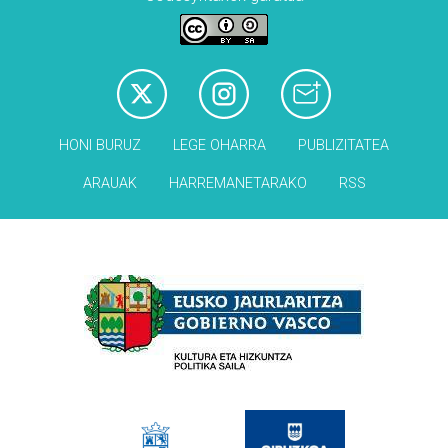
HONI BURUZ
LEGE OHARRA
PUBLIZITATEA
ARAUAK
HARREMANETARAKO
RSS
Babesleak