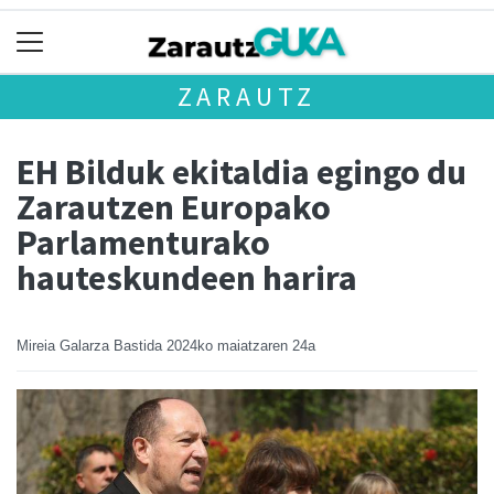
ZARAUTZ
EH Bilduk ekitaldia egingo du
Zarautzen Europako
Parlamenturako
hauteskundeen harira
Mireia Galarza Bastida
2024ko maiatzaren 24a