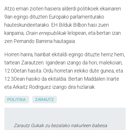
Atzo eman zioten hasiera alderdi politikoek ekainaren
9an egingo dituzten Europako parlamenturako
hauteskundeetarako. EH Bilduk Bilbon hasi zuen
kanpaina,
Orain errepublikak
lelopean, eta bertan izan
zen Pernando Barrena hautagaia.
Horren harira, hainbat ekitaldi egingo dituzte herriz herri,
tartean Zarautzen. Igandean izango da hori, malekoian,
12:00etan hasita. Ordu horretan irekiko dute gunea, eta
12:30ean hasiko da ekitaldia. Bertan Maddalen Iriarte
eta Arkaitz Rodriguez izango dira hizlariak.
POLITIKA
ZARAUTZ
Zarautz Gukak zu bezalako irakurleen babesa