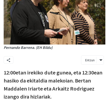
Pernando Barrena. (EH Bildu)
Entzun
12:00etan irekiko dute gunea, eta 12:30ean
hasiko da ekitaldia malekoian. Bertan
Maddalen Iriarte eta Arkaitz Rodriguez
izango dira hizlariak.