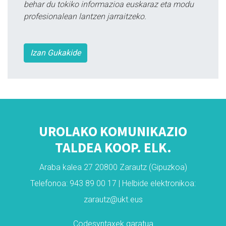
behar du tokiko informazioa euskaraz eta modu
profesionalean lantzen jarraitzeko.
Izan Gukakide
UROLAKO KOMUNIKAZIO
TALDEA KOOP. ELK.
Araba kalea 27 20800 Zarautz (Gipuzkoa)
Telefonoa: 943 89 00 17 | Helbide elektronikoa:
zarautz@ukt.eus
Codesyntaxek garatua