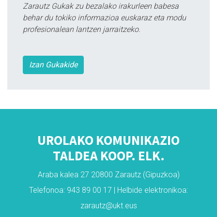
Zarautz Gukak zu bezalako irakurleen babesa
behar du tokiko informazioa euskaraz eta modu
profesionalean lantzen jarraitzeko.
Izan Gukakide
UROLAKO KOMUNIKAZIO
TALDEA KOOP. ELK.
Araba kalea 27 20800 Zarautz (Gipuzkoa)
Telefonoa: 943 89 00 17 | Helbide elektronikoa:
zarautz@ukt.eus