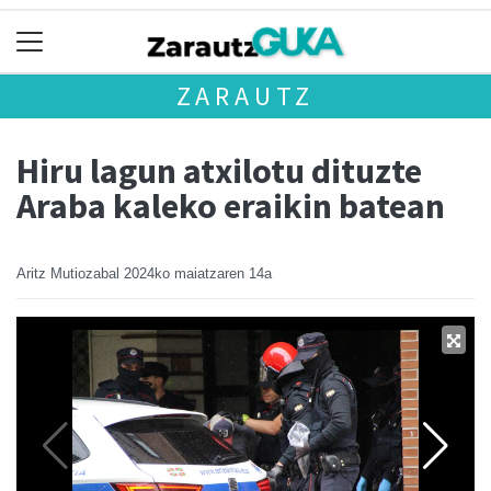
ZARAUTZ
Hiru lagun atxilotu dituzte
Araba kaleko eraikin batean
Aritz Mutiozabal
2024ko maiatzaren 14a