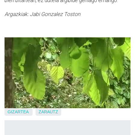
bien bitartean, ez dutela argibide gehiago emango.
Argazkiak: Jabi Gonzalez Toston
GIZARTEA
ZARAUTZ