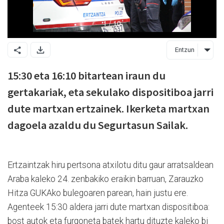
Entzun
15:30 eta 16:10 bitartean iraun du
gertakariak, eta sekulako dispositiboa jarri
dute martxan ertzainek. Ikerketa martxan
dagoela azaldu du Segurtasun Sailak.
Ertzaintzak hiru pertsona atxilotu ditu gaur arratsaldean
Araba kaleko 24. zenbakiko eraikin barruan, Zarauzko
Hitza GUKAko bulegoaren parean, hain justu ere.
Agenteek 15:30 aldera jarri dute martxan dispositiboa:
bost autok eta furgoneta batek hartu dituzte kaleko bi