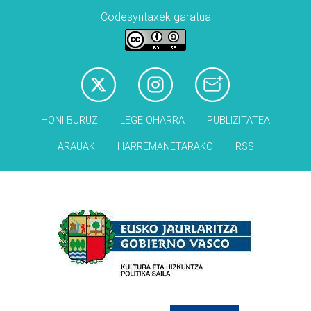
Codesyntaxek garatua
HONI BURUZ
LEGE OHARRA
PUBLIZITATEA
ARAUAK
HARREMANETARAKO
RSS
Babesleak