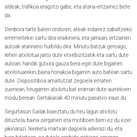
aldeak, trafikoa eragotzi gabe, eta ataria ertzainez bete
da.
Denbora tarte baten ondoren, ateak indarrez zabaltzeko
erremintekin sartu dira eraikinera, eta jarraian, ertzainen
autoak atariraino hurbildu dira. Minutu batzuk geroago,
lehen atxilotua jaitsi dute etxebizitzatik eta sartu dute
autoan; handik gutxira gauza bera egin dute bigarren
atxilotuarekin, baina honakoa bigarren auto batean sartu
dute. Dispositiboa amaitutzat zegoela ematen
zuenean, hirugarren atxilotu bat eraman dute aurrekoen
modu berean. Gertakariak 40 minutu pasatxo iraun du.
Segurtasun Sailak baieztatu du hiru lagun atxilotu
dituztela, baina zergatien eta motiboen berri ez du ezer
jakinarazi. Ikerketa martxan dagoela adierazi du, eta