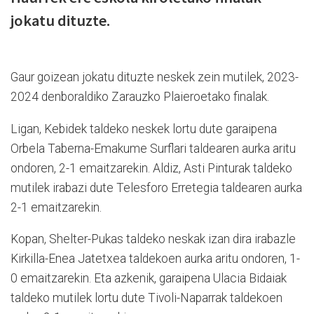
jokatu dituzte.
Gaur goizean jokatu dituzte neskek zein mutilek, 2023-
2024 denboraldiko Zarauzko Plaieroetako finalak.
Ligan, Kebidek taldeko neskek lortu dute garaipena
Orbela Taberna-Emakume Surflari taldearen aurka aritu
ondoren, 2-1 emaitzarekin. Aldiz, Asti Pinturak taldeko
mutilek irabazi dute Telesforo Erretegia taldearen aurka
2-1 emaitzarekin.
Kopan, Shelter-Pukas taldeko neskak izan dira irabazle
Kirkilla-Enea Jatetxea taldekoen aurka aritu ondoren, 1-
0 emaitzarekin. Eta azkenik, garaipena Ulacia Bidaiak
taldeko mutilek lortu dute Tivoli-Naparrak taldekoen