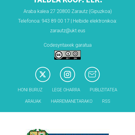
Araba kalea 27 20800 Zarautz (Gipuzkoa)
Telefonoa: 943 89 00 17 | Helbide elektronikoa:
zarautz@ukt.eus
Codesyntaxek garatua
HONI BURUZ
LEGE OHARRA
PUBLIZITATEA
ARAUAK
HARREMANETARAKO
RSS
Babesleak