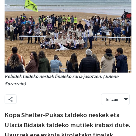
Kebidek taldeko neskak finaleko saria jasotzen. (Julene
Sorarrain)
Entzun
Kopa Shelter-Pukas taldeko neskek eta
Ulacia Bidaiak taldeko mutilek irabazi dute.
Haurrek ere eskola kiroletako finalak