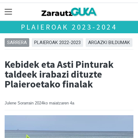
PLAIEROAK 2023-2024
SARRERA
PLAIEROAK 2022-2023
ARGAZKI BILDUMAK
Kebidek eta Asti Pinturak
taldeek irabazi dituzte
Plaieroetako finalak
Julene Sorarrain
2024ko maiatzaren 4a