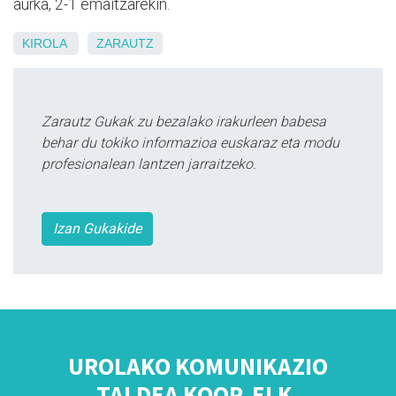
aurka, 2-1 emaitzarekin.
KIROLA
ZARAUTZ
Zarautz Gukak zu bezalako irakurleen babesa
behar du tokiko informazioa euskaraz eta modu
profesionalean lantzen jarraitzeko.
Izan Gukakide
UROLAKO KOMUNIKAZIO
TALDEA KOOP. ELK.