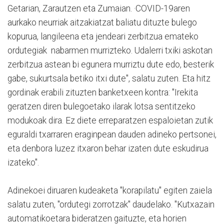
Getarian, Zarautzen eta Zumaian. ·COVID-19aren
aurkako neurriak aitzakiatzat baliatu dituzte bulego
kopurua, langileena eta jendeari zerbitzua emateko
ordutegiak nabarmen murrizteko. Udalerri txiki askotan
zerbitzua astean bi egunera murriztu dute edo, besterik
gabe, sukurtsala betiko itxi dute", salatu zuten. Eta hitz
gordinak erabili zituzten banketxeen kontra: "Irekita
geratzen diren bulegoetako ilarak lotsa sentitzeko
modukoak dira. Ez diete erreparatzen espaloietan zutik
eguraldi txarraren eraginpean dauden adineko pertsonei,
eta denbora luzez itxaron behar izaten dute eskudirua
izateko".
Adinekoei diruaren kudeaketa "korapilatu" egiten zaiela
salatu zuten, "ordutegi zorrotzak" daudelako. "Kutxazain
automatikoetara bideratzen gaituzte, eta horien