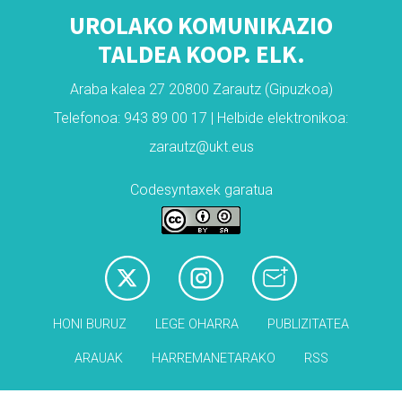
UROLAKO KOMUNIKAZIO
TALDEA KOOP. ELK.
Araba kalea 27 20800 Zarautz (Gipuzkoa)
Telefonoa: 943 89 00 17 | Helbide elektronikoa:
zarautz@ukt.eus
Codesyntaxek garatua
HONI BURUZ
LEGE OHARRA
PUBLIZITATEA
ARAUAK
HARREMANETARAKO
RSS