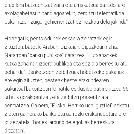
erabilera batzuentzat zaila eta arriskutsua da. Edo, are
axolagabetasun handiagoarekin, zerbitzu telematikoa
eskaintzen zaigu, gehienentzat ezinezkoa dela jakinda".
Horregatik, pentsiodunek eskaera zehatzak egin
zituzten: batetik, Araban, Bizkaian, Gipuzkoan nahiz
Nafarroan "banku publikoa" garatzea. "Kutxabankek
kutxa zaharren izaera publikoa eta soziala berreskuratu
behar du". Banketxeen zerbitzuak hobetzeko eskariak
ere egin zituzten, besteak beste erakundearen
sukurtsal bakoitzean leihatila esklusibo bat irekitzea 65
urtetik gorakoentzat, eta zerbitzu presentziala
bermatzea. Gainera, "Euskal Herriko udal guztiei" eskatu
zieten gainerako banku eta aurrezki erakundeetara ere
jo zezatela, "horiek jardunbide egokiak berreskura
ditzaten".