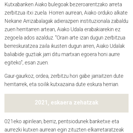
Kutxabanken Aiako bulegoak bezeroarentzako arreta
zerbitzua itxi zuela. Horren aurrean, Aiako orduko alkate
Nekane Arrizabalagak adierazpen instituzionala zabaldu
zuen herritarren artean, Aiako Udala erabakiarekin ez
zegoela ados azalduz. "Orain arte izan dugun zerbitzua
berreskuratzea zaila ikusten dugun arren, Aiako Udalak
baliabide guztiak jarri ditu martxan egoera honi aurre
egiteko", esan zuen.
Gaur-gaurkoz, ordea, zerbitzu hori gabe jarraitzen dute
herritarrek, eta soilik kutxazaina dute eskura herrian.
2021, eskaera zehatzak
021eko apirilean, berriz, pentsiodunek banketxe eta
aurrezki kutxen aurrean egin zituzten elkarretaratzeak