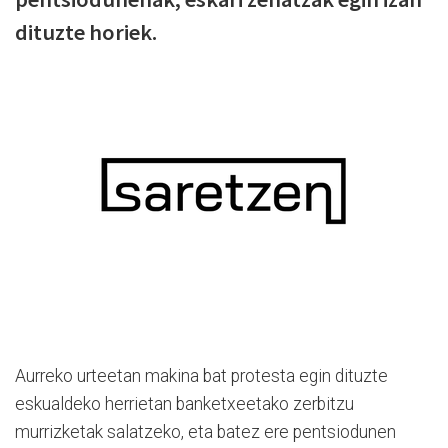
dituzte horiek.
Aurreko urteetan makina bat protesta egin dituzte
eskualdeko herrietan banketxeetako zerbitzu
murrizketak salatzeko, eta batez ere pentsiodunen