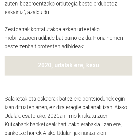
zuten, bezeroentzako ordutegia beste ordubetez
eskainiz", azaldu du.
Zestoarrak kontatutakoa azken urteetako
mobilizazioen adibide bat baino ez da. Hona hemen
beste zenbait protesten adibideak:
2020, udalak ere, kexu
Salaketak eta eskaerak batez ere pentsiodunek egin
izan dituzten arren, ez dira eragile bakarrak izan. Aiako
Udalak, esaterako, 2020an irmo kritikatu zuen
Kutxabank banketxeak hartutako erabakia. Izan ere,
banketxe horrek Aiako Udalari jakinarazi zion