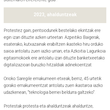
2023, ahalduntzeak
Protestez gain, pentsiodunek bestelako ekintzak ere
egin izan dituzte azken urteetan. Azpeitiko Baigerak,
esaterako, kutxazainak erabiltzen ikasteko hiru orduko
saioa antolatu zuen iazko urrian, eta Azkoitia Lagunkoia
egitasmokoek ere antolatu izan dituzte banketxeetako
digitalizazioari buruzko hitzaldiak adinekoentzat.
Orioko Saregile emakumeen etxeak, berriz, 45 urtetik
gorako emakumeentzat antolatu zuen ikastaroa iazko
udazkenean, "teknologia berriei beldurra galtzeko".
Protestak protesta eta ahalduntzeak ahalduntze,