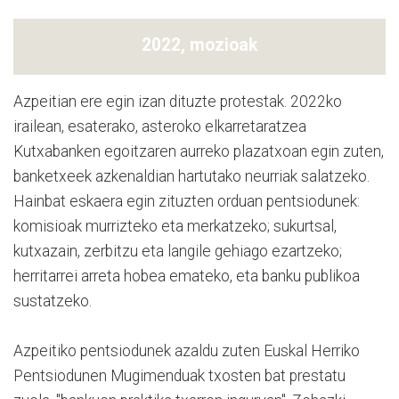
2022, mozioak
Azpeitian ere egin izan dituzte protestak. 2022ko
irailean, esaterako, asteroko elkarretaratzea
Kutxabanken egoitzaren aurreko plazatxoan egin zuten,
banketxeek azkenaldian hartutako neurriak salatzeko.
Hainbat eskaera egin zituzten orduan pentsiodunek:
komisioak murrizteko eta merkatzeko; sukurtsal,
kutxazain, zerbitzu eta langile gehiago ezartzeko;
herritarrei arreta hobea emateko, eta banku publikoa
sustatzeko.
Azpeitiko pentsiodunek azaldu zuten Euskal Herriko
Pentsiodunen Mugimenduak txosten bat prestatu