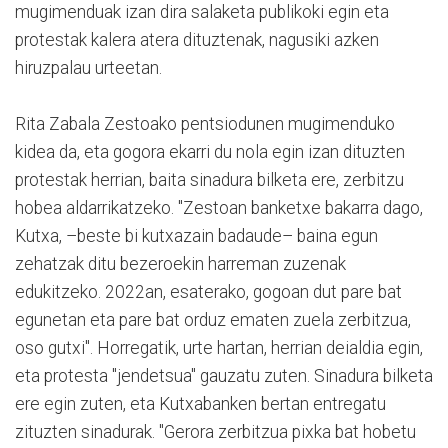
mugimenduak izan dira salaketa publikoki egin eta
protestak kalera atera dituztenak, nagusiki azken
hiruzpalau urteetan.
Rita Zabala Zestoako pentsiodunen mugimenduko
kidea da, eta gogora ekarri du nola egin izan dituzten
protestak herrian, baita sinadura bilketa ere, zerbitzu
hobea aldarrikatzeko. "Zestoan banketxe bakarra dago,
Kutxa, –beste bi kutxazain badaude– baina egun
zehatzak ditu bezeroekin harreman zuzenak
edukitzeko. 2022an, esaterako, gogoan dut pare bat
egunetan eta pare bat orduz ematen zuela zerbitzua,
oso gutxi". Horregatik, urte hartan, herrian deialdia egin,
eta protesta "jendetsua" gauzatu zuten. Sinadura bilketa
ere egin zuten, eta Kutxabanken bertan entregatu
zituzten sinadurak. "Gerora zerbitzua pixka bat hobetu