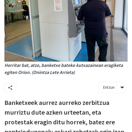
Herritar bat, atzo, banketxe bateko kutxazainean eragiketa
egiten Orion. (Onintza Lete Arrieta)
Entzun
Banketxeek aurrez aurreko zerbitzua
murriztu dute azken urteetan, eta
protestak eragin ditu horrek, batez ere
pentsiodunenak; eskari zehatzak egin izan