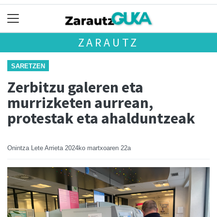
ZARAUTZ
SARETZEN
Zerbitzu galeren eta
murrizketen aurrean,
protestak eta ahalduntzeak
Onintza Lete Arrieta
2024ko martxoaren 22a