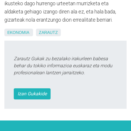
ikusteko dago hurrengo urteetan murrizketa eta
aldaketa gehiago izango diren ala ez, eta hala bada,
gizarteak nola erantzungo dion errealitate berriari.
EKONOMIA
ZARAUTZ
Zarautz Gukak zu bezalako irakurleen babesa
behar du tokiko informazioa euskaraz eta modu
profesionalean lantzen jarraitzeko.
Izan Gukakide