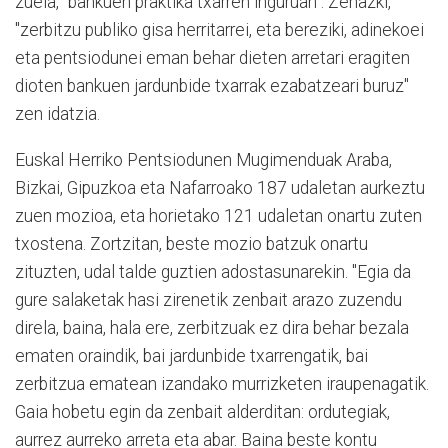
zuela, "bankuen praktika txarren inguruan". Zehazki,
"zerbitzu publiko gisa herritarrei, eta bereziki, adinekoei
eta pentsiodunei eman behar dieten arretari eragiten
dioten bankuen jardunbide txarrak ezabatzeari buruz"
zen idatzia.
Euskal Herriko Pentsiodunen Mugimenduak Araba,
Bizkai, Gipuzkoa eta Nafarroako 187 udaletan aurkeztu
zuen mozioa, eta horietako 121 udaletan onartu zuten
txostena. Zortzitan, beste mozio batzuk onartu
zituzten, udal talde guztien adostasunarekin. "Egia da
gure salaketak hasi zirenetik zenbait arazo zuzendu
direla, baina, hala ere, zerbitzuak ez dira behar bezala
ematen oraindik, bai jardunbide txarrengatik, bai
zerbitzua ematean izandako murrizketen iraupenagatik.
Gaia hobetu egin da zenbait alderditan: ordutegiak,
aurrez aurreko arreta eta abar. Baina beste kontu