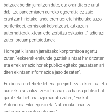
batzuek berdin jarraitzen dute, eta oraindik ere urruti
dabiltza pandemiaren aurreko egoeratik: ez zaie
erantzun hirietako landa eremuei eta hiriburuko auzo
periferikoei, komisioak kobratzeari, kutxazain
automatikoak ixteari edo zerbitzu eskasiari...", adierazi
zuten orduan pentsiodunek.
Horregatik, lanean jarraitzeko konpromisoa agertu
zuten, "eskaerak erakunde guztiek aintzat har ditzaten
eta erreklamazio horiek publiko egiteko gauzatzen ari
diren ekintzen informazioa jaso dezaten".
Era berean, urtebete lehenago egin bezala, kreditua eta
aurrezkia sozializatzeko tresna gisa banku publiko bat
garatzeko beharra azpimarratu zuten, "Euskal
Autonomia Erkidegoko eta Nafarroako finantza
sistemaren erreferente gisa".