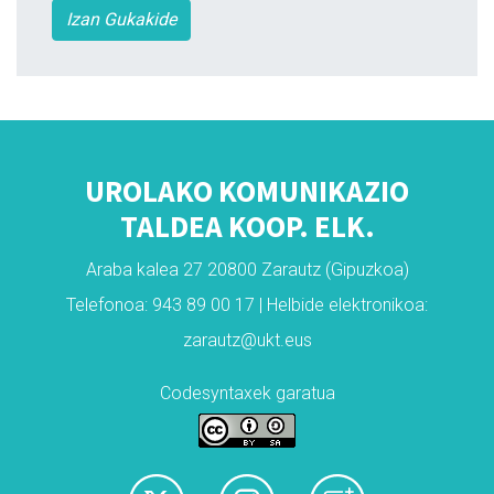
Izan Gukakide
UROLAKO KOMUNIKAZIO
TALDEA KOOP. ELK.
Araba kalea 27 20800 Zarautz (Gipuzkoa)
Telefonoa: 943 89 00 17 | Helbide elektronikoa:
zarautz@ukt.eus
Codesyntaxek garatua