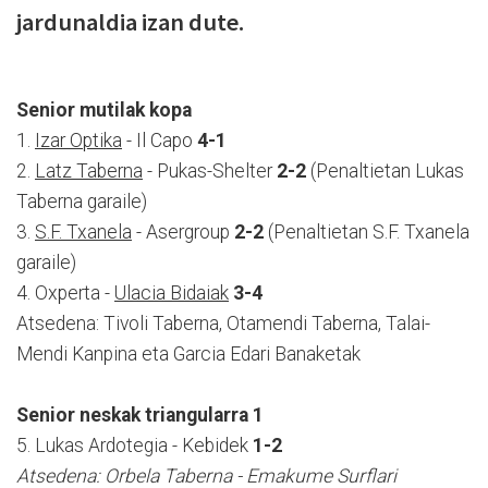
jardunaldia izan dute.
Senior mutilak kopa
1.
Izar Optika
- Il Capo
4-1
2.
Latz Taberna
- Pukas-Shelter
2-2
(Penaltietan Lukas
Taberna garaile)
3.
S.F. Txanela
- Asergroup
2-2
(Penaltietan S.F. Txanela
garaile)
4. Oxperta -
Ulacia Bidaiak
3-4
Atsedena: Tivoli Taberna, Otamendi Taberna, Talai-
Mendi Kanpina eta Garcia Edari Banaketak
Senior neskak triangularra 1
5. Lukas Ardotegia - Kebidek
1-2
Atsedena: Orbela Taberna - Emakume Surflari