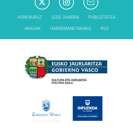
HONI BURUZ
LEGE OHARRA
PUBLIZITATEA
ARAUAK
HARREMANETARAKO
RSS
Babesleak