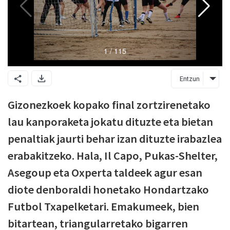
Entzun
Gizonezkoek kopako final zortzirenetako
lau kanporaketa jokatu dituzte eta bietan
penaltiak jaurti behar izan dituzte irabazlea
erabakitzeko. Hala, Il Capo, Pukas-Shelter,
Asegoup eta Oxperta taldeek agur esan
diote denboraldi honetako Hondartzako
Futbol Txapelketari. Emakumeek, bien
bitartean, triangularretako bigarren