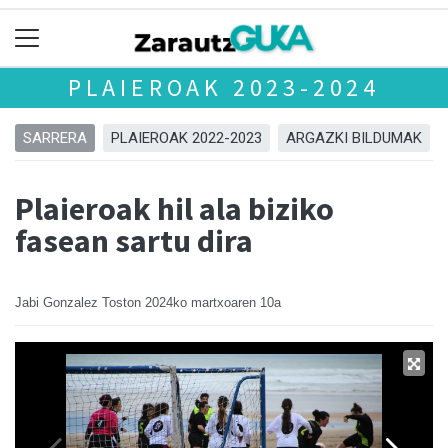
PLAIEROAK 2023-2024
SARRERA
PLAIEROAK 2022-2023
ARGAZKI BILDUMAK
Plaieroak hil ala biziko
fasean sartu dira
Jabi Gonzalez Toston
2024ko martxoaren 10a