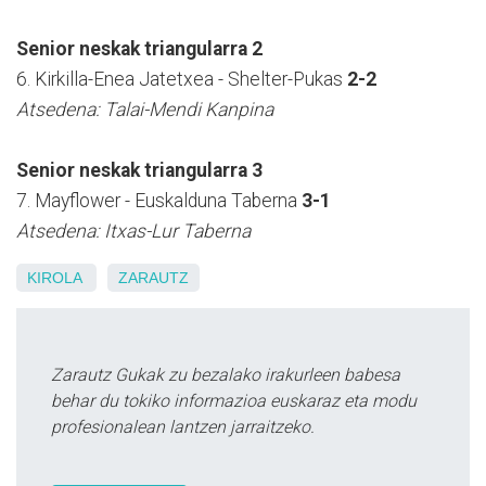
Senior neskak triangularra 2
6. Kirkilla-Enea Jatetxea - Shelter-Pukas
2-2
Atsedena: Talai-Mendi Kanpina
Senior neskak triangularra 3
7. Mayflower - Euskalduna Taberna
3-1
Atsedena: Itxas-Lur Taberna
KIROLA
ZARAUTZ
Zarautz Gukak zu bezalako irakurleen babesa
behar du tokiko informazioa euskaraz eta modu
profesionalean lantzen jarraitzeko.