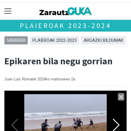
PLAIEROAK 2023-2024
SARRERA
PLAIEROAK 2022-2023
ARGAZKI BILDUMAK
Epikaren bila negu gorrian
Juan Luis Romatet
2024ko martxoaren 2a