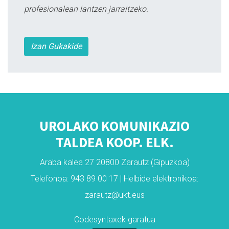
profesionalean lantzen jarraitzeko.
Izan Gukakide
UROLAKO KOMUNIKAZIO
TALDEA KOOP. ELK.
Araba kalea 27 20800 Zarautz (Gipuzkoa)
Telefonoa: 943 89 00 17 | Helbide elektronikoa:
zarautz@ukt.eus
Codesyntaxek garatua