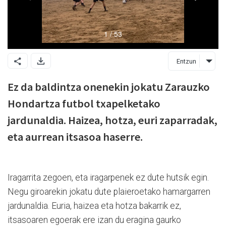
Entzun
Ez da baldintza onenekin jokatu Zarauzko
Hondartza futbol txapelketako
jardunaldia. Haizea, hotza, euri zaparradak,
eta aurrean itsasoa haserre.
Iragarrita zegoen, eta iragarpenek ez dute hutsik egin.
Negu giroarekin jokatu dute plaieroetako hamargarren
jardunaldia. Euria, haizea eta hotza bakarrik ez,
itsasoaren egoerak ere izan du eragina gaurko