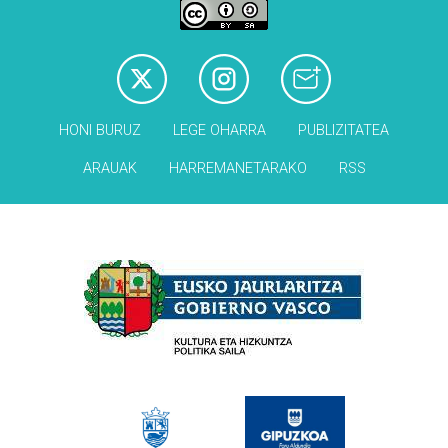
HONI BURUZ
LEGE OHARRA
PUBLIZITATEA
ARAUAK
HARREMANETARAKO
RSS
Babesleak