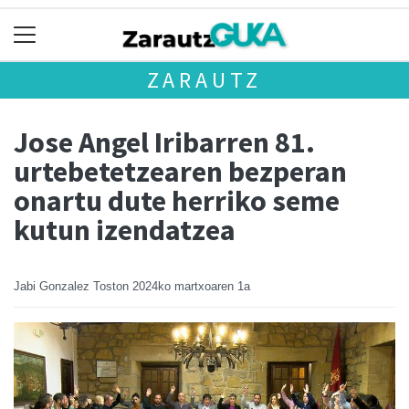
ZARAUTZ
Jose Angel Iribarren 81.
urtebetetzearen bezperan
onartu dute herriko seme
kutun izendatzea
Jabi Gonzalez Toston
2024ko martxoaren 1a