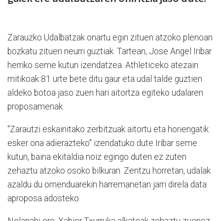
Zarauzko Udalbatzak onartu egin zituen atzoko plenoan
bozkatu zituen neurri guztiak. Tartean, Jose Angel Iribar
herriko seme kutun izendatzea. Athleticeko atezain
mitikoak 81 urte bete ditu gaur eta udal talde guztien
aldeko botoa jaso zuen hari aitortza egiteko udalaren
proposamenak.
"Zarautzi eskainitako zerbitzuak aitortu eta horiengatik
esker ona adierazteko" izendatuko dute Iribar seme
kutun, baina ekitaldia noiz egingo duten ez zuten
zehaztu atzoko osoko bilkuran. Zentzu horretan, udalak
azaldu du omenduarekin harremanetan jarri direla data
aproposa adosteko.
Nolanahi ere, Xabier Txurruka alkateak zehaztu zuenez,