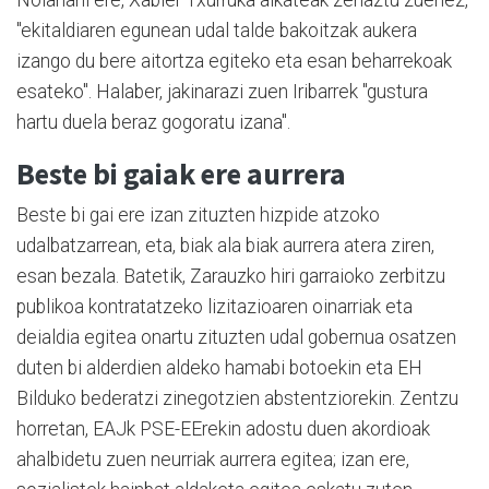
"ekitaldiaren egunean udal talde bakoitzak aukera
izango du bere aitortza egiteko eta esan beharrekoak
esateko". Halaber, jakinarazi zuen Iribarrek "gustura
hartu duela beraz gogoratu izana".
Beste bi gaiak ere aurrera
Beste bi gai ere izan zituzten hizpide atzoko
udalbatzarrean, eta, biak ala biak aurrera atera ziren,
esan bezala. Batetik, Zarauzko hiri garraioko zerbitzu
publikoa kontratatzeko lizitazioaren oinarriak eta
deialdia egitea onartu zituzten udal gobernua osatzen
duten bi alderdien aldeko hamabi botoekin eta EH
Bilduko bederatzi zinegotzien abstentziorekin. Zentzu
horretan, EAJk PSE-EErekin adostu duen akordioak
ahalbidetu zuen neurriak aurrera egitea; izan ere,