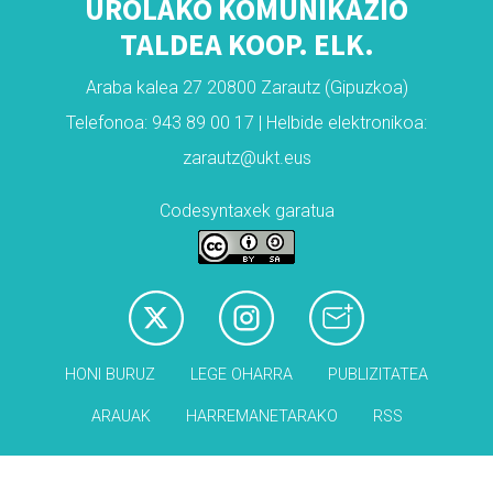
UROLAKO KOMUNIKAZIO
TALDEA KOOP. ELK.
Araba kalea 27 20800 Zarautz (Gipuzkoa)
Telefonoa: 943 89 00 17 | Helbide elektronikoa:
zarautz@ukt.eus
Codesyntaxek garatua
HONI BURUZ
LEGE OHARRA
PUBLIZITATEA
ARAUAK
HARREMANETARAKO
RSS
Babesleak