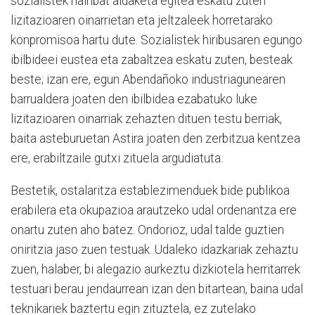
sozialistek hainbat aldaketa egitea eskatu zuten
lizitazioaren oinarrietan eta jeltzaleek horretarako
konpromisoa hartu dute. Sozialistek hiribusaren egungo
ibilbideei eustea eta zabaltzea eskatu zuten, besteak
beste; izan ere, egun Abendañoko industriagunearen
barrualdera joaten den ibilbidea ezabatuko luke
lizitazioaren oinarriak zehazten dituen testu berriak,
baita asteburuetan Astira joaten den zerbitzua kentzea
ere, erabiltzaile gutxi zituela argudiatuta.
Bestetik, ostalaritza establezimenduek bide publikoa
erabilera eta okupazioa arautzeko udal ordenantza ere
onartu zuten aho batez. Ondorioz, udal talde guztien
oniritzia jaso zuen testuak. Udaleko idazkariak zehaztu
zuen, halaber, bi alegazio aurkeztu dizkiotela herritarrek
testuari berau jendaurrean izan den bitartean, baina udal
teknikariek baztertu egin zituztela, ez zutelako