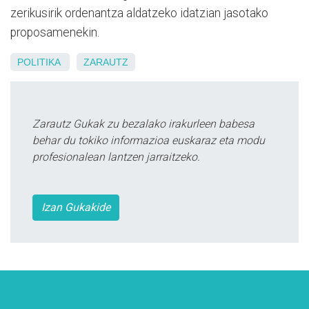
zerikusirik ordenantza aldatzeko idatzian jasotako
proposamenekin.
POLITIKA
ZARAUTZ
Zarautz Gukak zu bezalako irakurleen babesa
behar du tokiko informazioa euskaraz eta modu
profesionalean lantzen jarraitzeko.
Izan Gukakide