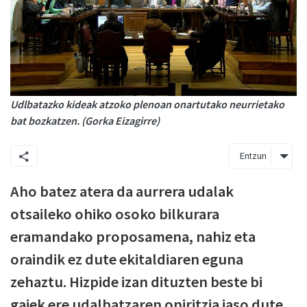
Udlbatazko kideak atzoko plenoan onartutako neurrietako
bat bozkatzen. (Gorka Eizagirre)
Entzun
Aho batez atera da aurrera udalak
otsaileko ohiko osoko bilkurara
eramandako proposamena, nahiz eta
oraindik ez dute ekitaldiaren eguna
zehaztu. Hizpide izan dituzten beste bi
gaiek ere udalbatzaren oniritzia jaso dute.