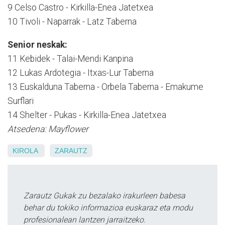
9 Celso Castro - Kirkilla-Enea Jatetxea
10 Tivoli - Naparrak - Latz Taberna
Senior neskak:
11 Kebidek - Talai-Mendi Kanpina
12 Lukas Ardotegia - Itxas-Lur Taberna
13 Euskalduna Taberna - Orbela Taberna - Emakume
Surflari
14 Shelter - Pukas - Kirkilla-Enea Jatetxea
Atsedena: Mayflower
KIROLA
ZARAUTZ
Zarautz Gukak zu bezalako irakurleen babesa
behar du tokiko informazioa euskaraz eta modu
profesionalean lantzen jarraitzeko.