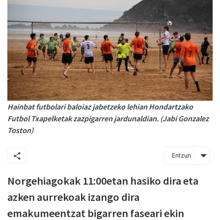
Hainbat futbolari baloiaz jabetzeko lehian Hondartzako
Futbol Txapelketak zazpigarren jardunaldian. (Jabi Gonzalez
Toston)
Entzun
Norgehiagokak 11:00etan hasiko dira eta
azken aurrekoak izango dira
emakumeentzat bigarren faseari ekin