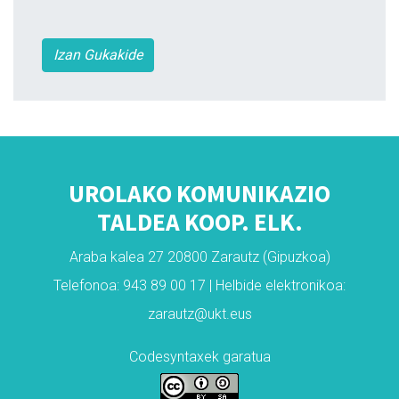
Izan Gukakide
UROLAKO KOMUNIKAZIO
TALDEA KOOP. ELK.
Araba kalea 27 20800 Zarautz (Gipuzkoa)
Telefonoa: 943 89 00 17 | Helbide elektronikoa:
zarautz@ukt.eus
Codesyntaxek garatua