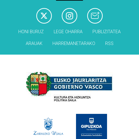
HONI BURUZ
LEGE OHARRA
PUBLIZITATEA
ARAUAK
HARREMANETARAKO
RSS
Babesleak