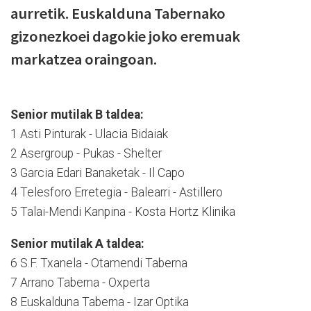
aurretik. Euskalduna Tabernako
gizonezkoei dagokie joko eremuak
markatzea oraingoan.
Senior mutilak B taldea:
1 Asti Pinturak - Ulacia Bidaiak
2 Asergroup - Pukas - Shelter
3 Garcia Edari Banaketak - Il Capo
4 Telesforo Erretegia - Balearri - Astillero
5 Talai-Mendi Kanpina - Kosta Hortz Klinika
Senior mutilak A taldea:
6 S.F. Txanela - Otamendi Taberna
7 Arrano Taberna - Oxperta
8 Euskalduna Taberna - Izar Optika