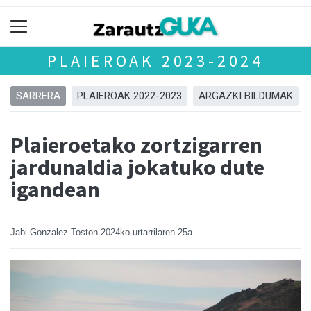
PLAIEROAK 2023-2024
SARRERA
PLAIEROAK 2022-2023
ARGAZKI BILDUMAK
Plaieroetako zortzigarren
jardunaldia jokatuko dute
igandean
Jabi Gonzalez Toston
2024ko urtarrilaren 25a