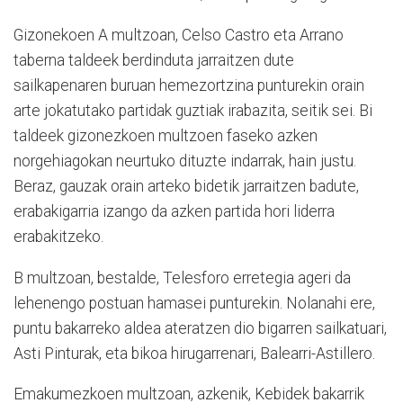
Gizonekoen A multzoan, Celso Castro eta Arrano
taberna taldeek berdinduta jarraitzen dute
sailkapenaren buruan hemezortzina punturekin orain
arte jokatutako partidak guztiak irabazita, seitik sei. Bi
taldeek gizonezkoen multzoen faseko azken
norgehiagokan neurtuko dituzte indarrak, hain justu.
Beraz, gauzak orain arteko bidetik jarraitzen badute,
erabakigarria izango da azken partida hori liderra
erabakitzeko.
B multzoan, bestalde, Telesforo erretegia ageri da
lehenengo postuan hamasei punturekin. Nolanahi ere,
puntu bakarreko aldea ateratzen dio bigarren sailkatuari,
Asti Pinturak, eta bikoa hirugarrenari, Balearri-Astillero.
Emakumezkoen multzoan, azkenik, Kebidek bakarrik