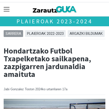
PLAIEROAK 2023-2024
SARRERA
PLAIEROAK 2022-2023
ARGAZKI BILDUMAK
Hondartzako Futbol
Txapelketako sailkapena,
zazpigarren jardunaldia
amaituta
Jabi Gonzalez Toston
2024ko urtarrilaren 17a