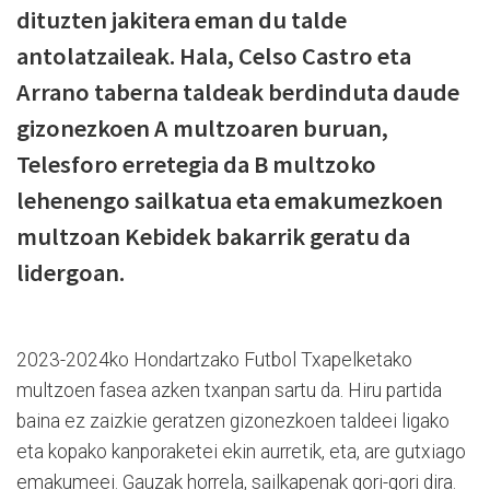
dituzten jakitera eman du talde
antolatzaileak. Hala, Celso Castro eta
Arrano taberna taldeak berdinduta daude
gizonezkoen A multzoaren buruan,
Telesforo erretegia da B multzoko
lehenengo sailkatua eta emakumezkoen
multzoan Kebidek bakarrik geratu da
lidergoan.
2023-2024ko Hondartzako Futbol Txapelketako
multzoen fasea azken txanpan sartu da. Hiru partida
baina ez zaizkie geratzen gizonezkoen taldeei ligako
eta kopako kanporaketei ekin aurretik, eta, are gutxiago
emakumeei. Gauzak horrela, sailkapenak gori-gori dira.