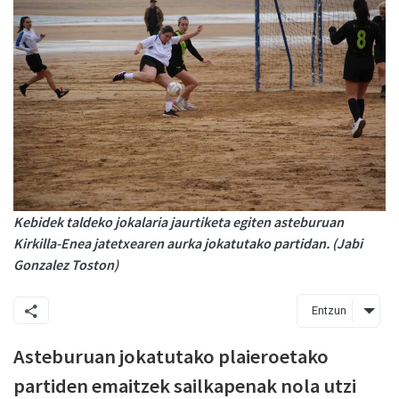
Kebidek taldeko jokalaria jaurtiketa egiten asteburuan
Kirkilla-Enea jatetxearen aurka jokatutako partidan. (Jabi
Gonzalez Toston)
Entzun
Asteburuan jokatutako plaieroetako
partiden emaitzek sailkapenak nola utzi