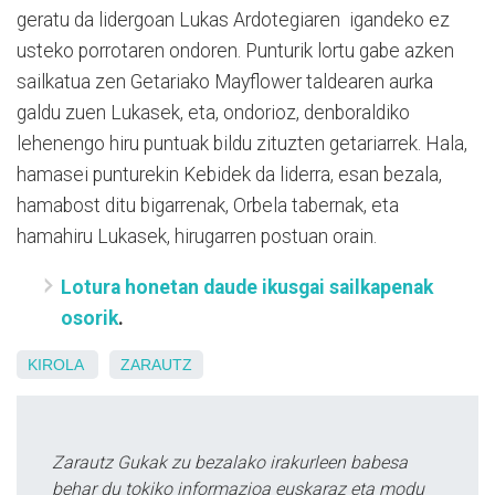
geratu da lidergoan Lukas Ardotegiaren igandeko ez
usteko porrotaren ondoren. Punturik lortu gabe azken
sailkatua zen Getariako Mayflower taldearen aurka
galdu zuen Lukasek, eta, ondorioz, denboraldiko
lehenengo hiru puntuak bildu zituzten getariarrek. Hala,
hamasei punturekin Kebidek da liderra, esan bezala,
hamabost ditu bigarrenak, Orbela tabernak, eta
hamahiru Lukasek, hirugarren postuan orain.
Lotura honetan daude ikusgai sailkapenak
osorik
.
KIROLA
ZARAUTZ
Zarautz Gukak zu bezalako irakurleen babesa
behar du tokiko informazioa euskaraz eta modu