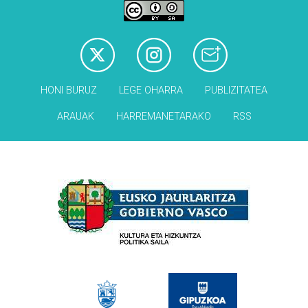
HONI BURUZ
LEGE OHARRA
PUBLIZITATEA
ARAUAK
HARREMANETARAKO
RSS
Babesleak