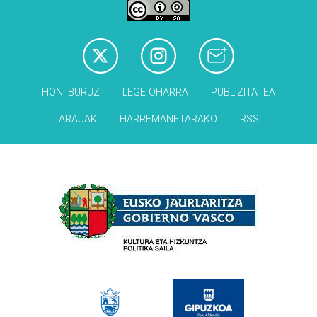
HONI BURUZ
LEGE OHARRA
PUBLIZITATEA
ARAUAK
HARREMANETARAKO
RSS
Babesleak