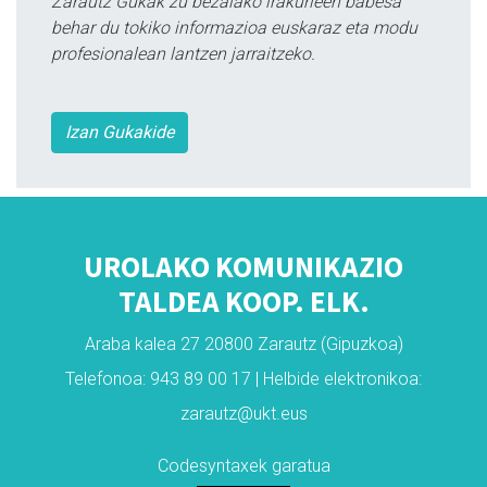
Zarautz Gukak zu bezalako irakurleen babesa
behar du tokiko informazioa euskaraz eta modu
profesionalean lantzen jarraitzeko.
Izan Gukakide
UROLAKO KOMUNIKAZIO
TALDEA KOOP. ELK.
Araba kalea 27 20800 Zarautz (Gipuzkoa)
Telefonoa: 943 89 00 17 | Helbide elektronikoa:
zarautz@ukt.eus
Codesyntaxek garatua