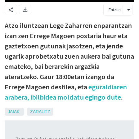
Entzun
Atzo iluntzean Lege Zaharren enparantzan
izan zen Errege Magoen postaria haur eta
gaztetxoen gutunak jasotzen, eta jende
ugarik aprobetxatu zuen aukera bai gutuna
emateko, bai berarekin argazkia
ateratzeko. Gaur 18:00etan izango da
Errege Magoen desfilea, eta
eguraldiaren
arabera, ibilbidea moldatu egingo dute
.
JAIAK
ZARAUTZ