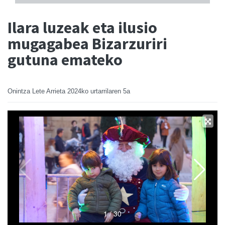
Ilara luzeak eta ilusio
mugagabea Bizarzuriri
gutuna emateko
Onintza Lete Arrieta
2024ko urtarrilaren 5a